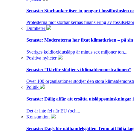
Senaste:
Storbanker öser in pengar i fossilbränslen 
Protesterna mot storbankernas finansiering av fossilsektor
Dumheter
Senaste:
Moderaterna har fixat klimatkrisen – på sin
Sveriges koldioxidutsläpp är minus sex miljoner ton,...
Positiva nyheter
Senaste:
”Därför stödjer vi klimatdemonstrationen”
Över 100 organisationer stödjer den stora klimatdemonstr
Politik
Senaste:
Dålig affär att ersätta utsläppsminskningar 
Det är inte fel när EU (och...
Konsumtion
Senaste:
Dags för näthandelsjätten Temu att följa la