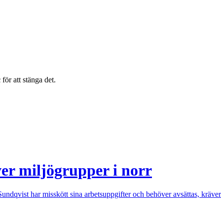
c
för att stänga det.
ver miljögrupper i norr
ndqvist har misskött sina arbetsuppgifter och behöver avsättas, kräver 