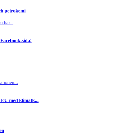
och petrokemi
n har...
 Facebook-sida!
ationen...
i EU med klimatk...
gen