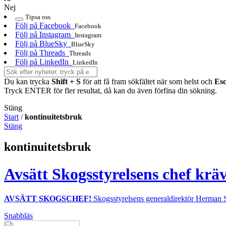
Nej
Tipsa oss
Följ på Facebook
Facebook
Följ på Instagram
Instagram
Följ på BlueSky
BlueSky
Följ på Threads
Threads
Följ på LinkedIn
LinkedIn
Du kan trycka
Shift + S
för att få fram sökfältet när som helst och
Es
Tryck ENTER för fler resultat, då kan du även förfina din sökning.
Stäng
Start
/
kontinuitetsbruk
Stäng
kontinuitetsbruk
Avsätt Skogsstyrelsens chef krä
AVSÄTT SKOGSCHEF!
Skogsstyrelsens generaldirektör Herman Su
Snabbläs