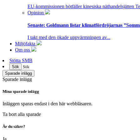
EU-kommissionen bötfäller kinesiska näthandelsjätten T
Opinion
Senaste:
Goldmann listar klimatfördröjarnas ”Somm
I takt med den ökade uppvärmningen av...
Miljöfakta
Om oss
Stötta SMB
Sök
Sök
Sparade inlägg
Sparade inlägg
Mina sparade inlägg
Inläggen sparas endast i den här webbläsaren.
Ta bort alla sparade
Är du säker?
Ja