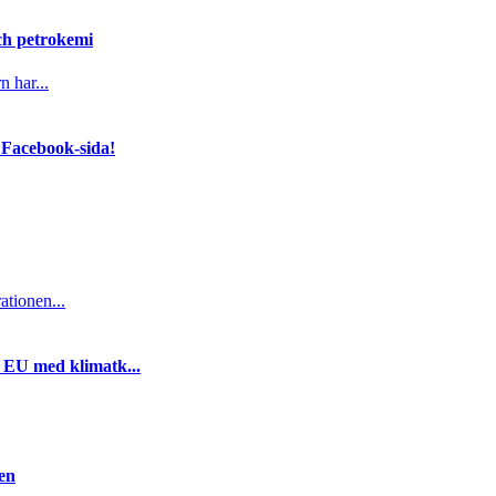
och petrokemi
n har...
 Facebook-sida!
ationen...
i EU med klimatk...
gen