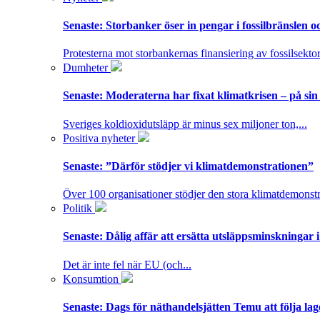
Senaste:
Storbanker öser in pengar i fossilbränslen 
Protesterna mot storbankernas finansiering av fossilsektor
Dumheter
Senaste:
Moderaterna har fixat klimatkrisen – på sin
Sveriges koldioxidutsläpp är minus sex miljoner ton,...
Positiva nyheter
Senaste:
”Därför stödjer vi klimatdemonstrationen”
Över 100 organisationer stödjer den stora klimatdemonstr
Politik
Senaste:
Dålig affär att ersätta utsläppsminskningar 
Det är inte fel när EU (och...
Konsumtion
Senaste:
Dags för näthandelsjätten Temu att följa la