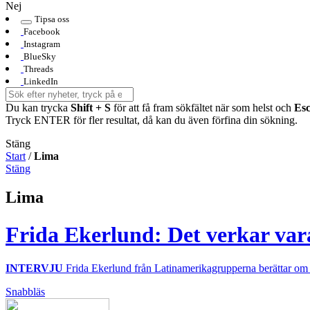
Nej
Tipsa oss
Facebook
Instagram
BlueSky
Threads
LinkedIn
Du kan trycka
Shift + S
för att få fram sökfältet när som helst och
Es
Tryck ENTER för fler resultat, då kan du även förfina din sökning.
Stäng
Start
/
Lima
Stäng
Lima
Frida Ekerlund: Det verkar var
INTERVJU
Frida Ekerlund från Latinamerikagrupperna berättar om hu
Snabbläs