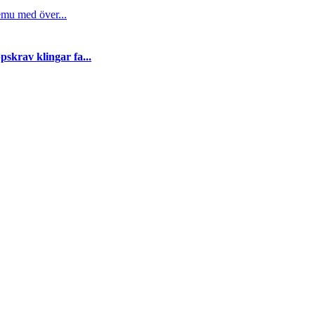
emu med över...
skrav klingar fa...