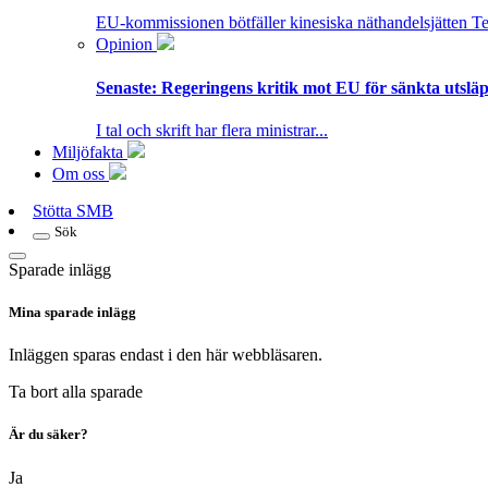
EU-kommissionen bötfäller kinesiska näthandelsjätten T
Opinion
Senaste:
Regeringens kritik mot EU för sänkta utsläpp
I tal och skrift har flera ministrar...
Miljöfakta
Om oss
Stötta SMB
Sök
Sparade inlägg
Mina sparade inlägg
Inläggen sparas endast i den här webbläsaren.
Ta bort alla sparade
Är du säker?
Ja