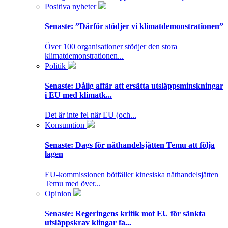
Positiva nyheter
Senaste:
”Därför stödjer vi klimatdemonstrationen”
Över 100 organisationer stödjer den stora
klimatdemonstrationen...
Politik
Senaste:
Dålig affär att ersätta utsläppsminskningar
i EU med klimatk...
Det är inte fel när EU (och...
Konsumtion
Senaste:
Dags för näthandelsjätten Temu att följa
lagen
EU-kommissionen bötfäller kinesiska näthandelsjätten
Temu med över...
Opinion
Senaste:
Regeringens kritik mot EU för sänkta
utsläppskrav klingar fa...