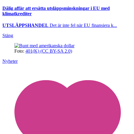
Dålig affär att ersätta utsläppsminskningar i EU med
klimatkrediter
UTSLÄPPSHANDEL
Det är inte fel när EU finansiera k...
Stäng
Foto:
401(K) (CC BY-SA 2.0)
Nyheter