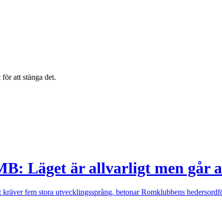
c
för att stänga det.
B: Läget är allvarligt men går a
 kräver fem stora utvecklingssprång, betonar Romklubbens hedersordf