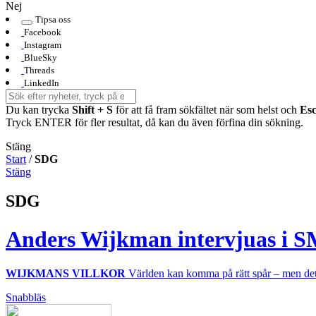
Nej
Tipsa oss
Facebook
Instagram
BlueSky
Threads
LinkedIn
Du kan trycka
Shift + S
för att få fram sökfältet när som helst och
Es
Tryck ENTER för fler resultat, då kan du även förfina din sökning.
Stäng
Start
/
SDG
Stäng
SDG
Anders Wijkman intervjuas i SM
WIJKMANS VILLKOR
Världen kan komma på rätt spår – men det
Snabbläs