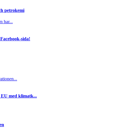
och petrokemi
n har...
 Facebook-sida!
ationen...
i EU med klimatk...
gen