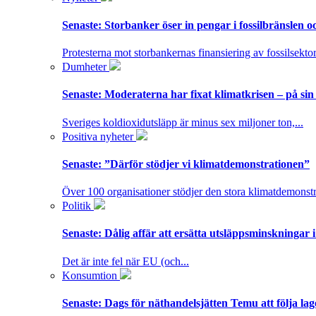
Senaste:
Storbanker öser in pengar i fossilbränslen 
Protesterna mot storbankernas finansiering av fossilsektor
Dumheter
Senaste:
Moderaterna har fixat klimatkrisen – på sin
Sveriges koldioxidutsläpp är minus sex miljoner ton,...
Positiva nyheter
Senaste:
”Därför stödjer vi klimatdemonstrationen”
Över 100 organisationer stödjer den stora klimatdemonstr
Politik
Senaste:
Dålig affär att ersätta utsläppsminskningar 
Det är inte fel när EU (och...
Konsumtion
Senaste:
Dags för näthandelsjätten Temu att följa la