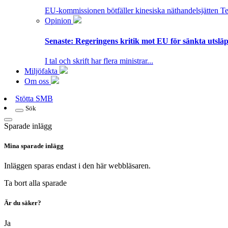
EU-kommissionen bötfäller kinesiska näthandelsjätten T
Opinion
Senaste:
Regeringens kritik mot EU för sänkta utsläpp
I tal och skrift har flera ministrar...
Miljöfakta
Om oss
Stötta SMB
Sök
Sparade inlägg
Mina sparade inlägg
Inläggen sparas endast i den här webbläsaren.
Ta bort alla sparade
Är du säker?
Ja