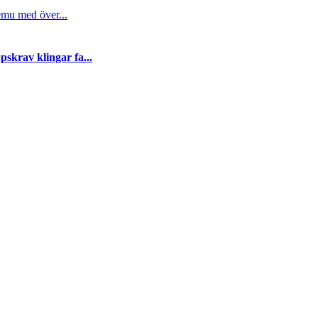
emu med över...
skrav klingar fa...