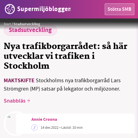
Supermiljöbloggen
Stötta SMB
Foto: Stockholms stad/Liselotte van der Meijs
HEM
Start
/
Stadsutveckling
Stadsutveckling
OMRÅDEN
Nya trafikborgarrådet: så här
MILJÖFAKTA
utvecklar vi trafiken i
Stockholm
OM OSS
MAKTSKIFTE
Stockholms nya trafikborgarråd Lars
Strömgren (MP) satsar på lekgator och miljözoner.
Sök
Sparade inlägg
Tipsa oss
Snabbläs
Facebook
Instagram
BlueSky
Annie Croona
Threads
LinkedIn
14 dec 2022
• Lästid:
10 min