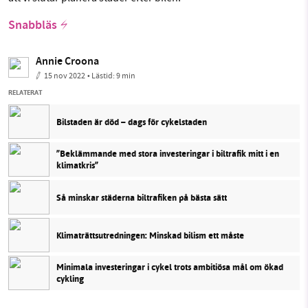
Snabbläs
Annie Croona
15 nov 2022
• Lästid:
9 min
RELATERAT
Bilstaden är död – dags för cykelstaden
”Beklämmande med stora investeringar i biltrafik mitt i en
klimatkris”
Så minskar städerna biltrafiken på bästa sätt
Klimaträttsutredningen: Minskad bilism ett måste
Minimala investeringar i cykel trots ambitiösa mål om ökad
cykling