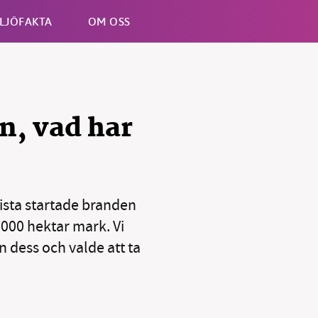
LJÖFAKTA
OM OSS
Esc
n, vad har
nista startade branden
B kämpar för en hållbar framtid. Sedan starten 2010 har 
ideella redaktion drivit miljödebatten framåt genom
000 hektar mark. Vi
tsbevakning och granskningar. Nu vill vi utveckla vårt arb
 dess och valde att ta
och vi hoppas att du vill hjälpa oss.
Stötta vårt arbete genom att swisha en slant till