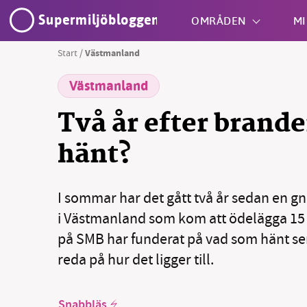
Supermiljöbloggen
OMRÅDEN
MI
Start
/
Västmanland
Västmanland
Shift + S
Två år efter brande
hänt?
I sommar har det gått två år sedan en g
SM
i Västmanland som kom att ödelägga 15 
nyhe
på SMB har funderat på vad som hänt sen
reda på hur det ligger till.
Snabbläs