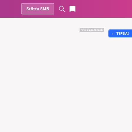
Stötta SMB
Foto:
Dependability
←
TIPSA!
vår
ete –