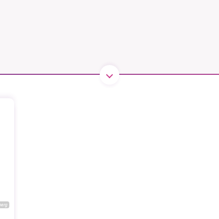
1231368703
Läs vad vi vill göra
berg