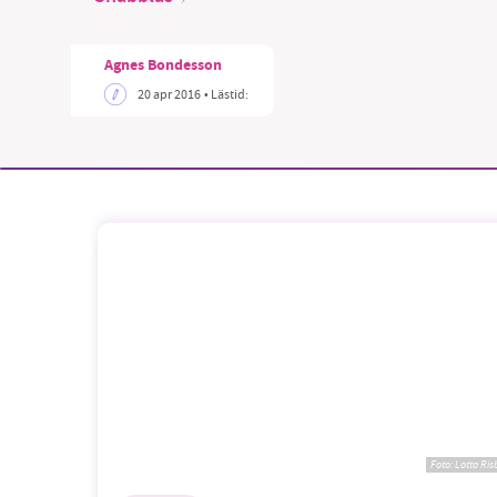
Agnes Bondesson
20 apr 2016
• Lästid:
Foto:
Lotta Ris