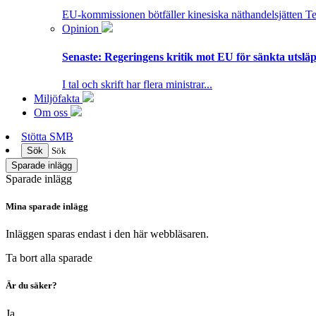
EU-kommissionen bötfäller kinesiska näthandelsjätten T
Opinion
Senaste:
Regeringens kritik mot EU för sänkta utsläpp
I tal och skrift har flera ministrar...
Miljöfakta
Om oss
Stötta SMB
Sök
Sök
Sparade inlägg
Sparade inlägg
Mina sparade inlägg
Inläggen sparas endast i den här webbläsaren.
Ta bort alla sparade
Är du säker?
Ja