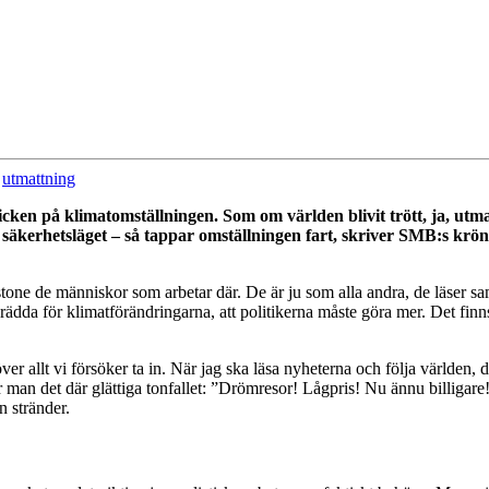
utmattning
blicken på klimatomställningen. Som om världen blivit trött, ja, ut
n, säkerhetsläget – så tappar omställningen fart, skriver SMB:s krö
tone de människor som arbetar där. De är ju som alla andra, de läser s
 rädda för klimatförändringarna, att politikerna måste göra mer. Det fin
r allt vi försöker ta in. När jag ska läsa nyheterna och följa världen, det
 man det där glättiga tonfallet: ”Drömresor! Lågpris! Nu ännu billigare!”
n stränder.