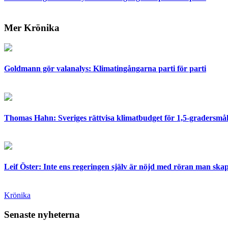
Mer Krönika
Goldmann gör valanalys: Klimatingångarna parti för parti
Thomas Hahn: Sveriges rättvisa klimatbudget för 1,5-gradersmåle
Leif Öster: Inte ens regeringen själv är nöjd med röran man skap
Krönika
Senaste nyheterna