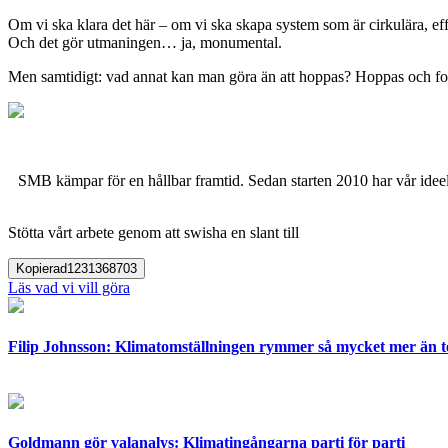
Om vi ska klara det här – om vi ska skapa system som är cirkulära, eff
Och det gör utmaningen… ja, monumental.
Men samtidigt: vad annat kan man göra än att hoppas? Hoppas och forts
SMB kämpar för en hållbar framtid. Sedan starten 2010 har vår ideell
Stötta vårt arbete genom att swisha en slant till
Kopierad
1231368703
Läs vad vi vill göra
Filip Johnsson: Klimatomställningen rymmer så mycket mer än 
Goldmann gör valanalys: Klimatingångarna parti för parti