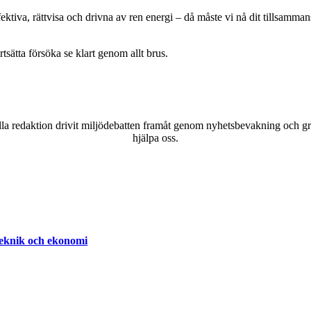
ektiva, rättvisa och drivna av ren energi – då måste vi nå dit tillsamma
ätta försöka se klart genom allt brus.
a redaktion drivit miljödebatten framåt genom nyhetsbevakning och gran
hjälpa oss.
teknik och ekonomi