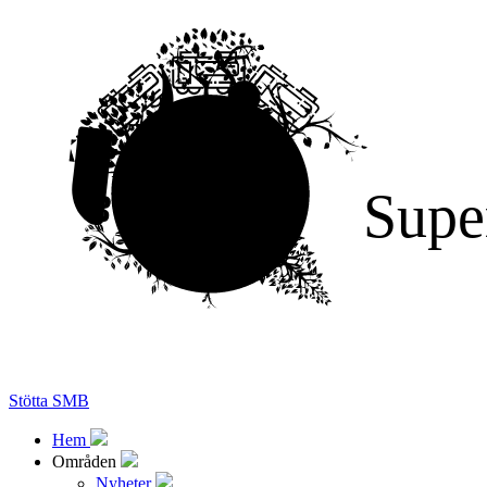
Supe
Stötta SMB
Hem
Områden
Nyheter