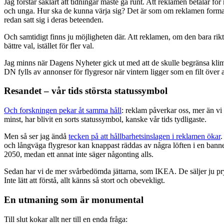
Jag förstår såklart att tidningar måste gå runt. Att reklamen betalar 
och unga. Hur ska de kunna värja sig? Det är som om reklamen formar 
redan satt sig i deras beteenden.
Och samtidigt finns ju möjligheten där. Att reklamen, om den bara rikta
bättre val, istället för fler val.
Jag minns när Dagens Nyheter gick ut med att de skulle begränsa klimat
DN fylls av annonser för flygresor när vintern ligger som en filt över 
Resandet – vår tids största statussymbol
Och forskningen pekar åt samma håll
: reklam påverkar oss, mer än vi 
minst, har blivit en sorts statussymbol, kanske vår tids tydligaste.
Men så ser jag ändå
tecken på att hållbarhetsinslagen i reklamen ökar
.
och långväga flygresor kan knappast räddas av några löften i en banner
2050, medan ett annat inte säger någonting alls.
Sedan har vi de mer svårbedömda jättarna, som IKEA. De säljer ju prylar
Inte lätt att förstå, allt känns så stort och obevekligt.
En utmaning som är monumental
Till slut kokar allt ner till en enda fråga: