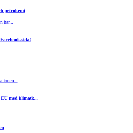
och petrokemi
n har...
 Facebook-sida!
ationen...
i EU med klimatk...
gen