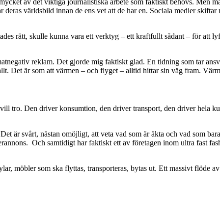
för mycket av det viktiga journalistiska arbete som faktiskt behövs. Men
deras världsbild innan de ens vet att de har en. Sociala medier skiftar
des rätt, skulle kunna vara ett verktyg – ett kraftfullt sådant – för att 
negativ reklam. Det gjorde mig faktiskt glad. En tidning som tar ansvar
allt. Det är som att värmen – och flyget – alltid hittar sin väg fram. Vä
vill tro. Den driver konsumtion, den driver transport, den driver hela kult
 Det är svårt, nästan omöjligt, att veta vad som är äkta och vad som bar
annons. Och samtidigt har faktiskt ett av företagen inom ultra fast fash
, möbler som ska flyttas, transporteras, bytas ut. Ett massivt flöde av m