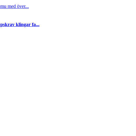
emu med över...
skrav klingar fa...