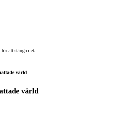
c
för att stänga det.
mattade värld
attade värld