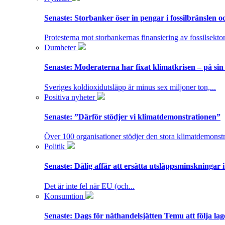
Senaste:
Storbanker öser in pengar i fossilbränslen 
Protesterna mot storbankernas finansiering av fossilsektor
Dumheter
Senaste:
Moderaterna har fixat klimatkrisen – på sin
Sveriges koldioxidutsläpp är minus sex miljoner ton,...
Positiva nyheter
Senaste:
”Därför stödjer vi klimatdemonstrationen”
Över 100 organisationer stödjer den stora klimatdemonstr
Politik
Senaste:
Dålig affär att ersätta utsläppsminskningar 
Det är inte fel när EU (och...
Konsumtion
Senaste:
Dags för näthandelsjätten Temu att följa la