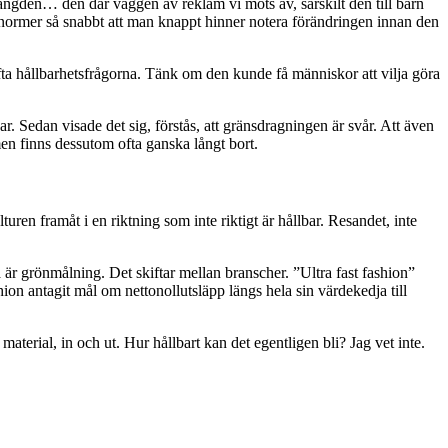
 mängden… den där väggen av reklam vi möts av, särskilt den till barn
 normer så snabbt att man knappt hinner notera förändringen innan den
lyfta hållbarhetsfrågorna. Tänk om den kunde få människor att vilja göra
. Sedan visade det sig, förstås, att gränsdragningen är svår. Att även
rmen finns dessutom ofta ganska långt bort.
uren framåt i en riktning som inte riktigt är hållbar. Resandet, inte
a är grönmålning. Det skiftar mellan branscher. ”Ultra fast fashion”
ion antagit mål om nettonollutsläpp längs hela sin värdekedja till
aterial, in och ut. Hur hållbart kan det egentligen bli? Jag vet inte.