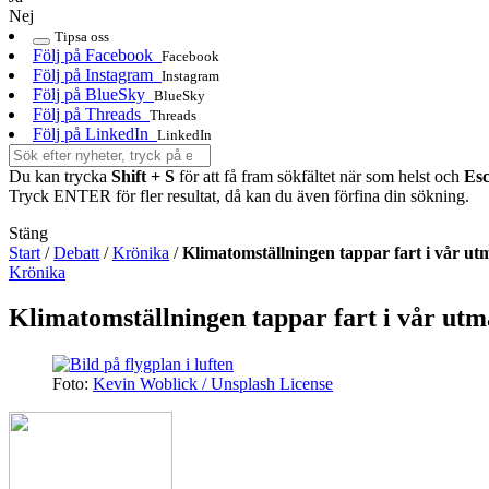
Nej
Tipsa oss
Följ på Facebook
Facebook
Följ på Instagram
Instagram
Följ på BlueSky
BlueSky
Följ på Threads
Threads
Följ på LinkedIn
LinkedIn
Du kan trycka
Shift + S
för att få fram sökfältet när som helst och
Es
Tryck ENTER för fler resultat, då kan du även förfina din sökning.
Stäng
Start
/
Debatt
/
Krönika
/
Klimatomställningen tappar fart i vår ut
Krönika
Klimatomställningen tappar fart i vår utm
Foto:
Kevin Woblick / Unsplash License