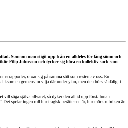
mattad. Som om man stigit upp från en alldeles för lång sömn och
nikör Filip
Johnsson
och tycker sig höra en kollektiv suck som
amma rapporter, oroar sig på samma sätt som resten av oss. En
ns liksom en gemensam vilja där under ytan, men den hörs så dåligt i
 vill säga själva allvaret, så dyker den alltid upp först. Innan
 Det spelar ingen roll hur tragisk berättelsen är, hur mörk rubriken är.