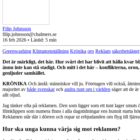
Filip Johnsson
filip.johnsson@chalmers.se
16 feb 2026
• Lästid:
5 min
Greenwashing
Klimatomställning
Krönika
oro
Reklam
säkerhetsläget
Det är märkligt, det här. Hur svårt det har blivit att hålla kvar 
ännu inte kan stå stadigt. Och mitt i det här – konflikterna, oro
genljuder samhället.
KRÖNIKA
Och ändå: människor vill ju. Företagen vill också, åtmins
majoritet av
både svenskar
och
andra runt om i världen
säger att de är
allt oljud.
Jag tänker ofta på reklamen. Den som ligger som ett tunt lager smuts öve
filmklippen som numera finns i alla dagstidningar ens hunnit starta hör
Reklamen står där i dörren och ropar ut erbjudanden om flyg till fjärra
Hur ska unga kunna värja sig mot reklamen?