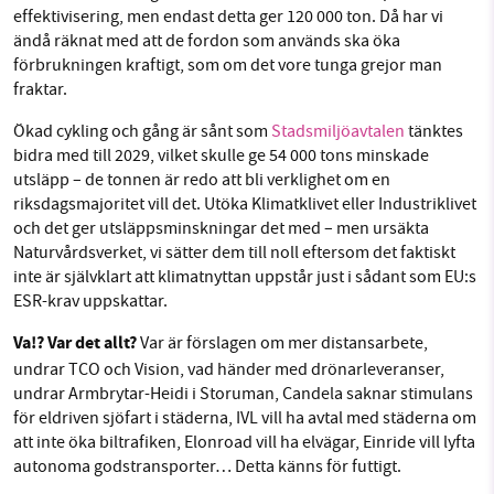
effektivisering, men endast detta ger 120 000 ton. Då har vi
ändå räknat med att de fordon som används ska öka
förbrukningen kraftigt, som om det vore tunga grejor man
fraktar.
Ökad cykling och gång är sånt som
Stadsmiljöavtalen
tänktes
bidra med till 2029, vilket skulle ge 54 000 tons minskade
utsläpp – de tonnen är redo att bli verklighet om en
riksdagsmajoritet vill det. Utöka Klimatklivet eller Industriklivet
och det ger utsläppsminskningar det med – men ursäkta
Naturvårdsverket, vi sätter dem till noll eftersom det faktiskt
inte är självklart att klimatnyttan uppstår just i sådant som EU:s
ESR-krav uppskattar.
Va!? Var det allt?
Var är förslagen om mer distansarbete,
undrar TCO och Vision, vad händer med drönarleveranser,
undrar Armbrytar-Heidi i Storuman, Candela saknar stimulans
för eldriven sjöfart i städerna, IVL vill ha avtal med städerna om
att inte öka biltrafiken, Elonroad vill ha elvägar, Einride vill lyfta
autonoma godstransporter… Detta känns för futtigt.