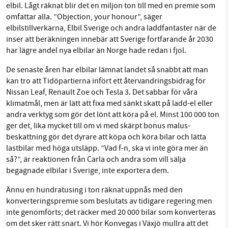
elbil. Lågt räknat blir det en miljon ton till med en premie som
omfattar alla. ”Objection, your honour”, säger
elbilstillverkarna, Elbil Sverige och andra laddfantaster när de
inser att beräkningen innebär att Sverige fortfarande år 2030
har lägre andel nya elbilar än Norge hade redan i fjol.
De senaste åren har elbilar lämnat landet så snabbt att man
kan tro att Tidöpartierna infört ett återvandringsbidrag för
Nissan Leaf, Renault Zoe och Tesla 3. Det sabbar för våra
klimatmål, men är lätt att fixa med sänkt skatt på ladd-el eller
andra verktyg som gör det lönt att köra på el. Minst 100 000 ton
ger det, lika mycket till om vi med skärpt bonus malus-
beskattning gör det dyrare att köpa och köra bilar och lätta
lastbilar med höga utsläpp. ”Vad f-n, ska vi inte göra mer än
så?”, är reaktionen från Carla och andra som vill sälja
begagnade elbilar i Sverige, inte exportera dem.
Ännu en hundratusing i ton räknat uppnås med den
konverteringspremie som beslutats av tidigare regering men
inte genomförts; det räcker med 20 000 bilar som konverteras
om det sker rätt snart. Vi hör Konvegas i Växjö mullra att det