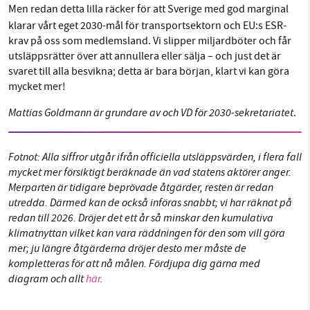
Men redan detta lilla räcker
för att Sverige med god marginal
klarar vårt eget 2030-mål för transportsektorn och EU:s ESR-
krav på oss som medlemsland. Vi slipper miljardböter och får
utsläppsrätter över att annullera eller sälja – och just det är
svaret till alla besvikna; detta är bara början, klart vi kan göra
mycket mer!
Mattias Goldmann är grundare av och VD för 2030-sekretariatet
.
Fotnot: Alla siffror utgår ifrån officiella utsläppsvärden, i flera fall
mycket mer försiktigt beräknade än vad statens aktörer anger.
Merparten är tidigare beprövade åtgärder, resten är redan
utredda. Därmed kan de också införas snabbt; vi har räknat på
redan till 2026. Dröjer det ett år så minskar den kumulativa
klimatnyttan vilket kan vara räddningen för den som vill göra
mer; ju längre åtgärderna dröjer desto mer måste de
kompletteras för att nå målen. Fördjupa dig gärna med
diagram och allt
här
.