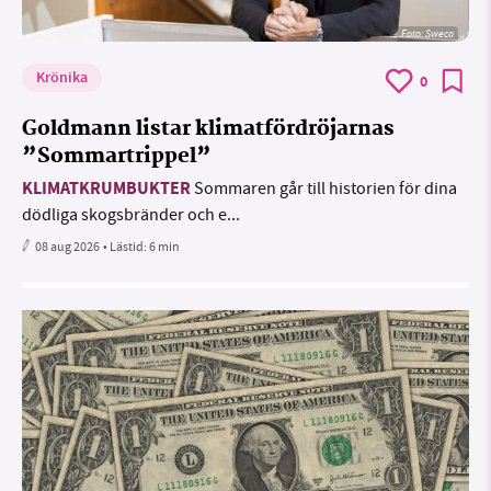
Foto: Sweco
Krönika
0
Goldmann listar klimatfördröjarnas
”Sommartrippel”
KLIMATKRUMBUKTER
Sommaren går till historien för dina
dödliga skogsbränder och e...
08 aug 2026
• Lästid:
6 min