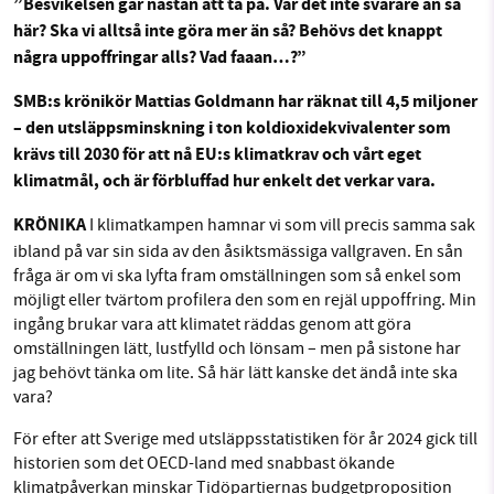
”Besvikelsen går nästan att ta på. Var det inte svårare än så
här? Ska vi alltså inte göra mer än så? Behövs det knappt
några uppoffringar alls? Vad faaan…?”
Sök
Sparade inlägg
Tipsa oss
SMB kämpar för en hållbar framtid. Sedan
SMB:s krönikör Mattias Goldmann har räknat till 4,5 miljoner
starten 2010 har vår ideella redaktion drivit
Facebook
Instagram
BlueSky
– den utsläppsminskning i ton koldioxidekvivalenter som
miljödebatten framåt genom
krävs till 2030 för att nå EU:s klimatkrav och vårt eget
nyhetsbevakning och granskningar. Nu vill vi
klimatmål, och är förbluffad hur enkelt det verkar vara.
Threads
LinkedIn
utveckla vårt arbete – och vi hoppas att du
KRÖNIKA
vill hjälpa oss.
I klimatkampen hamnar vi som vill precis samma sak
ibland på var sin sida av den åsiktsmässiga vallgraven. En sån
Stötta vårt arbete genom att swisha en slant till
fråga är om vi ska lyfta fram omställningen som så enkel som
möjligt eller tvärtom profilera den som en rejäl uppoffring. Min
ingång brukar vara att klimatet räddas genom att göra
1231368703
omställningen lätt, lustfylld och lönsam – men på sistone har
jag behövt tänka om lite. Så här lätt kanske det ändå inte ska
Läs vad vi vill göra
vara?
För efter att Sverige med utsläppsstatistiken för år 2024 gick till
historien som det OECD-land med snabbast ökande
klimatpåverkan minskar Tidöpartiernas budgetproposition