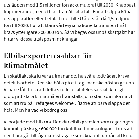
utsläppen med 1,5 miljoner ton ackumulerat till 2030. Knappast
imponerande, men ett fall framåt i alla fall. För att slippa köpa
utsläppsrätter eller betala böter till EU återstår då 4,5 miljoner
ton till 2030. För att klara vårt egna nationella transportmål
krävs ytterligare 200 000 ton. Så vi begav oss ut på skattjakt; hur
hittar vi dessa utsläppsminskningar.
Elbilsexporten sabbar för
klimatmålet
En skattjakt ska ju vara utmanande, ha svåra ledtrådar, kräva
detektivarbete. Den ska hålla på ett tag, man ska nästan ge upp.
Vi hade fått höra att detta skulle bli alldeles särskilt klurigt –
ojojoj att klara klimatmålen framställs ju nästan som lika naivt
som att tro på ”refugees welcome”. Bättre att bara släppa det
hela. Men hu vad vi bedrog oss.
Vi började med bilarna. Den där elbilspremien som regeringen
kommit på ska ge 600 000 ton koldioxidminskningar – trots att
den bara går till låginkomsttagare som knappt har råd att köpa