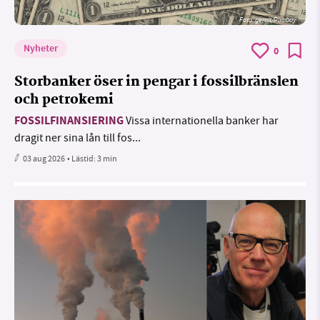
Foto:
geralt/Pixabay
Nyheter
0
Storbanker öser in pengar i fossilbränslen
och petrokemi
FOSSILFINANSIERING
Vissa internationella banker har
dragit ner sina lån till fos...
03 aug 2026
• Lästid:
3 min