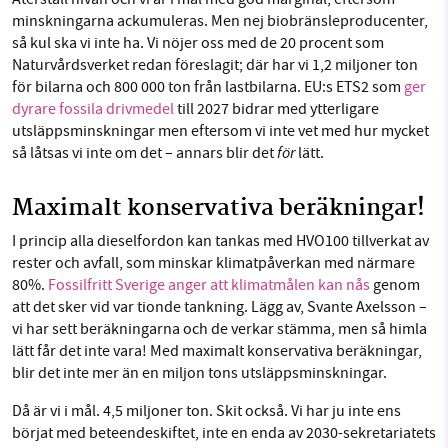
minskningarna ackumuleras. Men nej biobränsleproducenter,
så kul ska vi inte ha. Vi nöjer oss med de 20 procent som
Naturvårdsverket redan föreslagit; där har vi 1,2 miljoner ton
för bilarna och 800 000 ton från lastbilarna. EU:s ETS2 som
ger
dyrare fossila drivmedel
till 2027 bidrar med ytterligare
utsläppsminskningar men eftersom vi inte vet med hur mycket
för
så låtsas vi inte om det – annars blir det
lätt.
Maximalt konservativa beräkningar!
I princip alla dieselfordon kan tankas med HVO100 tillverkat av
rester och avfall, som minskar klimatpåverkan med närmare
80%.
Fossilfritt Sverige anger att klimatmålen kan nås
genom
att det sker vid var tionde tankning. Lägg av, Svante Axelsson –
vi har sett beräkningarna och de verkar stämma, men så himla
lätt får det inte vara! Med maximalt konservativa beräkningar,
blir det inte mer än en miljon tons utsläppsminskningar.
Då är vi i mål. 4,5 miljoner ton. Skit också. Vi har ju inte ens
börjat med beteendeskiftet, inte en enda av 2030-sekretariatets