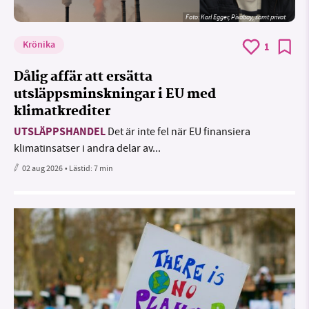
Foto:
Karl Egger, Pixabay, samt privat
Krönika
1
Dålig affär att ersätta
utsläppsminskningar i EU med
klimatkrediter
UTSLÄPPSHANDEL
Det är inte fel när EU finansiera
klimatinsatser i andra delar av...
02 aug 2026
• Lästid:
7 min