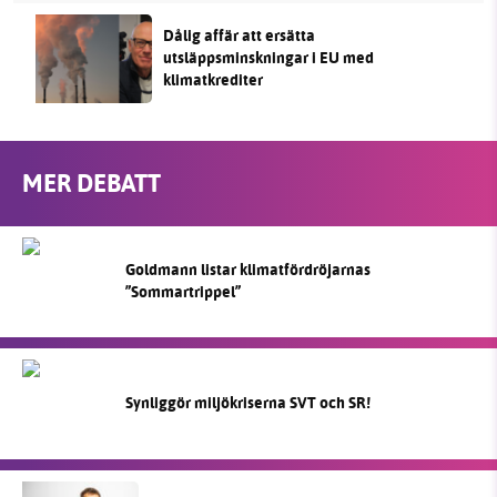
Dålig affär att ersätta
utsläppsminskningar i EU med
klimatkrediter
MER DEBATT
Goldmann listar klimatfördröjarnas
”Sommartrippel”
Synliggör miljökriserna SVT och SR!