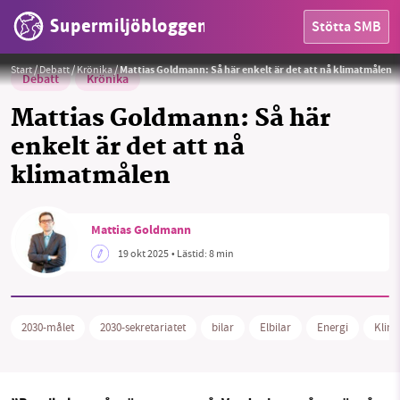
Supermiljöbloggen
Stötta SMB
Foto:
Marek Lumi (Unsplash) / 2030-sekretariatet
Start
/
Debatt
/
Krönika
/
Mattias Goldmann: Så här enkelt är det att nå klimatmålen
Debatt
Krönika
Mattias Goldmann: Så här
enkelt är det att nå
klimatmålen
Mattias Goldmann
HEM
19 okt 2025
• Lästid:
8 min
OMRÅDEN
2030-målet
2030-sekretariatet
bilar
Elbilar
Energi
Klim
MILJÖFAKTA
OM OSS