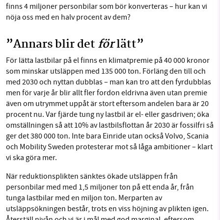
finns 4 miljoner personbilar som bör konverteras – hur kan vi
nöja oss med en halv procent av dem?
”Annars blir det
för
lätt”
För lätta lastbilar på el finns en klimatpremie på 40 000 kronor
som minskar utsläppen med 135 000 ton. Förläng den till och
med 2030 och nyttan dubblas – man kan tro att den fyrdubblas
men för varje år blir allt fler fordon eldrivna även utan premie
även om utrymmet uppåt är stort eftersom andelen bara är 20
procent nu. Var fjärde tung ny lastbil är el- eller gasdriven; öka
omställningen så att 10% av lastbilsflottan år 2030 är fossilfri så
ger det 380 000 ton. Inte bara Einride utan också Volvo, Scania
och Mobility Sweden protesterar mot så låga ambitioner – klart
vi ska göra mer.
När reduktionsplikten sänktes ökade utsläppen från
personbilar med med 1,5 miljoner ton på ett enda år, från
tunga lastbilar med en miljon ton. Merparten av
utsläppsökningen består, trots en viss höjning av plikten igen.
Återställ nivån och vi är i mål med god marginal, eftersom