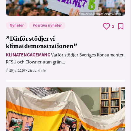
Foto:
Kevin Snyman/Pixabay Licence
Nyheter
Positiva nyheter
2
”Därför stödjer vi
klimatdemonstrationen”
KLIMATENGAGEMANG
Varför stödjer Sveriges Konsumenter,
RFSU och Clowner utan grän...
29 jul 2026
• Lästid:
4 min