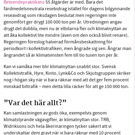
Beteendepraktikans
55 åtgärder är med. Bara det
färdmedelsneutrala resebidrag istället för dagens bilgynnande
reseavdrag som riksdagen beslutat men regeringen inte
genomfört ger drygt 100 000 ton per år. Utredningen angav
drygt det dubbla, men nu är elbilarna fler och klimatnyttan av
att åka kollektivt lite mindre (även om den också blivit renare).
Regeringen föreslog halverad förmånsbeskattning för
periodkort i kollektivtrafiken, men ångrade sig sen. Ångrar man
ångrandet så är klimatvinsten fem till tio tusen ton per år.
Kan vi samåka mer blir klimatnyttan snabbt stor. Svensk
Kollektivtrafik, Hyre, Kinto, Lynk&Co och Skjutsgruppen skriker
nog i högan sky när vi bara räknar med att det ger fem procent
minskad biltrafik – men detta lilla räcker för att ge 150 000 ton.
”Var det här allt?”
Kan samlastningen av gods öka, exempelvis genom
klimatstyrande vägavgifter, är klimatnyttan stor. TRB,
Widriksons och hela åkerinäringen tycker säkert att vi
underskattar dem gravt när vi bara räknar med 10 procent