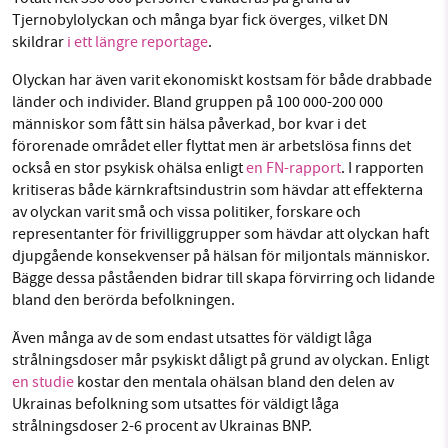
Tjernobylolyckan och många byar fick överges, vilket DN
skildrar
i ett längre reportage
.
Olyckan har även varit ekonomiskt kostsam för både drabbade
länder och individer. Bland gruppen på 100 000-200 000
människor som fått sin hälsa påverkad, bor kvar i det
förorenade området eller flyttat men är arbetslösa finns det
också en stor psykisk ohälsa enligt
en FN-rapport
. I rapporten
kritiseras både kärnkraftsindustrin som hävdar att effekterna
av olyckan varit små och vissa politiker, forskare och
representanter för frivilliggrupper som hävdar att olyckan haft
djupgående konsekvenser på hälsan för miljontals människor.
Bägge dessa påståenden bidrar till skapa förvirring och lidande
bland den berörda befolkningen.
Även många av de som endast utsattes för väldigt låga
strålningsdoser mår psykiskt dåligt på grund av olyckan. Enligt
en studie
kostar den mentala ohälsan bland den delen av
Ukrainas befolkning som utsattes för väldigt låga
strålningsdoser 2-6 procent av Ukrainas BNP.