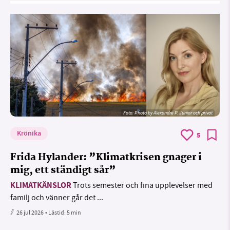
Foto:
Photo by Alexandre P. Junior och privat
Krönika
5
Frida Hylander: ”Klimatkrisen gnager i
mig, ett ständigt sår”
KLIMATKÄNSLOR
Trots semester och fina upplevelser med
familj och vänner går det ...
26 jul 2026
• Lästid:
5 min