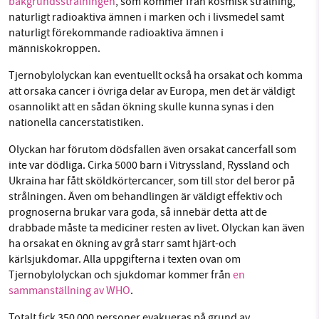
bakgrundsstrålningen
, som kommer från kosmisk strålning,
naturligt radioaktiva ämnen i marken och i livsmedel samt
naturligt förekommande radioaktiva ämnen i
människokroppen.
Tjernobylolyckan kan eventuellt också ha orsakat och komma
att orsaka cancer i övriga delar av Europa, men det är väldigt
osannolikt att en sådan ökning skulle kunna synas i den
nationella cancerstatistiken.
Olyckan har förutom dödsfallen även orsakat cancerfall som
inte var dödliga. Cirka 5000 barn i Vitryssland, Ryssland och
Ukraina har fått sköldkörtercancer, som till stor del beror på
strålningen. Även om behandlingen är väldigt effektiv och
prognoserna brukar vara goda, så innebär detta att de
drabbade måste ta mediciner resten av livet. Olyckan kan även
ha orsakat en ökning av grå starr samt hjärt-och
kärlsjukdomar. Alla uppgifterna i texten ovan om
Tjernobylolyckan och sjukdomar kommer från
en
sammanställning av WHO
.
Totalt fick 350 000 personer evakueras på grund av