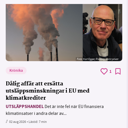
Foto:
Karl Egger, Pixabay, samt privat
Krönika
1
Dålig affär att ersätta
utsläppsminskningar i EU med
klimatkrediter
UTSLÄPPSHANDEL
Det är inte fel när EU finansiera
klimatinsatser i andra delar av...
02 aug 2026
• Lästid:
7 min