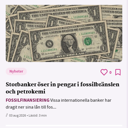
Foto:
geralt/Pixabay
Nyheter
0
Storbanker öser in pengar i fossilbränslen
och petrokemi
FOSSILFINANSIERING
Vissa internationella banker har
dragit ner sina lån till fos...
03 aug 2026
• Lästid:
3 min