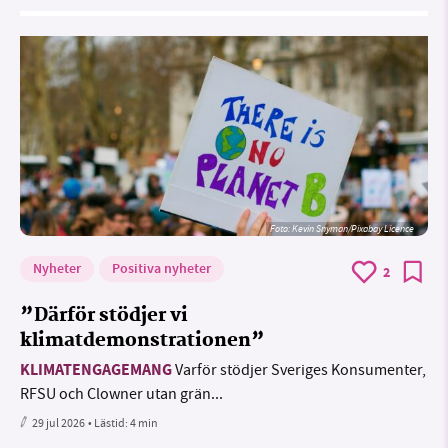
Foto:
Kevin Snyman/Pixabay Licence
Nyheter
Positiva nyheter
2
”Därför stödjer vi
klimatdemonstrationen”
KLIMATENGAGEMANG
Varför stödjer Sveriges Konsumenter,
RFSU och Clowner utan grän...
29 jul 2026
• Lästid:
4 min