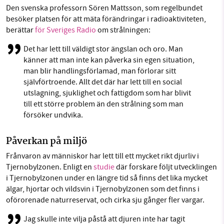
Den svenska professorn Sören Mattsson, som regelbundet
besöker platsen för att mäta förändringar i radioaktiviteten,
berättar
för Sveriges Radio
om strålningen:
Det har lett till väldigt stor ängslan och oro. Man
känner att man inte kan påverka sin egen situation,
man blir handlingsförlamad, man förlorar sitt
självförtroende. Allt det där har lett till en social
utslagning, sjuklighet och fattigdom som har blivit
till ett större problem än den strålning som man
försöker undvika.
Påverkan på miljö
Frånvaron av människor har lett till ett mycket rikt djurliv i
Tjernobylzonen. Enligt en
studie
där forskare följt utvecklingen
i Tjernobylzonen under en längre tid så finns det lika mycket
älgar, hjortar och vildsvin i Tjernobylzonen som det finns i
oförorenade naturreservat, och cirka sju gånger fler vargar.
Jag skulle inte vilja påstå att djuren inte har tagit