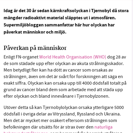
Sök
Sparade inlägg
Tipsa oss
Idag är det 30 år sedan kärnkraftsolyckan i Tjernobyl då stora
mängder radioaktivt material släpptes ut i atmosfären.
Facebook
Instagram
BlueSky
SMB kämpar för en hållbar framtid. Sedan
Supermiljöbloggen sammanfattar här hur olyckan har
starten 2010 har vår ideella redaktion drivit
påverkat människor och miljö.
Threads
LinkedIn
miljödebatten framåt genom
nyhetsbevakning och granskningar. Nu vill vi
Påverkan på människor
utveckla vårt arbete – och vi hoppas att du
Enligt FN-organet
World Health Organisation (WHO)
dog 28 av
vill hjälpa oss.
de som städade upp efter olyckan av akuta strålningsskador.
Men betydligt fler kan ha dött av cancer som orsakas av
Stötta vårt arbete genom att swisha en slant till
strålningen, även om det är svårt för forskningen att säga en
exakt siffra. Olyckan kan orsaka upp till 4000 dödsfall totalt på
1231368703
grund av cancer bland dem som arbetade med att städa upp
efter olyckan och bland innevånare i Tjernobylzonen.
Läs vad vi vill göra
Utöver detta så kan Tjernobylolyckan orsaka ytterligare 5000
dödsfall i övriga delar av Vitryssland, Ryssland och Ukraina.
Men det är mycket mer osäkert eftersom strålningen som
befolkningen där utsätts för är strax över den
naturliga