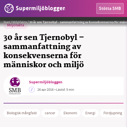
Supermiljöbloggen
Stötta SMB
Foto:
Jason Minshull (Public Domain)
Start
/
Miljöfakta
/
30 år sen Tjernobyl – sammanfattning av konsekvenserna för männ
Miljöfakta
30 år sen Tjernobyl –
sammanfattning av
konsekvenserna för
människor och miljö
HEM
Supermiljöbloggen
OMRÅDEN
26 apr 2016
• Lästid:
5 min
MILJÖFAKTA
OM OSS
Biologisk mångfald
cancer
Ekonomi
Energi
Fördjupning