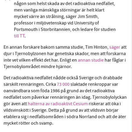
någon som helst skada av det radioaktiva nedfallet,
men vanliga mänskliga störningar är helt klart
mycket värre än strålning, säger Jim Smith,
professor i miljövetenskap vid University of
Portsmouth i Storbritannien, och ledare för studien
till TT
.
En annan forskare bakom samma studie, Tim Hinton,
säger
att
djur i Tjernobylzonen har genetiska skador, men att forskarna
inte vet vilken effekt det har. Enligt en
annan studie
har fåglar i
Tjernobylområdet mindre hjärnor.
Det radioaktiva nedfallet nådde också Sverige och drabbade
särskilt rennäringen. Cirka
73 000
slaktade renkroppar var
oanvändbara som föda 1986 på grund av det radioaktiva
nedfallet som påverkar rennäringen än idag. Tjernobylolyckan
gör även att
halterna av radioaktivt Cesium
riskerar att öka i
vildsvinskött i Sverige. Detta på grund av att vildsvin börjar
etablera sig i nedfallsområden i södra Norrland och att de äter
mycket rötter och svamp.