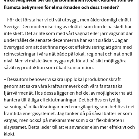
Vilka svagheter ser då tjänstemannen Robert Andrén som de
främsta bekymren för elmarknaden och dess trender?
– För det första har vi ett väl utbyggt, men ålderdomligt elnät i
Sverige. Den modernisering av elnätet som borde ha skett har
inte skett. Det är lite som med vårt vägnät eller järnvägsnät där
underhållet de senaste decennierna har varit sisådär. Jag är
övertygad om att det finns mycket effektivisering att göra med
reinvesteringar i våra nät både på lokal, regional och nationell
nivå. Men vi måste även bygga nytt för att på sikt möjliggöra
såväl ny produktion som ökad konsumtion.
– Dessutom behöver vi säkra upp lokal produktionskraft
genom att säkra våra kraftvärmeverk och våra fantastiska
fjärrvärmenät. Hos dessa ligger en hel del av möjligheterna att
hantera tillfälliga effektutmaningar. Det behövs en tydlig
satsning på olika lösningar med energilagring som behövs i det
framtida energisystemet. Jag tänker då på såväl batterier som
vätgas, men också på mekanismer som ökar flexibiliteten i
elsystemet. Detta leder till att vi använder elen mer effektivt och
klokt.