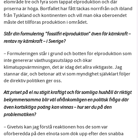
elområde tre och fyra som tappat elproduktion och där
priserna är höga. Bortfallet har fått täckas norrifrån och ibland
från Tyskland och kontinenten och vill man öka oberoendet
måste det tillföras produktion i området.
Står din formulering ”fossilfri elproduktion” även för kärnkraft –
rentav ny kärnkraft – i Sverige?
– Formuleringen står i grund och botten för elproduktion som
inte genererar växthusgasutsläpp och ökar
klimatuppvärmningen, det är idag det allra viktigaste. Jag
stannar där, och betonar att vi som myndighet självklart följer
de direktiv politiken ger oss.
Att priset på el nu stigit kraftigt och för somliga hushåll är riktigt
bekymmersamma blir väl ofrånkomligen en politisk fråga där
även kortsiktiga poäng kan vinnas – hur ser du på den
problematiken?
– Givetvis kan jag förstå reaktionen hos de som var
oförberedda på den elnota som dök upp efter den snabba