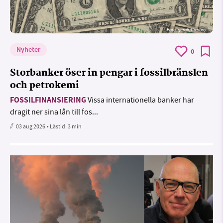
Foto:
geralt/Pixabay
Nyheter
0
Storbanker öser in pengar i fossilbränslen
och petrokemi
FOSSILFINANSIERING
Vissa internationella banker har
dragit ner sina lån till fos...
03 aug 2026
• Lästid:
3 min