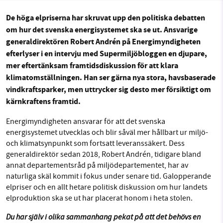
De höga elpriserna har skruvat upp den politiska debatten
Sök
Sparade inlägg
Tipsa oss
om hur det svenska energisystemet ska se ut. Ansvarige
SMB kämpar för en hållbar framtid. Sedan
generaldirektören Robert Andrén på Energimyndigheten
Facebook
Instagram
BlueSky
starten 2010 har vår ideella redaktion drivit
efterlyser i en intervju med Supermiljöbloggen en djupare,
miljödebatten framåt genom
mer eftertänksam framtidsdiskussion för att klara
Threads
LinkedIn
nyhetsbevakning och granskningar. Nu vill vi
klimatomställningen. Han ser gärna nya stora, havsbaserade
utveckla vårt arbete – och vi hoppas att du
vindkraftsparker, men uttrycker sig desto mer försiktigt om
kärnkraftens framtid.
vill hjälpa oss.
Energimyndigheten ansvarar för att det svenska
Stötta vårt arbete genom att swisha en slant till
energisystemet utvecklas och blir såväl mer hållbart ur miljö-
och klimatsynpunkt som fortsatt leveranssäkert. Dess
1231368703
generaldirektör sedan 2018, Robert Andrén, tidigare bland
annat departementsråd på miljödepartementet, har av
Läs vad vi vill göra
naturliga skäl kommit i fokus under senare tid. Galopperande
elpriser och en allt hetare politisk diskussion om hur landets
elproduktion ska se ut har placerat
honom i heta stolen.
Du har själv i olika sammanhang pekat på att det behövs en