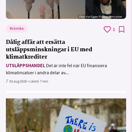
Foto:
Karl Egger, Pixabay, samt privat
Krönika
1
Dålig affär att ersätta
utsläppsminskningar i EU med
klimatkrediter
UTSLÄPPSHANDEL
Det är inte fel när EU finansiera
klimatinsatser i andra delar av...
02 aug 2026
• Lästid:
7 min