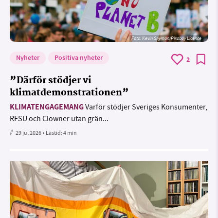
Foto:
Kevin Snyman/Pixabay Licence
Nyheter
Positiva nyheter
2
”Därför stödjer vi
klimatdemonstrationen”
KLIMATENGAGEMANG
Varför stödjer Sveriges Konsumenter,
RFSU och Clowner utan grän...
29 jul 2026
• Lästid:
4 min