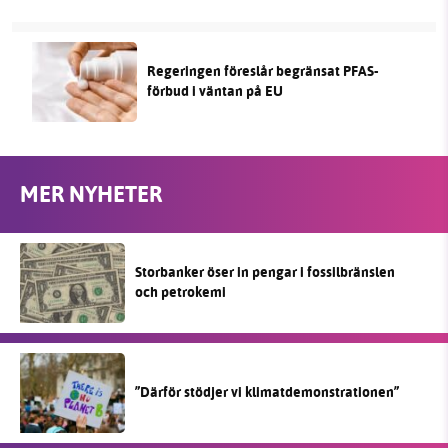
Regeringen föreslår begränsat PFAS-
förbud i väntan på EU
MER NYHETER
Storbanker öser in pengar i fossilbränslen
och petrokemi
”Därför stödjer vi klimatdemonstrationen”