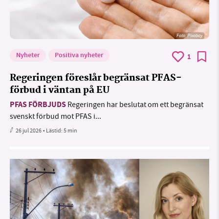
Foto:
Pixabay
Nyheter
Positiva nyheter
1
Regeringen föreslår begränsat PFAS-
förbud i väntan på EU
PFAS FÖRBJUDS
Regeringen har beslutat om ett begränsat
svenskt förbud mot PFAS i...
26 jul 2026
• Lästid:
5 min