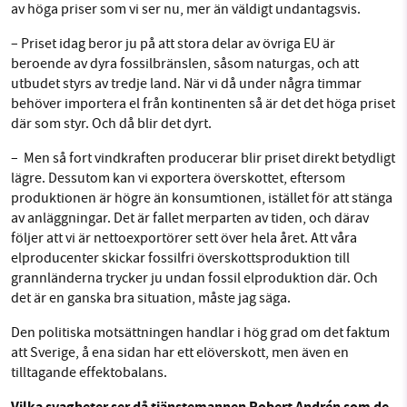
av höga priser som vi ser nu, mer än väldigt undantagsvis.
– Priset idag beror ju på att stora delar av övriga EU är
beroende av dyra fossilbränslen, såsom naturgas, och att
utbudet styrs av tredje land. När vi då under några timmar
behöver importera el från kontinenten så är det det höga priset
där som styr. Och då blir det dyrt.
– Men så fort vindkraften producerar blir priset direkt betydligt
lägre. Dessutom kan vi exportera överskottet, eftersom
produktionen är högre än konsumtionen, istället för att stänga
av anläggningar. Det är fallet merparten av tiden, och därav
följer att vi är nettoexportörer sett över hela året. Att våra
elproducenter skickar fossilfri överskottsproduktion till
grannländerna trycker ju undan fossil elproduktion där. Och
det är en ganska bra situation, måste jag säga.
Den politiska motsättningen handlar i hög grad om det faktum
att Sverige, å ena sidan har ett elöverskott, men även en
tilltagande effektobalans.