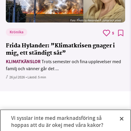
Foto:
Photo by Alexandre P. Junior och privat
Krönika
5
Frida Hylander: ”Klimatkrisen gnager i
mig, ett ständigt sår”
KLIMATKÄNSLOR
Trots semester och fina upplevelser med
familj och vänner går det ...
26 jul 2026
• Lästid:
5 min
Vi sysslar inte med marknadsföring så
hoppas att du är okej med våra kakor?