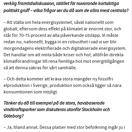
verklig framtidsdiskussion, istället för nuvarande kortsiktiga
politiskt gruff – vilka frågor ser du då som de allra mest centrala?
– Att ställa om hela energisystemet, såväl nationellt som
globalt, eftersom dess effekt på klimatet är enormt stor, och
står för 70-75 procent av alla påverkande utsläpp. Vi måste
redan nu, nationellt, bygga in en robusthet i vad vi ser blir
morgondagens elektrifierade och digitaliserade energisystem.
Det handlar om att möta både kriser och hot, alltifrån direkta
klimatförändringar till rena fientliga hot mot energitillgången
så att denna säkras för vårt samhälle.
– Och detta kommer att kräva stora mängder ny fossilfri
elproduktion i Sverige, produktion som också ligger så nära
konsumtionen som möjligt.
Tänker du då till exempel på de stora, havsbaserade
vindkraftsparker som diskuteras utanför Stockholm och
Göteborg?
– Ja, bland annat. Dessa platser med stor befolkning ingår ju i