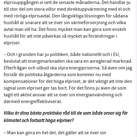
elprisuppgången vi sett de senaste månaderna. Det handlar ju
till stor del om stora villor med direktuppvärmning med el och
med rörliga elprisavtal. Den långsiktiga lösningen för sådana
hushåll är snarare att se över sin värmeförsörjning och vilka
avtal man vill ha. Det finns mycket man kan göra som enskilt
hushåll för att inte påverkas så mycket av förändringar i
elpriser.
– Och i grunden har ju politiken, både nationellt och i EU,
beslutat att energimarknaden ska vara en avreglerad marknad.
Efterfrågan och utbud ska styra energipriserna. Så även om jag
förstår de politiska åtgärderna som kommer nu med
kompensationer för det höga elpriset, är det viktigt att inte den
signal som elpriset ger tas bort. För det finns ju även de som
tagit ett aktivt ansvar att se över sin energianvändning och
därmed energieffektiviserat.
Vilka är dina bästa praktiska råd till de som både oroar sig för
klimatet och fortsatt höga elpriser?
– Man kan göra en hel del, det gäller att se över sin