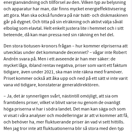
energianvändning och tillförsel av den. Vilken typ av belysning
och apparatur har man, där finns mycket energieffektivisering
att göra. Man ska också fundera på när tvätt- och diskmaskinen
går på dygnet. Och titta på sin elräkning och aktivt välja såväl
elbolag som elavtal. Helt enkelt justera lite i hemmet och i sitt
beteende, då kan man pressa ned sin räkning en hel del.
Den stora tiotusen-kronors frågan – hur kommer elpriserna att
utvecklas under det kommande decenniet? – vågar inte Robert
Andrén svara på. Men i ett avseende är han mer säker: de
mycket låga, ibland rentav negativa, priser som varit ett faktum
tidigare, även under 2021, ska man inte räkna med framöver.
Priset kommer också att åka upp och ned på ett sätt vi inte varit
vana vid tidigare, konstaterar generaldirektören.
– Ja, det är synnerligen svårt, nästintill omöjligt, att sia om
framtidens priser, vilket vi blivit varse nu genom de ovanligt
höga priserna vi har i södra landet. Det man kan säga och som
vi visat i våra analyser och modelleringar är att vi kommer att få,
och behöver ha, mer fluktuerande priser än vad vi sett hittills.
Men jag tror inte att fluktuationerna blir så stora med den typ