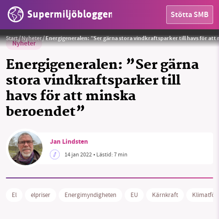
Supermiljöbloggen
Stötta SMB
Foto: Energimyndigheten/pressbild
Start
/
Nyheter
/
Energigeneralen: ”Ser gärna stora vindkraftsparker till havs för at
Nyheter
Energigeneralen: ”Ser gärna
stora vindkraftsparker till
havs för att minska
beroendet”
HEM
Jan Lindsten
OMRÅDEN
14 jan 2022
• Lästid:
7 min
MILJÖFAKTA
El
elpriser
Energimyndigheten
EU
Kärnkraft
Klimatför
OM OSS