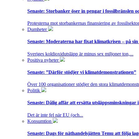
Senaste:
Storbanker öser in pengar i fossilbränslen 
Protesterna mot storbankernas finansiering av fossilsektor
Dumheter
Senaste:
Moderaterna har fixat klimatkrisen – på sin
Sveriges koldioxidutsläpp är minus sex miljoner ton,...
Positiva nyheter
Senaste:
”Därför stödjer vi klimatdemonstrationen”
Över 100 organisationer stödjer den stora klimatdemonstr
Politik
Senaste:
Dålig affär att ersätta utsläppsminskningar 
Det är inte fel när EU (och...
Konsumtion
Senaste:
Dags för näthandelsjätten Temu att följa la