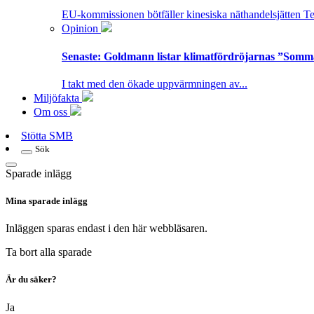
EU-kommissionen bötfäller kinesiska näthandelsjätten T
Opinion
Senaste:
Goldmann listar klimatfördröjarnas ”Somm
I takt med den ökade uppvärmningen av...
Miljöfakta
Om oss
Stötta SMB
Sök
Sparade inlägg
Mina sparade inlägg
Inläggen sparas endast i den här webbläsaren.
Ta bort alla sparade
Är du säker?
Ja