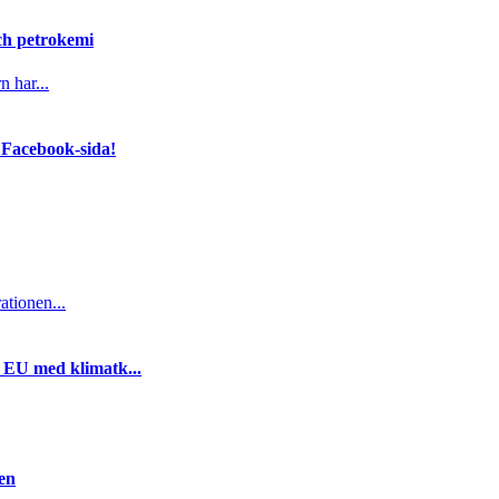
och petrokemi
n har...
 Facebook-sida!
ationen...
i EU med klimatk...
gen