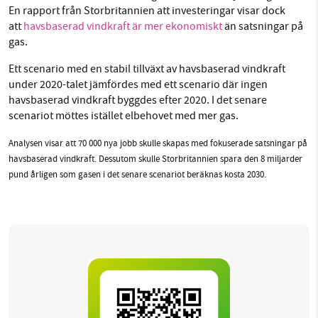
Facebook
Instagram
BlueSky
En rapport från Storbritannien att investeringar visar dock
att
havsbaserad vindkraft är mer ekonomiskt
än satsningar på
gas.
Threads
LinkedIn
SMB kämpar för en hållbar framtid. Sedan
Ett scenario med en stabil tillväxt av havsbaserad vindkraft
starten 2010 har vår ideella redaktion drivit
under 2020-talet jämfördes med ett scenario där ingen
miljödebatten framåt genom
havsbaserad vindkraft byggdes efter 2020. I det senare
nyhetsbevakning och granskningar. Nu vill vi
scenariot möttes istället elbehovet med mer gas.
utveckla vårt arbete – och vi hoppas att du
Analysen visar att 70 000 nya jobb skulle skapas med fokuserade satsningar på
vill hjälpa oss.
havsbaserad vindkraft. Dessutom skulle Storbritannien spara den 8 miljarder
Stötta vårt arbete genom att swisha en slant till
pund årligen som gasen i det senare scenariot beräknas kosta 2030.
1231368703
Läs vad vi vill göra