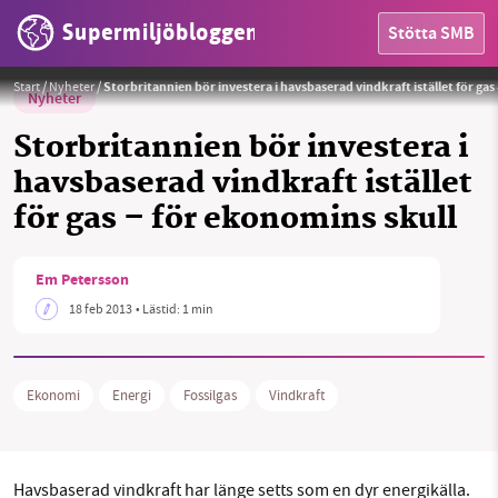
Supermiljöbloggen
Stötta SMB
Start
/
Nyheter
/
Storbritannien bör investera i havsbaserad vindkraft istället för gas
Nyheter
Storbritannien bör investera i
havsbaserad vindkraft istället
HEM
för gas – för ekonomins skull
OMRÅDEN
Em Petersson
MILJÖFAKTA
18 feb 2013
• Lästid:
1 min
OM OSS
Ekonomi
Energi
Fossilgas
Vindkraft
Sök
Sparade inlägg
Tipsa oss
Havsbaserad vindkraft har länge setts som en dyr energikälla.