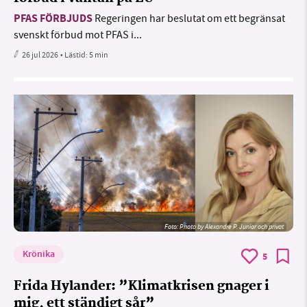
PFAS FÖRBJUDS
Regeringen har beslutat om ett begränsat
svenskt förbud mot PFAS i...
26 jul 2026
• Lästid:
5 min
Foto:
Photo by Alexandre P. Junior och privat
Krönika
5
Frida Hylander: ”Klimatkrisen gnager i
mig, ett ständigt sår”