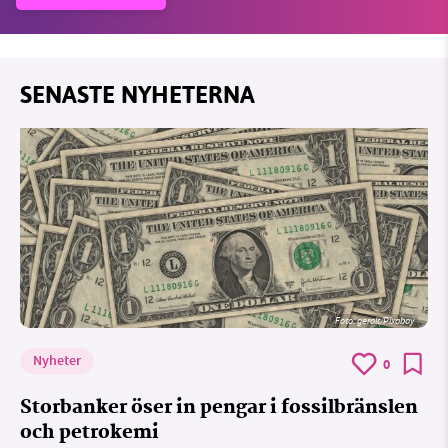
SENASTE NYHETERNA
Foto:
geralt/Pixabay
Nyheter
0
Storbanker öser in pengar i fossilbränslen
och petrokemi