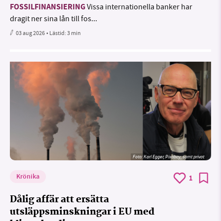
FOSSILFINANSIERING
Vissa internationella banker har
dragit ner sina lån till fos...
03 aug 2026
• Lästid:
3 min
Foto:
Karl Egger, Pixabay, samt privat
Krönika
1
Dålig affär att ersätta
utsläppsminskningar i EU med