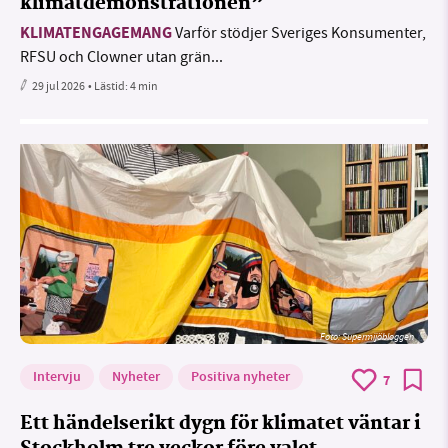
klimatdemonstrationen”
KLIMATENGAGEMANG
Varför stödjer Sveriges Konsumenter,
RFSU och Clowner utan grän...
29 jul 2026
• Lästid:
4 min
Foto: Supermijöbloggen
Intervju
Nyheter
Positiva nyheter
7
Ett händelserikt dygn för klimatet väntar i