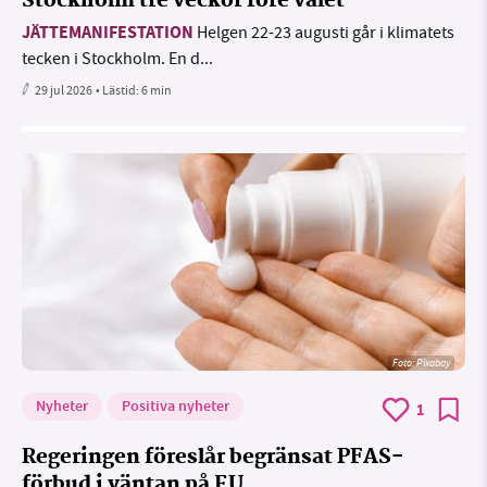
Stockholm tre veckor före valet
JÄTTEMANIFESTATION
Helgen 22-23 augusti går i klimatets
tecken i Stockholm. En d...
29 jul 2026
• Lästid:
6 min
Foto:
Pixabay
Nyheter
Positiva nyheter
1
Regeringen föreslår begränsat PFAS-
förbud i väntan på EU