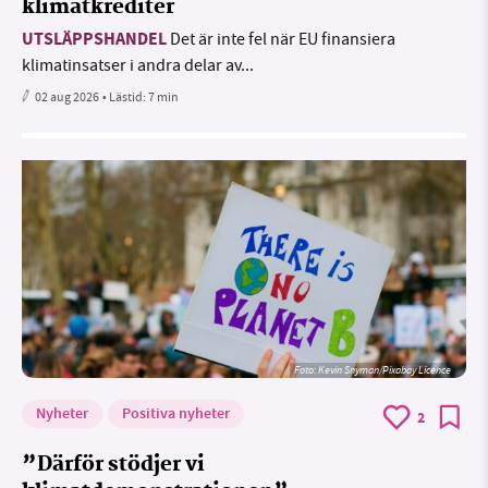
klimatkrediter
UTSLÄPPSHANDEL
Det är inte fel när EU finansiera
klimatinsatser i andra delar av...
02 aug 2026
• Lästid:
7 min
Foto:
Kevin Snyman/Pixabay Licence
Nyheter
Positiva nyheter
2
”Därför stödjer vi