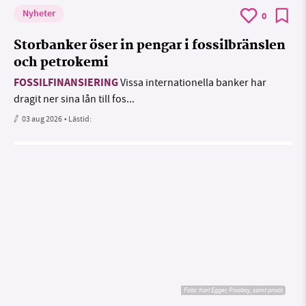
Nyheter
0
Storbanker öser in pengar i fossilbränslen
och petrokemi
FOSSILFINANSIERING
Vissa internationella banker har
dragit ner sina lån till fos...
03 aug 2026
• Lästid:
Foto:
Karl Egger, Pixabay, samt privat