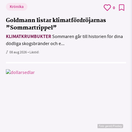
Krönika
0
Goldmann listar klimatfördröjarnas
”Sommartrippel”
KLIMATKRUMBUKTER
Sommaren går till historien för dina
dödliga skogsbränder och e...
08 aug 2026
• Lästid:
Foto:
geralt/Pixabay