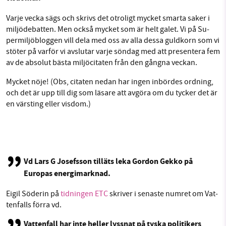
1231368703
Facebook
Instagram
BlueSky
Varje vecka sägs och skrivs det otroligt mycket smarta saker i
mil­jö­de­bat­ten. Men också mycket som är helt galet. Vi på Su­
Läs vad vi vill göra
permil­jö­blog­gen vill dela med oss av alla dessa guldkorn som vi
Threads
LinkedIn
stöter på varför vi avslutar varje söndag med att pre­sen­te­ra fem
av de absolut bästa mil­jö­ci­ta­ten från den gångna veckan.
Mycket nöje! (Obs, citaten nedan har ingen inbördes ordning,
och det är upp till dig som läsare att avgöra om du tycker det är
en värsting eller visdom.)
Vd Lars G Josefsson tilläts leka Gordon Gekko på
Europas ener­gi­mark­nad.
Eigil Söderin på
tidningen ETC
skriver i senaste numret om Vat­
ten­falls förra vd.
Vat­ten­fall har inte heller lyssnat på tyska po­li­ti­kers