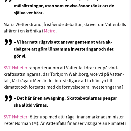
mål­sätt­ning­ar, utan som envisa åsnor tänkt att de
själva vet bäst.
Maria Wet­ter­strand, fri­ståen­de debattör, skriver om Vat­ten­falls
affärer i en krönika i
Metro
.
– Vi har na­tur­ligt­vis ett ansvar gentemot våra ak­
tieä­ga­re att göra lönsamma in­ve­ste­ring­ar och det
gör vi.
SVT Nyheter
rap­por­te­rar om att Vat­ten­fall drar ner på vind­
krafts­sats­ning­ar­na, där Torbjörn Wahlborg, vice vd på Vat­ten­
fall, får frågan: Men är det inte viktigare att ta hänsyn till
klimatet och fortsätta med de för­ny­el­se­ba­ra in­ve­ste­ring­ar­na?
– Det här är en avvägning. Skat­te­be­ta­lar­nas pengar
ska alltid värnas.
SVT Nyheter
följer upp med att fråga fi­nansmark­nads­mi­nis­ter
Peter Norman (M): Är Vat­ten­falls finanser viktigare än klimatet?