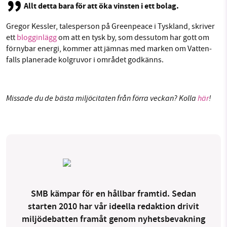
Allt detta bara för att öka vinsten i ett bolag.
Gregor Kessler, ta­les­per­son på Gre­en­pe­a­ce i Tyskland, skriver
ett
blog­gin­lägg
om att en tysk by, som dessutom har gott om
förnybar energi, kommer att jämnas med marken om Vat­ten­
falls planerade kolgruvor i området godkänns.
Missade du de bästa miljöcitaten från förra veckan? Kolla
här
!
SMB kämpar för en hållbar framtid. Sedan
starten 2010 har vår ideella redaktion drivit
miljödebatten framåt genom nyhetsbevakning