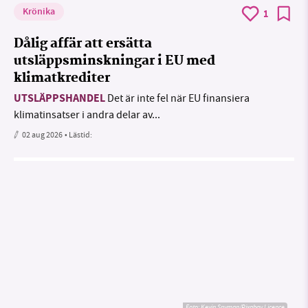
Krönika
1
Dålig affär att ersätta
utsläppsminskningar i EU med
klimatkrediter
UTSLÄPPSHANDEL
Det är inte fel när EU finansiera
klimatinsatser i andra delar av...
02 aug 2026
• Lästid:
Foto:
Kevin Snyman/Pixabay Licence