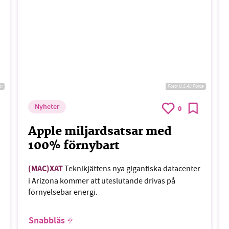
o:
Foto:
U.S Air Force
Nyheter
0
Apple miljardsatsar med
100% förnybart
(MAC)XAT
Teknikjättens nya gigantiska datacenter
i Arizona kommer att uteslutande drivas på
förnyelsebar energi.
Snabbläs