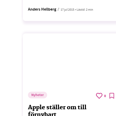
Anders Hellberg
17 jul 2015
• Lästid:
2 min
Nyheter
0
Apple ställer om till
förnybart