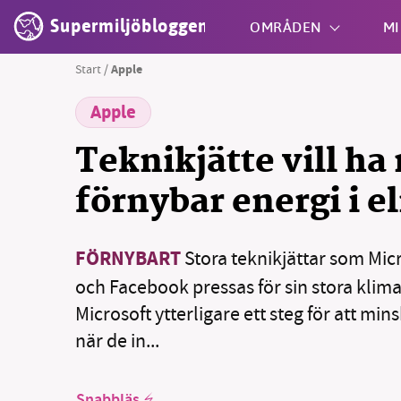
Supermiljöbloggen
OMRÅDEN
MI
Start
/
Apple
Apple
Shift + S
Teknikjätte vill ha
förnybar energi i e
FÖRNYBART
Stora teknikjättar som Mic
och Facebook pressas för sin stora klim
Microsoft ytterligare ett steg för att mi
när de in...
Snabbläs