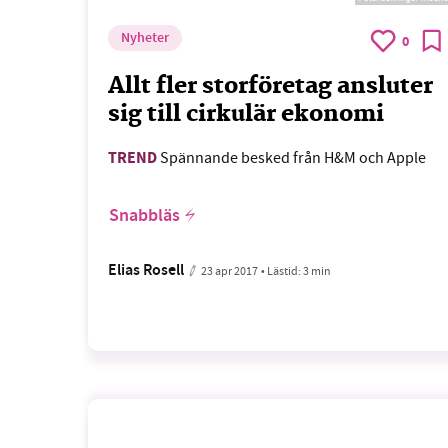
Nyheter
0
Allt fler storföretag ansluter
sig till cirkulär ekonomi
TREND
Spännande besked från H&M och Apple
Snabbläs
Elias Rosell
23 apr 2017
• Lästid:
3 min