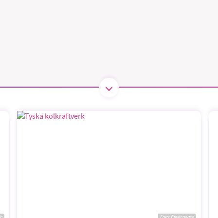
B kämpar för en hållbar framtid. Sedan starten 2010 har 
ideella redaktion drivit miljödebatten framåt genom
tsbevakning och granskningar. Nu vill vi utveckla vårt arb
och vi hoppas att du vill hjälpa oss.
Stötta vårt arbete genom att swisha en slant till
1231368703
Läs vad vi vill göra
ch
Foto:
Greenpeace