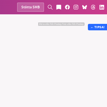
Stötta SMB
Bld av efes från Pixabay
Foto:
efes från Pixabay
←
TIPSA!