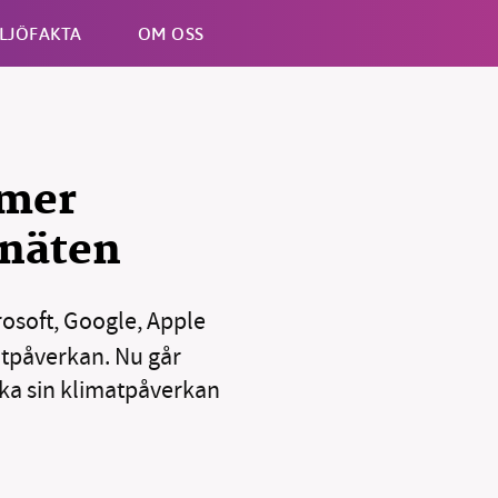
LJÖFAKTA
OM OSS
Esc
 mer
lnäten
rosoft, Google, Apple
atpåverkan. Nu går
nska sin klimatpåverkan