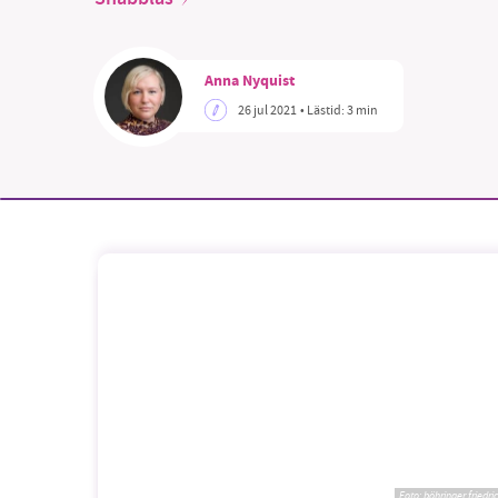
Anna Nyquist
26 jul 2021
• Lästid:
3 min
SM
nyhe
Foto:
böhringer friedri