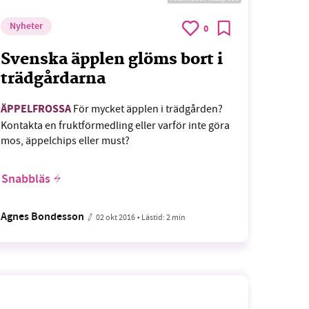
Nyheter
0
Svenska äpplen glöms bort i
trädgårdarna
ÄPPELFROSSA
För mycket äpplen i trädgården?
Kontakta en fruktförmedling eller varför inte göra
mos, äppelchips eller must?
Snabbläs
Agnes Bondesson
02 okt 2016
• Lästid:
2 min