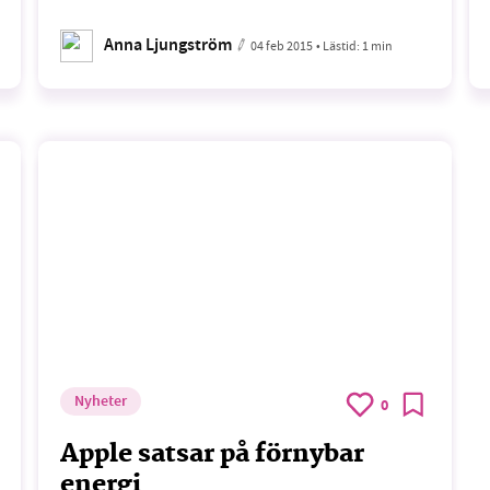
Anna Ljungström
04 feb 2015
• Lästid:
1 min
Nyheter
0
Apple satsar på förnybar
energi