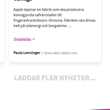
Apple öppnar en fabrik som ska producera
konstgjorda safirkristaller till
fingeravtrycksläsare i Arizona. Fabriken ska drivas
helt på solenergi och bergvärme. ...
Snabbläs
Paula Lenninger
05 nov 2013
• Lästid:
1 min
LADDAR FLER NYHETER...