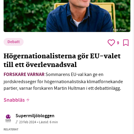
Foto: Privat
Debatt
9
Högernationalisterna gör EU-valet
till ett överlevnadsval
FORSKARE VARNAR
Sommarens EU-val kan ge en
jordskredsseger för högernationalistiska klimatförnekande
partier, varnar forskaren Martin Hultman i ett debattinlägg.
Snabbläs
Supermiljöbloggen
23 feb 2024
• Lästid:
6 min
RELATERAT