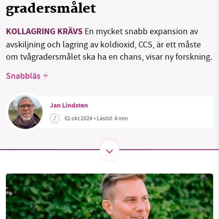
gradersmålet
Facebook
Instagram
BlueSky
KOLLAGRING KRÄVS
En mycket snabb expansion av
Threads
LinkedIn
SMB kämpar för en hållbar framtid. Sedan
avskiljning och lagring av koldioxid, CCS, är ett måste
starten 2010 har vår ideella redaktion drivit
om tvågradersmålet ska ha en chans, visar ny forskning.
miljödebatten framåt genom
Snabbläs
nyhetsbevakning och granskningar. Nu vill vi
utveckla vårt arbete – och vi hoppas att du
vill hjälpa oss.
Jan Lindsten
02 okt 2024
• Lästid:
4 min
Stötta vårt arbete genom att swisha en slant till
1231368703
Läs vad vi vill göra