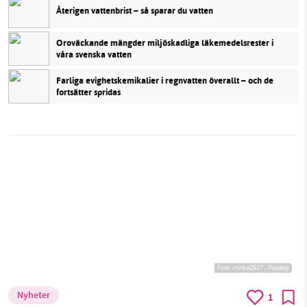
Återigen vattenbrist – så sparar du vatten
Oroväckande mängder miljöskadliga läkemedelsrester i
våra svenska vatten
Farliga evighetskemikalier i regnvatten överallt – och de
fortsätter spridas
Foto:
minka2507 / Pixabay
Nyheter
1