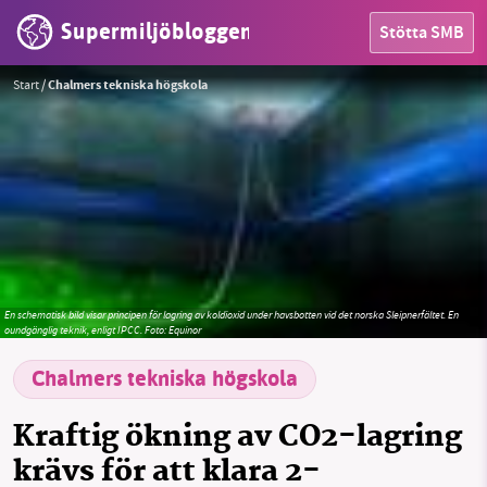
Supermiljöbloggen
Stötta SMB
Start
/
Chalmers tekniska högskola
HEM
OMRÅDEN
MILJÖFAKTA
En schematisk bild visar principen för lagring av koldioxid under havsbotten vid det norska Sleipnerfältet. En
oundgänglig teknik, enligt IPCC.
Foto: Equinor
OM OSS
Chalmers tekniska högskola
Kraftig ökning av CO2-lagring
Sök
Sparade inlägg
Tipsa oss
krävs för att klara 2-