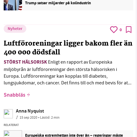
Trump satsar miljarder på kolindustrin
Nyheter
0
Luftföroreningar ligger bakom fler än
400 000 dödsfall
STÖRST HÄLSORISK
Enligt en rapport av Europeiska
miljöbyrån är luftföroreningar den största hälsorisken i
Europa. Luftföroreningar kan kopplas till diabetes,
lungsjukdomar, och cancer. Det finns till och med bevis för at...
Snabbläs
Anna Nyquist
15 sep 2020
• Lästid:
2 min
RELATERAT
Europeiska extremhettan inte över än – regeringar måste