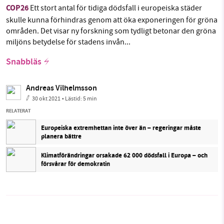
COP26
Ett stort antal för tidiga dödsfall i europeiska städer
skulle kunna förhindras genom att öka exponeringen för gröna
områden. Det visar ny forskning som tydligt betonar den gröna
miljöns betydelse för stadens invån...
Snabbläs
Andreas Vilhelmsson
30 okt 2021
• Lästid:
5 min
RELATERAT
Europeiska extremhettan inte över än – regeringar måste
planera bättre
Klimatförändringar orsakade 62 000 dödsfall i Europa – och
försvårar för demokratin