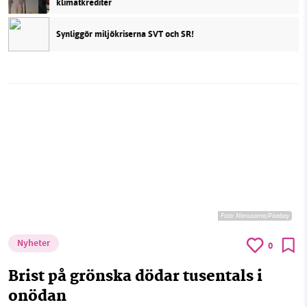
klimatkrediter
Synliggör miljökriserna SVT och SR!
Foto:
Manusama/Pixabay
Nyheter
0
Brist på grönska dödar tusentals i
onödan