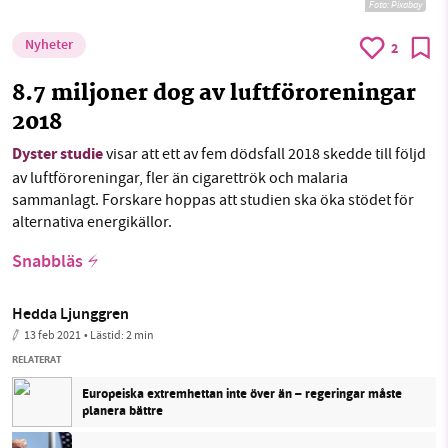
Foto:
Pixabay
Nyheter
2
8.7 miljoner dog av luftföroreningar
2018
Dyster studie
visar att ett av fem dödsfall 2018 skedde till följd
av luftföroreningar, fler än cigarettrök och malaria
sammanlagt. Forskare hoppas att studien ska öka stödet för
alternativa energikällor.
Snabbläs
Hedda Ljunggren
13 feb 2021
• Lästid:
2 min
RELATERAT
Europeiska extremhettan inte över än – regeringar måste
planera bättre