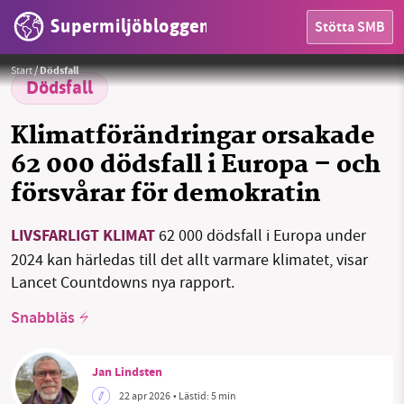
Supermiljöbloggen
Stötta SMB
Kombinationen värmeböljor och luftföroreningar är extra dåligt för folkhälsan.
Foto:
Götz Friedrich / Pixabay
Start
/
Dödsfall
Dödsfall
Klimatförändringar orsakade
62 000 dödsfall i Europa – och
HEM
försvårar för demokratin
OMRÅDEN
LIVSFARLIGT KLIMAT
62 000 dödsfall i Europa under
MILJÖFAKTA
2024 kan härledas till det allt varmare klimatet, visar
Lancet Countdowns nya rapport.
OM OSS
Snabbläs
Jan Lindsten
Sök
Sparade inlägg
Tipsa oss
22 apr 2026
• Lästid:
5 min