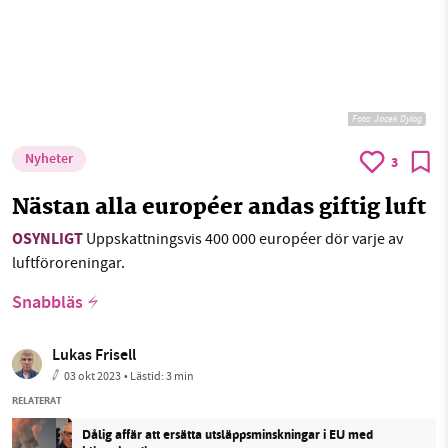
Foto:
Jacek Dylag
Nyheter
3
Nästan alla européer andas giftig luft
OSYNLIGT
Uppskattningsvis 400 000 européer dör varje av
luftföroreningar.
Snabbläs
Lukas Frisell
03 okt 2023
• Lästid:
3 min
RELATERAT
Dålig affär att ersätta utsläppsminskningar i EU med