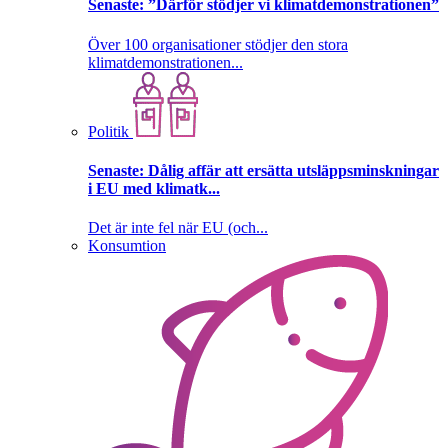
Senaste:
”Därför stödjer vi klimatdemonstrationen”
Över 100 organisationer stödjer den stora
klimatdemonstrationen...
Politik
Senaste:
Dålig affär att ersätta utsläppsminskningar
i EU med klimatk...
Det är inte fel när EU (och...
Konsumtion