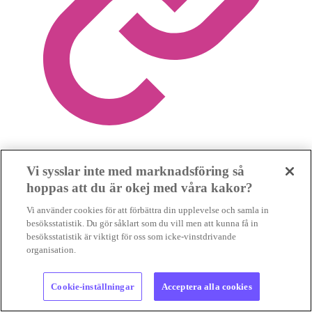
Vi sysslar inte med marknadsföring så
Spara nyhet
hoppas att du är okej med våra kakor?
Vi använder cookies för att förbättra din upplevelse och samla in
besöksstatistik. Du gör såklart som du vill men att kunna få in
besöksstatistik är viktigt för oss som icke-vinstdrivande
organisation.
Relaterat
Cookie-inställningar
Acceptera alla cookies
Leif Öster: Nu faller skyddet för knärot i ett regeringsbeslut –