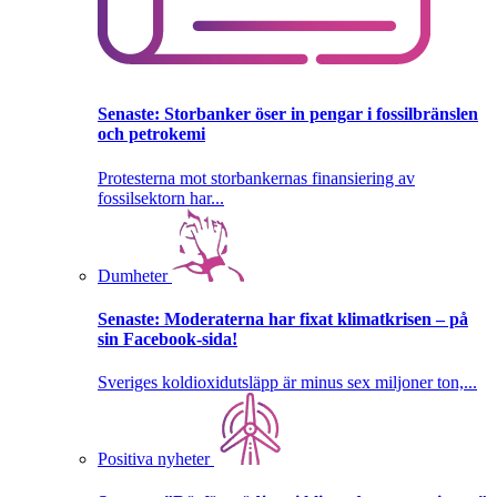
Senaste:
Storbanker öser in pengar i fossilbränslen
och petrokemi
Protesterna mot storbankernas finansiering av
fossilsektorn har...
Dumheter
Senaste:
Moderaterna har fixat klimatkrisen – på
sin Facebook-sida!
Sveriges koldioxidutsläpp är minus sex miljoner ton,...
Positiva nyheter