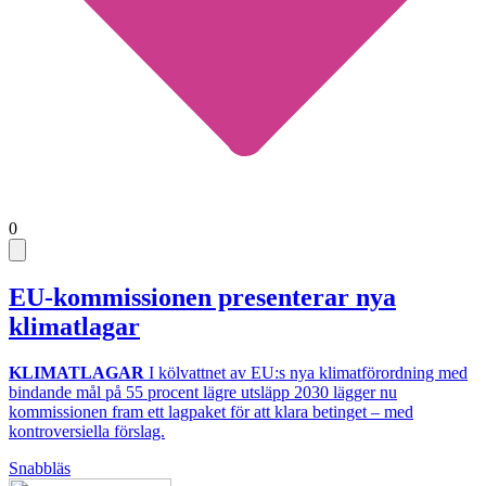
0
EU-kommissionen presenterar nya
klimatlagar
KLIMATLAGAR
I kölvattnet av EU:s nya klimatförordning med
bindande mål på 55 procent lägre utsläpp 2030 lägger nu
kommissionen fram ett lagpaket för att klara betinget – med
kontroversiella förslag.
Snabbläs