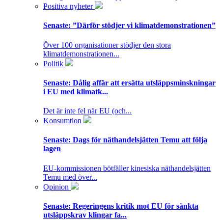
Positiva nyheter
Senaste:
”Därför stödjer vi klimatdemonstrationen”
Över 100 organisationer stödjer den stora
klimatdemonstrationen...
Politik
Senaste:
Dålig affär att ersätta utsläppsminskningar
i EU med klimatk...
Det är inte fel när EU (och...
Konsumtion
Senaste:
Dags för näthandelsjätten Temu att följa
lagen
EU-kommissionen bötfäller kinesiska näthandelsjätten
Temu med över...
Opinion
Senaste:
Regeringens kritik mot EU för sänkta
utsläppskrav klingar fa...