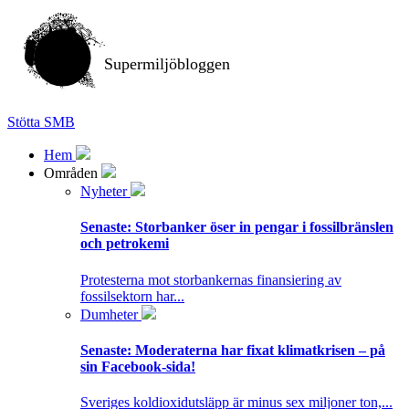
Supermiljöbloggen
Stötta SMB
Hem
Områden
Nyheter
Senaste:
Storbanker öser in pengar i fossilbränslen
och petrokemi
Protesterna mot storbankernas finansiering av
fossilsektorn har...
Dumheter
Senaste:
Moderaterna har fixat klimatkrisen – på
sin Facebook-sida!
Sveriges koldioxidutsläpp är minus sex miljoner ton,...