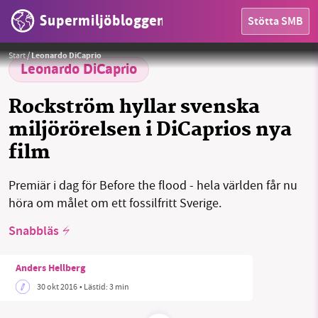
Supermiljöbloggen
Stötta SMB
Foto:
National Geographic
Start
/
Leonardo DiCaprio
Leonardo DiCaprio
HEM
Rockström hyllar svenska
OMRÅDEN
miljörörelsen i DiCaprios nya
MILJÖFAKTA
film
OM OSS
Premiär i dag för Before the flood - hela världen får nu
höra om målet om ett fossilfritt Sverige.
Snabbläs
Sök
Sparade inlägg
Tipsa oss
Anders Hellberg
Facebook
Instagram
BlueSky
30 okt 2016
• Lästid:
3 min
Threads
LinkedIn