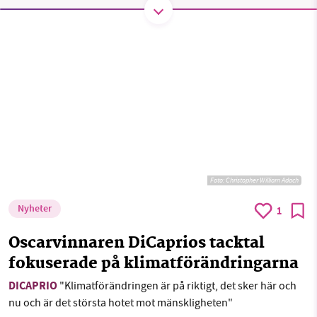
SMB kämpar för en hållbar framtid. Sedan
starten 2010 har vår ideella redaktion drivit
miljödebatten framåt genom
nyhetsbevakning och granskningar. Nu vill vi
utveckla vårt arbete – och vi hoppas att du
vill hjälpa oss.
Stötta vårt arbete genom att swisha en slant till
Foto:
Christopher William Adach
Nyheter
1231368703
1
Oscarvinnaren DiCaprios tacktal
Läs vad vi vill göra
fokuserade på klimatförändringarna
DICAPRIO
"Klimatförändringen är på riktigt, det sker här och
nu och är det största hotet mot mänskligheten"