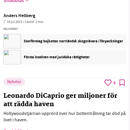
Snabbläs
Anders Hellberg
16 jul 2015
• Lästid:
2 min
RELATERAT
Storföretag bojkottar norrländsk skogsråvara i förpackningar
Första insekten med juridiska rättigheter
Nyheter
0
Leonardo DiCaprio ger miljoner för
att rädda haven
Hollywoodstjärnan upprörd över hur bottentrålning tar död på
livet i haven.