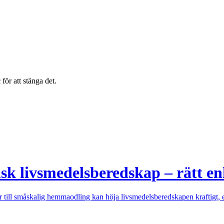
c
för att stänga det.
nsk livsmedelsberedskap – rätt en
 till småskalig hemmaodling kan höja livsmedelsberedskapen kraftigt, e