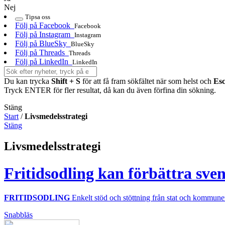
Nej
Tipsa oss
Följ på Facebook
Facebook
Följ på Instagram
Instagram
Följ på BlueSky
BlueSky
Följ på Threads
Threads
Följ på LinkedIn
LinkedIn
Du kan trycka
Shift + S
för att få fram sökfältet när som helst och
Es
Tryck ENTER för fler resultat, då kan du även förfina din sökning.
Stäng
Start
/
Livsmedelsstrategi
Stäng
Livsmedelsstrategi
Fritidsodling kan förbättra sve
FRITIDSODLING
Enkelt stöd och stöttning från stat och kommuner
Snabbläs