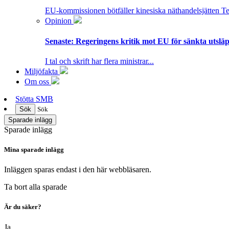
EU-kommissionen bötfäller kinesiska näthandelsjätten T
Opinion
Senaste:
Regeringens kritik mot EU för sänkta utsläpp
I tal och skrift har flera ministrar...
Miljöfakta
Om oss
Stötta SMB
Sök
Sök
Sparade inlägg
Sparade inlägg
Mina sparade inlägg
Inläggen sparas endast i den här webbläsaren.
Ta bort alla sparade
Är du säker?
Ja