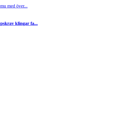
emu med över...
skrav klingar fa...