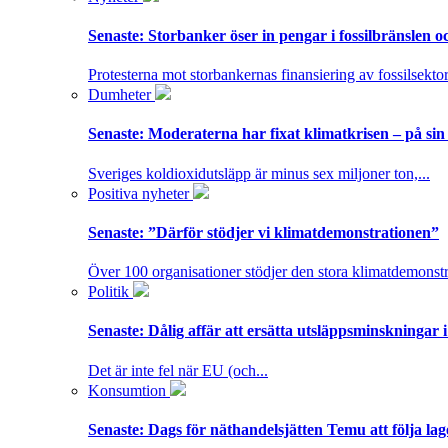
Senaste:
Storbanker öser in pengar i fossilbränslen 
Protesterna mot storbankernas finansiering av fossilsektor
Dumheter
Senaste:
Moderaterna har fixat klimatkrisen – på sin
Sveriges koldioxidutsläpp är minus sex miljoner ton,...
Positiva nyheter
Senaste:
”Därför stödjer vi klimatdemonstrationen”
Över 100 organisationer stödjer den stora klimatdemonstr
Politik
Senaste:
Dålig affär att ersätta utsläppsminskningar 
Det är inte fel när EU (och...
Konsumtion
Senaste:
Dags för näthandelsjätten Temu att följa la