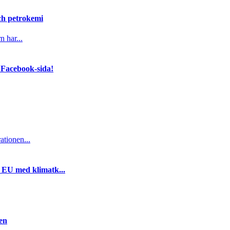
och petrokemi
n har...
 Facebook-sida!
ationen...
i EU med klimatk...
gen