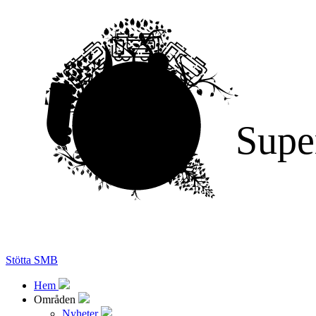
Supe
Stötta SMB
Hem
Områden
Nyheter