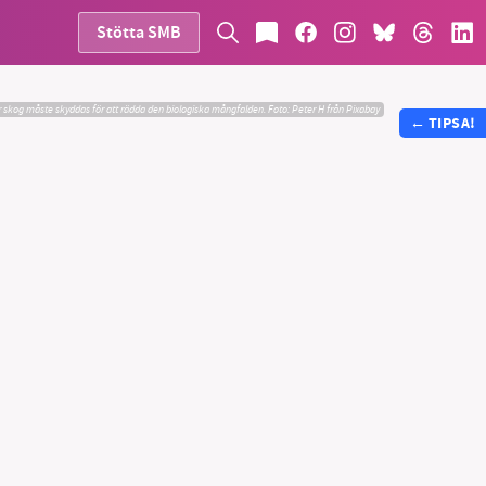
Stötta SMB
 skog måste skyddas för att rädda den biologiska mångfalden.
Foto:
Peter H från Pixabay
←
TIPSA!