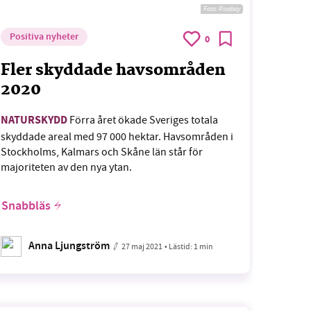
Foto:
Pixabay
Positiva nyheter
0
Fler skyddade havsområden
2020
NATURSKYDD
Förra året ökade Sveriges totala
skyddade areal med 97 000 hektar. Havsområden i
Stockholms, Kalmars och Skåne län står för
majoriteten av den nya ytan.
Snabbläs
Anna Ljungström
27 maj 2021
• Lästid:
1 min