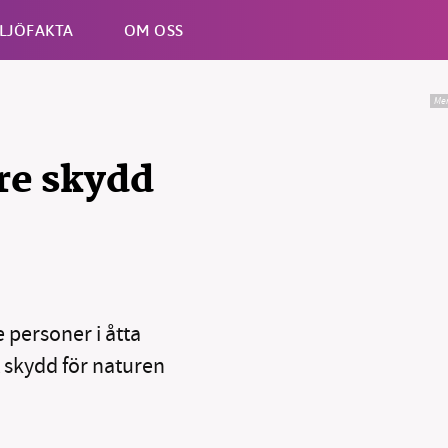
LJÖFAKTA
OM OSS
Mer
Esc
tre skydd
e personer i åtta
t skydd för naturen