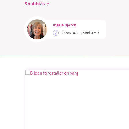
Snabbläs
Ingela Björck
07 sep 2025
• Lästid:
3 min
SM
nyhe