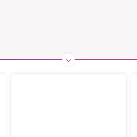
B kämpar för en hållbar framtid. Sedan starten 2010 har 
ideella redaktion drivit miljödebatten framåt genom
tsbevakning och granskningar. Nu vill vi utveckla vårt arb
och vi hoppas att du vill hjälpa oss.
Stötta vårt arbete genom att swisha en slant till
1231368703
Läs vad vi vill göra