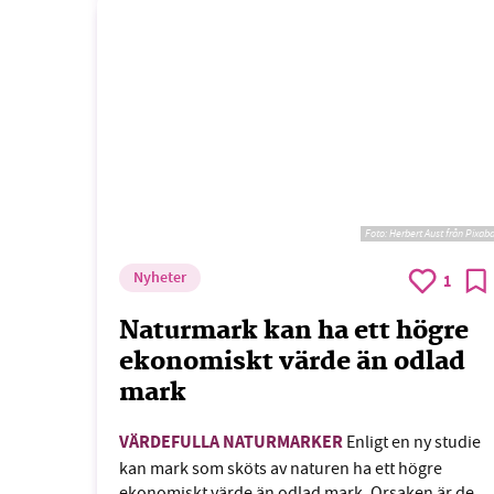
Foto:
Herbert Aust från Pixab
Nyheter
1
Naturmark kan ha ett högre
ekonomiskt värde än odlad
mark
VÄRDEFULLA NATURMARKER
Enligt en ny studie
kan mark som sköts av naturen ha ett högre
ekonomiskt värde än odlad mark. Orsaken är de