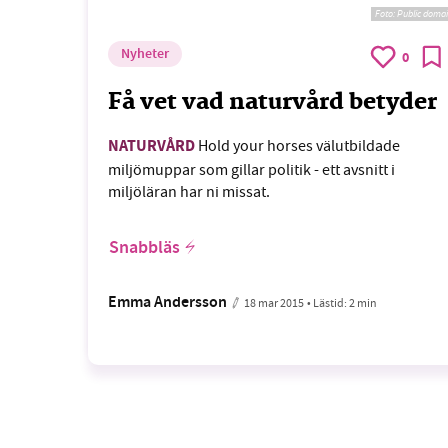
Foto:
Public doma
Nyheter
0
Få vet vad naturvård betyder
NATURVÅRD
Hold your horses välutbildade
miljömuppar som gillar politik - ett avsnitt i
miljöläran har ni missat.
Snabbläs
Emma Andersson
18 mar 2015
• Lästid:
2 min