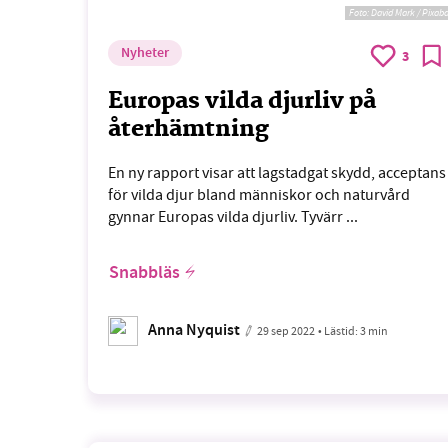
Foto:
David Mark / Pixab
Nyheter
3
Europas vilda djurliv på
återhämtning
En ny rapport visar att lagstadgat skydd, acceptans
för vilda djur bland människor och naturvård
gynnar Europas vilda djurliv. Tyvärr ...
Snabbläs
Anna Nyquist
29 sep 2022
• Lästid:
3 min