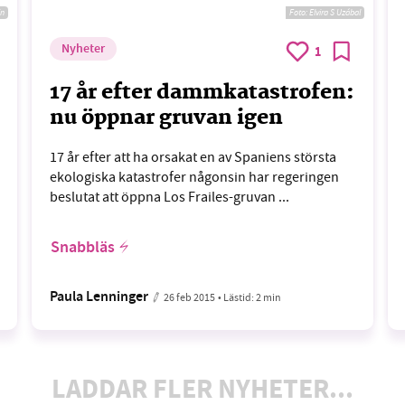
in
Foto:
Elvira S Uzábal
Nyheter
1
17 år efter dammkatastrofen:
nu öppnar gruvan igen
17 år efter att ha orsakat en av Spaniens största
ekologiska katastrofer någonsin har regeringen
beslutat att öppna Los Frailes-gruvan ...
Snabbläs
Paula Lenninger
26 feb 2015
• Lästid:
2 min
LADDAR FLER NYHETER...