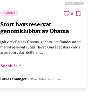
Foto:
Richard Ling
Nyheter
0
Stort havsreservat
genomklubbat av Obama
Igår drev Barack Obama igenom instiftandet av ett
marint reservat i Stilla Havet. Området ska skydda
arter som valar, delfiner, ...
Snabbläs
Paula Lenninger
25 sep 2014
• Lästid:
1 min