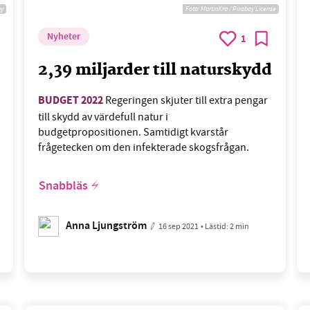
ay
Foto:
MartinKra / Pixabay License
Nyheter
1
2,39 miljarder till naturskydd
BUDGET 2022
Regeringen skjuter till extra pengar
till skydd av värdefull natur i
budgetpropositionen. Samtidigt kvarstår
frågetecken om den infekterade skogsfrågan.
Snabbläs
Anna Ljungström
16 sep 2021
• Lästid:
2 min