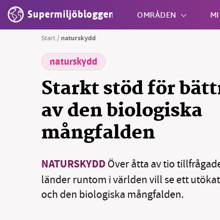
Supermiljöbloggen
OMRÅDEN
MI
Start
/
naturskydd
naturskydd
Shift + S
Starkt stöd för bät
av den biologiska
mångfalden
NATURSKYDD
Över åtta av tio tillfrågad
länder runtom i världen vill se ett utöka
och den biologiska mångfalden.