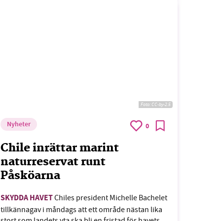
Foto:
CC-by-2.5
Nyheter
0
Chile inrättar marint
naturreservat runt
Påsköarna
SKYDDA HAVET
Chiles president Michelle Bachelet
tillkännagav i måndags att ett område nästan lika
stort som landets yta ska bli en fristad för havets