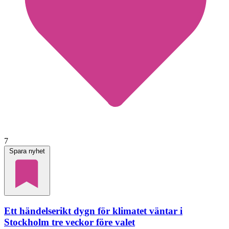
7
Spara nyhet
Ett händelserikt dygn för klimatet väntar i
Stockholm tre veckor före valet