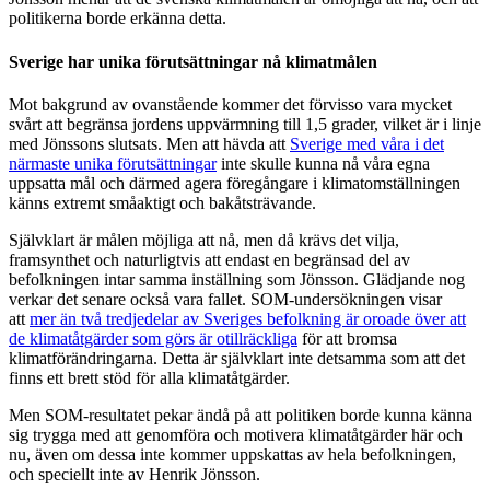
politikerna borde erkänna detta.
Sverige har unika förutsättningar nå klimatmålen
Mot bakgrund av ovanstående kommer det förvisso vara mycket
svårt att begränsa jordens uppvärmning till 1,5 grader, vilket är i linje
med Jönssons slutsats. Men att hävda att
Sverige med våra i det
närmaste unika förutsättningar
inte skulle kunna nå våra egna
uppsatta mål och därmed agera föregångare i klimatomställningen
känns extremt småaktigt och bakåtsträvande.
Självklart är målen möjliga att nå, men då krävs det vilja,
framsynthet och naturligtvis att endast en begränsad del av
befolkningen intar samma inställning som Jönsson. Glädjande nog
verkar det senare också vara fallet. SOM-undersökningen visar
att
mer än två tredjedelar av Sveriges befolkning är oroade över att
de klimatåtgärder som görs är otillräckliga
för att bromsa
klimatförändringarna. Detta är självklart inte detsamma som att det
finns ett brett stöd för alla klimatåtgärder.
Men SOM-resultatet pekar ändå på att politiken borde kunna känna
sig trygga med att genomföra och motivera klimatåtgärder här och
nu, även om dessa inte kommer uppskattas av hela befolkningen,
och speciellt inte av Henrik Jönsson.