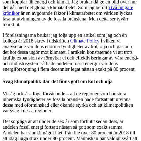
som kopplar till energi och klimat. Jag brukar då ge en bild över hur
det går med det globala klimatarbetet. Som jag berört
i två tidigare
krönikor
är en avgörande faktor i klimatarbetet om världen lyckas
fasa ut utvinningen av de fossila bränslena. Men detta ser tyvärr
mörkt ut.
I föreläsningarna brukar jag följa upp en artikel som jag och en
kollega år 2018 skrev i tidskriften
Climate Policy
i vilken vi
analyserade världens enorma fyndigheter av kol, olja och gas och
det hot dessa utgör mot klimatet. I artikeln konstaterade vi att trots
kraftig expansion av förnybar el och effektiviseringar av våra energi-
och industrisystem så hade andelen fossil energi i världens
energiförsörjning i flera decennier legat nästan exakt på 80 procent.
Svag klimatpolitik där det finns gott om kol och olja
Vi såg också – föga förvånande – att de regioner som har stora
inhemska fyndigheter av fossila bränslen hade fortsatt att utvinna
dessa med oförminskad eller ökande styrka och att klimatpolitiken
var svag i dessa regioner.
Det sorgliga är att under de sex år som förflutit sedan dess, är
andelen fossil energi fortsatt nästan så gott som exakt samma.
Andelen har sjunkit något litet, från lite över 80 procent år 2018 till
att idag ligga strax under 80 procent. Människan har väldigt svårt att