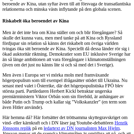
beroende av Kina, utan syftar även till att försvaga de transatlantiska
relationerna och minska västs inflytande på den globala scenen.
Riskabelt öka beroendet av Kina
Men är det inte bra om Kina ställer om och blir föregångare? Så
skulle det kunna vara, men med tanke på att Kina och Ryssland
fördjupar sin relation så känns det riskabelt om övriga världen
tvingas öka sitt beroende av Kina. Speciellt då dessa länder rör sig i
ökad auktoritär riktning. Demokratier som EU inklusive Sverige har
än så länge ambitionen att vara föregångare i klimatomställningen
(även om det just nu känns lite si och så med det i Sverige).
Men även i Europa ser vi mörka moln med framväxande
högerpopulism som till exempel ifrågasätter stödet till Ukraina. Nu
senast med valet i Österrike, där det högerpopulistiska FPÖ blev
största parti. Partiledaren Herbert Kickl betraktar ungerska
premiärministern Viktor Orbán som sin förebild, är anhängare av
både Putin och Trump och kallar sig ”Volkskanzler” (en term som
även Hitler använde).
Här hemma då? Här fortsätter det tröttsamma skyttegravskriget om
vind- eller kärnkraft och i DN läser jag Youtube-debattören
Henrik
Jönssons replik
på en
ledartext av DN journalisten Max Hjelm
.
Jönsson menar att de svenska klimatmålen är omöjliga att nå, och att