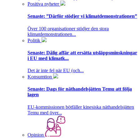
Positiva nyheter
Senaste:
”Därför stödjer vi klimatdemonstrationen”
Över 100 organisationer stödjer den stora
klimatdemonstrationen...
Politik
Senaste:
Dålig affär att ersätta utsläppsminskningar
i EU med klimatk...
Det är inte fel när EU (och...
Konsumtion
Senaste:
Dags för näthandelsjätten Temu att följa
lagen
EU-kommissionen bötfäller kinesiska näthandelsjätten
Temu med över...
Opinion