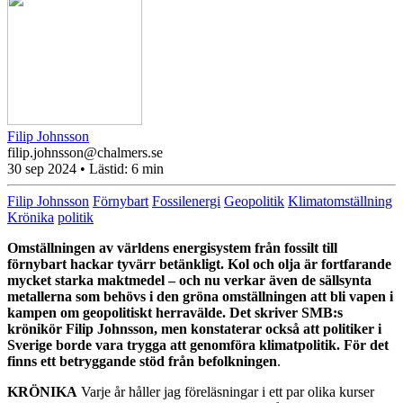
Filip Johnsson
filip.johnsson@chalmers.se
30 sep 2024
• Lästid:
6 min
Filip Johnsson
Förnybart
Fossilenergi
Geopolitik
Klimatomställning
Krönika
politik
Omställningen av världens energisystem från fossilt till
förnybart hackar tyvärr betänkligt. Kol och olja är fortfarande
mycket starka maktmedel – och nu verkar även de sällsynta
metallerna som behövs i den gröna omställningen att bli vapen i
kampen om geopolitiskt herravälde. Det skriver SMB:s
krönikör Filip Johnsson, men konstaterar också att politiker i
Sverige borde vara trygga att genomföra klimatpolitik. För det
finns ett betryggande stöd från befolkningen
.
KRÖNIKA
Varje år håller jag föreläsningar i ett par olika kurser