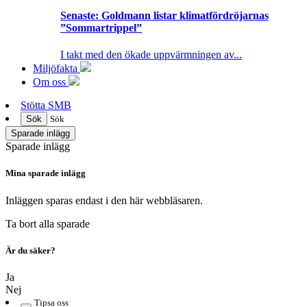
Senaste:
Goldmann listar klimatfördröjarnas
”Sommartrippel”
I takt med den ökade uppvärmningen av...
Miljöfakta
Om oss
Stötta SMB
Sök
Sök
Sparade inlägg
Sparade inlägg
Mina sparade inlägg
Inläggen sparas endast i den här webbläsaren.
Ta bort alla sparade
Är du säker?
Ja
Nej
Tipsa oss