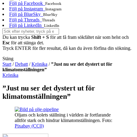
Följ på Facebook
Facebook
Följ på Instagram
Instagram
Följ på BlueSky
BlueSky
Följ på Threads
Threads
Följ på LinkedIn
LinkedIn
Du kan trycka
Shift + S
för att få fram sökfältet när som helst och
Esc
för att stänga det.
Tryck ENTER för fler resultat, då kan du även förfina din sökning.
Stäng
Start
/
Debatt
/
Krönika
/
”Just nu ser det dystert ut för
klimatomställningen”
Krönika
”Just nu ser det dystert ut för
klimatomställningen”
Oljans och kolets ställning i världen är fortfarande
alltför stark och hindrar klimatomställningen.
Foto:
Pixabay (CC0)