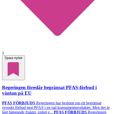
1
Spara nyhet
Regeringen föreslår begränsat PFAS-förbud i
väntan på EU
PFAS FÖRBJUDS
Regeringen har beslutat om ett begränsat
svenskt förbud mot PFAS i en rad konsumentprodukter. Men det är
lågt hängande frukter, enligt e...
PFAS FÖRBJUDS
Regeringen