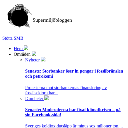
Supermiljöbloggen
Stötta SMB
Hem
Områden
Nyheter
Senaste:
Storbanker öser in pengar i fossilbränslen
och petrokemi
Protesterna mot storbankernas finansiering av
fossilsektorn har...
Dumheter
Senaste:
Moderaterna har fixat klimatkrisen – på
sin Facebook-sida!
Sveriges koldioxidutsläpp är minus sex miljoner ton,...