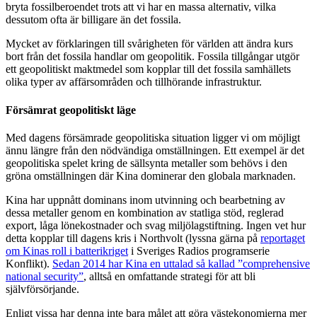
bryta fossilberoendet trots att vi har en massa alternativ, vilka
dessutom ofta är billigare än det fossila.
Mycket av förklaringen till svårigheten för världen att ändra kurs
bort från det fossila handlar om geopolitik. Fossila tillgångar utgör
ett geopolitiskt maktmedel som kopplar till det fossila samhällets
olika typer av affärsområden och tillhörande infrastruktur.
Försämrat geopolitiskt läge
Med dagens försämrade geopolitiska situation ligger vi om möjligt
ännu längre från den nödvändiga omställningen. Ett exempel är det
geopolitiska spelet kring de sällsynta metaller som behövs i den
gröna omställningen där Kina dominerar den globala marknaden.
Kina har uppnått dominans inom utvinning och bearbetning av
dessa metaller genom en kombination av statliga stöd, reglerad
export, låga lönekostnader och svag miljölagstiftning. Ingen vet hur
detta kopplar till dagens kris i Northvolt (lyssna gärna på
reportaget
om Kinas roll i batterikriget
i Sveriges Radios programserie
Konflikt).
Sedan 2014 har Kina en uttalad så kallad ”comprehensive
national security”
, alltså en omfattande strategi för att bli
självförsörjande.
Enligt vissa har denna inte bara målet att göra västekonomierna mer