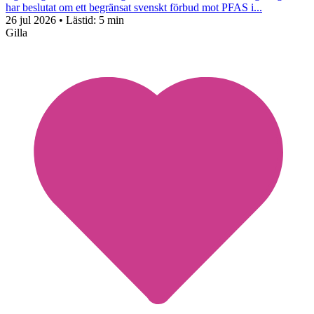
har beslutat om ett begränsat svenskt förbud mot PFAS i...
26 jul 2026
• Lästid:
5 min
Gilla