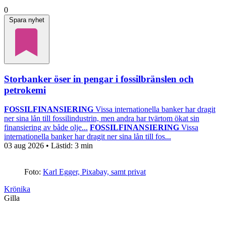
0
Spara nyhet
Storbanker öser in pengar i fossilbränslen och
petrokemi
FOSSILFINANSIERING
Vissa internationella banker har dragit
ner sina lån till fossilindustrin, men andra har tvärtom ökat sin
finansiering av både olje...
FOSSILFINANSIERING
Vissa
internationella banker har dragit ner sina lån till fos...
03 aug 2026
• Lästid:
3 min
Foto:
Karl Egger, Pixabay, samt privat
Krönika
Gilla