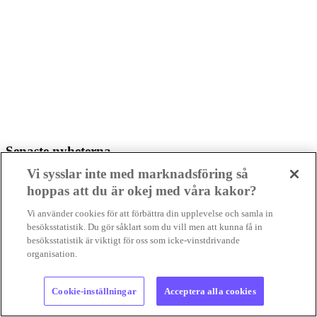
Senaste nyheterna
Vi sysslar inte med marknadsföring så
hoppas att du är okej med våra kakor?
Foto: Sweco
Vi använder cookies för att förbättra din upplevelse och samla in
Krönika
besöksstatistik. Du gör såklart som du vill men att kunna få in
Gilla
besöksstatistik är viktigt för oss som icke-vinstdrivande
organisation.
Cookie-inställningar
Acceptera alla cookies