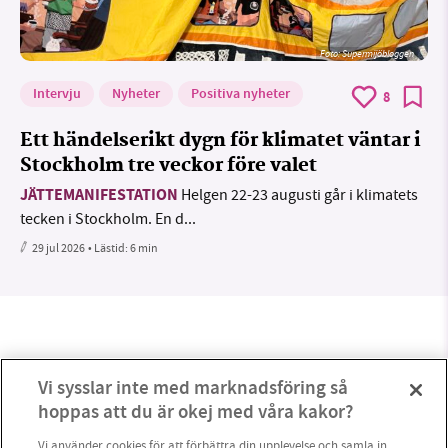
Foto: Supermijöbloggen
Intervju
Nyheter
Positiva nyheter
8
Ett händelserikt dygn för klimatet väntar i
Stockholm tre veckor före valet
JÄTTEMANIFESTATION
Helgen 22-23 augusti går i klimatets
tecken i Stockholm. En d...
29 jul 2026
• Lästid:
6 min
Vi sysslar inte med marknadsföring så
hoppas att du är okej med våra kakor?
Vi använder cookies för att förbättra din upplevelse och samla in