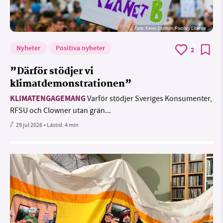
Foto:
Kevin Snyman/Pixabay Licence
Nyheter
Positiva nyheter
2
”Därför stödjer vi
klimatdemonstrationen”
KLIMATENGAGEMANG
Varför stödjer Sveriges Konsumenter,
RFSU och Clowner utan grän...
29 jul 2026
• Lästid:
4 min