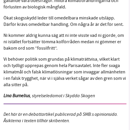
gällande våra ödesfrågor: mildra klimatförändringarna och
förlusten av biologisk mångfald.
Ökat skogsskydd leder till omedelbara minskade utsläpp.
Därför krävs omedelbar handling. Om några år är det för sent.
Ni kommer aldrig kunna säg att ni inte visste vad ni gjorde, om
ni istället fortsätter tömma kolförråden medan ni gömmer er
bakom ord som “fossilfritt”.
Vi behöver politik som grundas på klimaträttvisa, vilket klart
och tydligt upprepas genom hela Parisavtalet. Inte fler svaga
klimatmål och falsk klimatlösningar som invaggar allmänheten
i en falsk trygghet, när vi i själva verket sågar av den gren som vi
alla sitter på.
Lina Burnelius
, styrelseledamot i Skydda Skogen
Det här är en debattartikel publicerad på SMB:s opinionsida.
Åsikterna i texten tillhör skribenten.