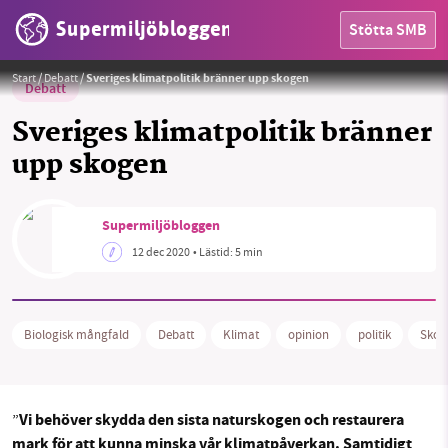
Supermiljöbloggen
Stötta SMB
Hyggesbruk – tjänar mammon.
Foto:
Greenpeace Sverige
Start
/
Debatt
/
Sveriges klimatpolitik bränner upp skogen
Debatt
Sveriges klimatpolitik bränner
upp skogen
Supermiljöbloggen
HEM
12 dec 2020
• Lästid:
5 min
OMRÅDEN
MILJÖFAKTA
Biologisk mångfald
Debatt
Klimat
opinion
politik
Skog
OM OSS
Vi behöver skydda den sista naturskogen och restaurera
”
mark för att kunna minska vår klimatpåverkan. Samtidigt