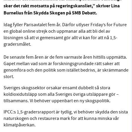
Sök
Sparade inlägg
Tipsa oss
sker det rakt motsatta på regeringskansliet,” skriver Lina
Burnelius från Skydda Skogen på SMB Debatt.
Facebook
Instagram
BlueSky
SMB kämpar för en hållbar framtid. Sedan
Idag fyller Parisavtalet fem år. Därför utlyser Friday’s for Future
starten 2010 har vår ideella redaktion drivit
en global online strejk och uppmanar alla att bli del av
Threads
LinkedIn
lösningen så att vi gemensamt gör allt vi kan för att nå 1,5-
miljödebatten framåt genom
gradersmålet.
nyhetsbevakning och granskningar. Nu vill vi
utveckla vårt arbete – och vi hoppas att du
De senaste fem åren är de fem varmaste åren hittills uppmätta.
vill hjälpa oss.
Gapet mellan vad som är forskningsgrundade rätt saker att
genomföra och den politik som istället bedrivs, är skrämmande
Stötta vårt arbete genom att swisha en slant till
stort.
Sveriges skogssektor orsakar ensamt dubbelt så stora
1231368703
koldioxidutsläpp som alla Sveriges övriga utsläppare gör –
tillsammans. Vi behöver uppenbart en ny skogspolitik.
Läs vad vi vill göra
IPCC:s 1,5-gradersrapport är tydlig, vi behöver skydda den sista
naturskogen och restaurera mark för att kunna minska vår
klimatpåverkan.