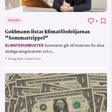
Foto: Sweco
Krönika
3
Goldmann listar klimatfördröjarnas
”Sommartrippel”
KLIMATKRUMBUKTER
Sommaren går till historien för dina
dödliga skogsbränder och e...
08 aug 2026
• Lästid:
6 min