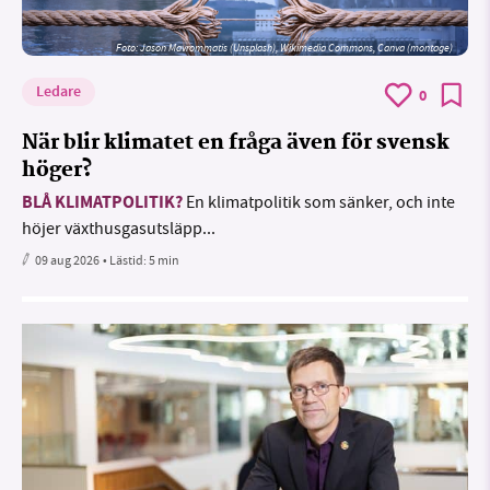
Foto: Jason Mavrommatis (Unsplash), Wikimedia Commons, Canva (montage)
Ledare
0
När blir klimatet en fråga även för svensk
höger?
BLÅ KLIMATPOLITIK?
En klimatpolitik som sänker, och inte
höjer växthusgasutsläpp...
09 aug 2026
• Lästid:
5 min