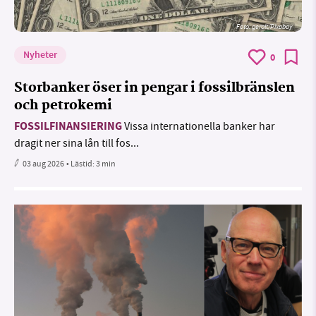
Foto:
geralt/Pixabay
Nyheter
0
Storbanker öser in pengar i fossilbränslen
och petrokemi
FOSSILFINANSIERING
Vissa internationella banker har
dragit ner sina lån till fos...
03 aug 2026
• Lästid:
3 min