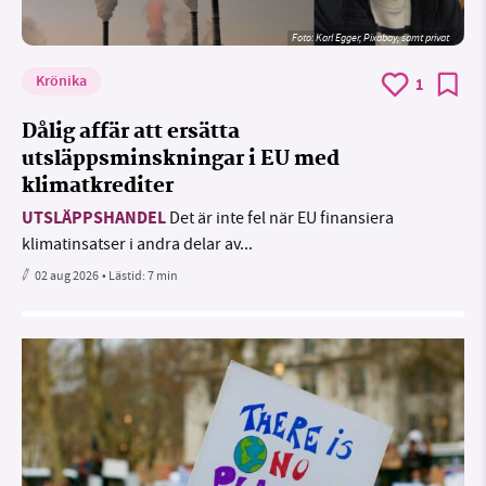
Foto:
Karl Egger, Pixabay, samt privat
Krönika
1
Dålig affär att ersätta
utsläppsminskningar i EU med
klimatkrediter
UTSLÄPPSHANDEL
Det är inte fel när EU finansiera
klimatinsatser i andra delar av...
02 aug 2026
• Lästid:
7 min