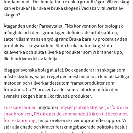
fundamentalt. Det innefattar tre enkla grundfrågor: Vilken skog
kan vi bruka? Hur ska vi bruka skogen? Vad ska vi tillverka av
skogen?
Åtaganden under Parisavtalet, FN:s konvention för biologisk
mångfald och den i grundlagen definierade urfolksrätten,
sätter tillsammans en tydlig ram: Bruka bara 70 procent av den
produktiva skogsmarken. Sluta bruka naturskog, sluta
kalavverka och sluta tillverka produkter som vi bränner upp,
likt biodrivmedel av tallolja.
Idag gör svenska bolag alla fel. De expanderar in i skogar som
måste skyddas, väljer i regel den mest miljö- och klimatskadliga
metoden och tillverkar dessutom främst produkter som
förbränns. Ca 77 procent av det som vi plockar ut från den
svenska skogen blir till kortlivade produkter.
Forskare larmar
, ungdomar
utlyser globala strejker
,
urfolk drar
i nödbromsen
,
FN utropar de kommande 10 åren till decenniet
för restaurering
, miljörörelsen skriver uppror efter uppror. Vi
står alla enade och kräver forskningsbaserade politiska beslut