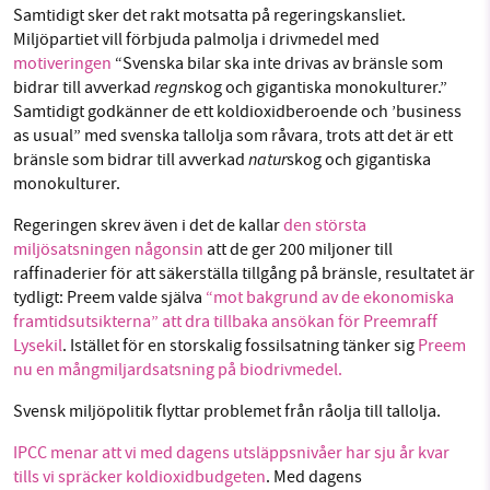
Samtidigt sker det rakt motsatta på regeringskansliet.
Miljöpartiet vill förbjuda palmolja i drivmedel med
motiveringen
“Svenska bilar ska inte drivas av bränsle som
regn
bidrar till avverkad
skog och gigantiska monokulturer.”
Samtidigt godkänner de ett koldioxidberoende och ’business
as usual” med svenska tallolja som råvara, trots att det är ett
natur
bränsle som bidrar till avverkad
skog och gigantiska
monokulturer.
Regeringen skrev även i det de kallar
den största
miljösatsningen någonsin
att de ger 200 miljoner till
raffinaderier för att säkerställa tillgång på bränsle, resultatet är
tydligt: Preem valde själva
“mot bakgrund av de ekonomiska
framtidsutsikterna” att dra tillbaka ansökan för Preemraff
Lysekil
. Istället för en storskalig fossilsatning tänker sig
Preem
nu en mångmiljardsatsning på biodrivmedel.
Svensk miljöpolitik flyttar problemet från råolja till tallolja.
IPCC menar att vi med dagens utsläppsnivåer har sju år kvar
tills vi spräcker koldioxidbudgeten
. Med dagens