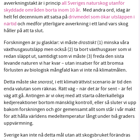
avverkningstakt är i princip
all Sveriges naturskog utanför
skyddade områden borta inom 10 år.
Med andra ord, idag är
helt fel decennium att satsa på
drivmedel som ökar utsläppen i
närtid
och medför ytterligare avverkning i ett land vars skog
håller på att ta slut.
drastiskt
Forskningen är ju glasklar: vi måste
(1) minska våra
växthusgasutsläpp men också (2) ta bort växthusgaser som vi
redan släppt ut, samtidigt som vi måste (3) freda den sista
levande naturen vi har kvar – utan insatser för att bromsa
förlusten av biologisk mångfald kan vi inte nå klimatmålen.
snarast,
Detta måste ske
i ett klimaträttvist scenario är tid den
.
enda valutan som räknas
Rätt väg – när det är för sent – är fel
väg att gå. Antingen är vi okej med att starta oåterkalleliga
kedjereaktioner bortom mänsklig kontroll, eller så sluter vi upp
bakom forskningen och gör gemensamt allt som står i vår makt
för att hålla världens medeltemperatur långt under två graders
uppvärmning.
Sverige kan inte nå detta mål utan att skogsbruket förändras