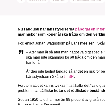
Nu i augusti har länsstyrelserna
påbörjat en inf
människor som köper ål ska fråga om den verkligen
För, enligt Johan Wagnström på Länsstyrelsen i Skåne,
– Äter man ål så äter man något väldigt speciellt
ska man inte skämmas för att fråga om den man
har för ål.
Är den inte lagligt fångad så är det en risk för
Länsstyrelsen i Skåne
till SR
.
Förutom att det känns tveksamt att kalla det ”väldigt spe
problem –
allt ålfiske hotar det rödlistade bestånd
Sedan 1950-talet har mer än 99 procent av glasålsbe
Europas kuster försvunnit.