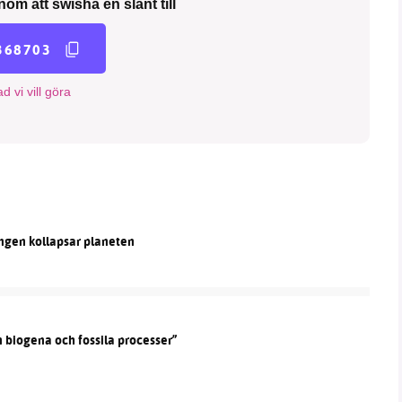
nom att swisha en slant till
368703
d vi vill göra
ningen kollapsar planeten
n biogena och fossila processer”