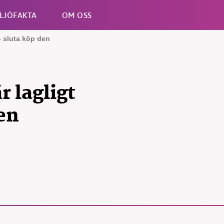
LJÖFAKTA
OM OSS
– sluta köp den
Esc
r lagligt
den
kämpar för en hållbar framtid. Sedan starten 2010 ha
ideella redaktion drivit miljödebatten framåt genom
etsbevakning och granskningar. Nu vill vi utveckla 
arbete – och vi hoppas att du vill hjälpa oss.
Stötta vårt arbete genom att swisha en slant till