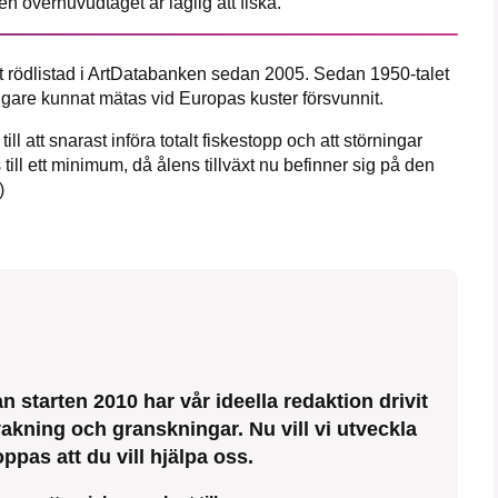
en överhuvudtaget är laglig att fiska.
it rödlistad i ArtDatabanken sedan 2005. Sedan 1950-talet
igare kunnat mätas vid Europas kuster försvunnit.
ll att snarast införa totalt fiskestopp och att störningar
ll ett minimum, då ålens tillväxt nu befinner sig på den
)
 starten 2010 har vår ideella redaktion drivit
kning och granskningar. Nu vill vi utveckla
ppas att du vill hjälpa oss.