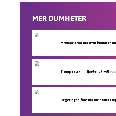
MER DUMHETER
Moderaterna har fixat klimatkrise
Trump satsar miljarder på kolindu
Regeringen föreslår lättnader i l