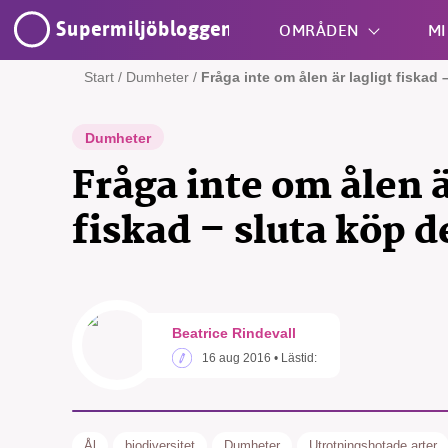
Supermiljöbloggen
OMRÅDEN
MI
Start
/
Dumheter
/
Fråga inte om ålen är lagligt fiskad 
Shift + S
Dumheter
Fråga inte om ålen ä
fiskad – sluta köp 
SMB 
Beatrice Rindevall
nyh
16 aug 2016
• Lästid:
Ål
biodiversitet
Dumheter
Utrotningshotade arter