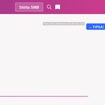
Stötta SMB
Foto:
Ron Offermans (CC BY-SA 3.0)
←
TIPSA!
r vår
vårt