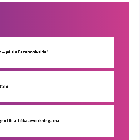
n – på sin Facebook-sida!
strin
agen för att öka avverkningarna