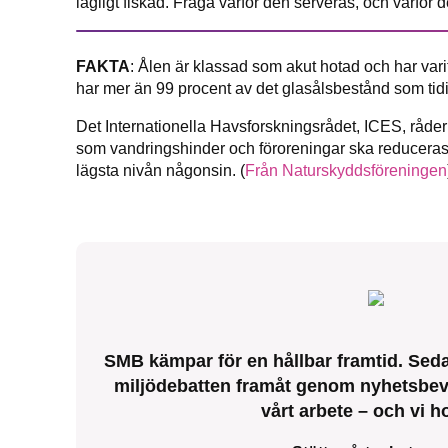
lagligt fiskad. Fråga varför den serveras, och varför d
FAKTA
: Ålen är klassad som akut hotad och har var
har mer än 99 procent av det glasålsbestånd som tid
Det Internationella Havsforskningsrådet, ICES, råder ti
som vandringshinder och föroreningar ska reduceras ti
lägsta nivån någonsin. (
Från Naturskyddsföreningen
SMB kämpar för en hållbar framtid. Sedan
miljödebatten framåt genom nyhetsbeva
vårt arbete – och vi ho