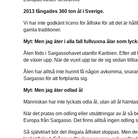
2013 fångades 360 ton ål i Sverige.
Vi har inte godkänt licens för ålfiske för att det är hål
gamla traditioner.
Myt: Men jag äter i alla fall fullvuxna ålar som lyck
Ålen föds i Sargassohavet utanför Karibien. Efter att
de växer upp. När de vuxit upp tar de sig sedan tillba
Ålen har alltså inte hunnit få någon avkomma, snarare f
Sargasso för att fortplanta sig.
Myt: Men jag äter odlad ål
Människan har inte lyckats odla ål, utan all ål hämtas
När det pratas om odling eller utsättningar av ål så b
Europa från Sargasso. Det finns alltså ingen odling 
Så självklart bör det illegala ålfisket stoppas. Men d