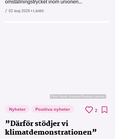
omställningstrycket inom unionen...
02 aug 2026
• Lästid:
Foto:
Kevin Snyman/Pixabay Licence
Nyheter
Positiva nyheter
2
”Därför stödjer vi
klimatdemonstrationen”