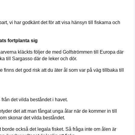
lbart, vi har godkänt det för att visa hänsyn till fiskarna och
ats fortplanta sig
 larverna kläckts följer de med Golfströmmen till Europa där
ka till Sargasso där de leker och dör.
inns det god risk att du äter ål som var på väg tillbaka till
 från det vilda beståndet i havet.
etyder det att man fångat unga ålar när de kommer in till
som skonar det vilda beståndet.
et borde också det legala fisket. Så fråga inte om ålen är