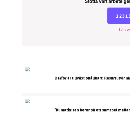
Stötta vårt arbete ge
1231
Läs va
Därför är tillväxt ohållbart: Resursutvin
”Klimatkrisen beror på ett samspel mella