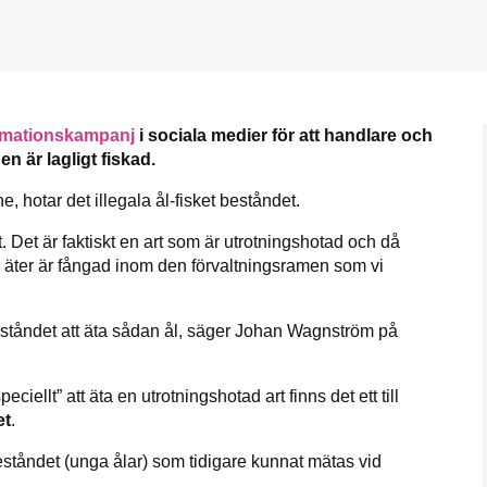
1231368703
Läs vad vi vill göra
ormationskampanj
i sociala medier för att handlare och
 är lagligt fiskad.
 hotar det illegala ål-fisket beståndet.
. Det är faktiskt en art som är utrotningshotad och då
 äter är fångad inom den förvaltningsramen som vi
 beståndet att äta sådan ål, säger Johan Wagnström på
ciellt” att äta en utrotningshotad art finns det ett till
et
.
ståndet (unga ålar) som tidigare kunnat mätas vid