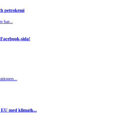
och petrokemi
n har...
 Facebook-sida!
ationen...
i EU med klimatk...