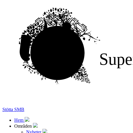
Supe
Stötta SMB
Hem
Områden
Nyheter