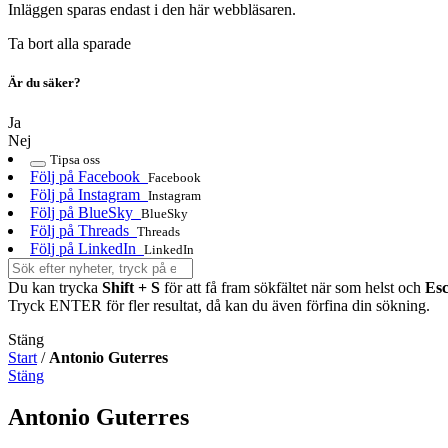
Inläggen sparas endast i den här webbläsaren.
Ta bort alla sparade
Är du säker?
Ja
Nej
Tipsa oss
Följ på Facebook
Facebook
Följ på Instagram
Instagram
Följ på BlueSky
BlueSky
Följ på Threads
Threads
Följ på LinkedIn
LinkedIn
Du kan trycka
Shift + S
för att få fram sökfältet när som helst och
Es
Tryck ENTER för fler resultat, då kan du även förfina din sökning.
Stäng
Start
/
Antonio Guterres
Stäng
Antonio Guterres