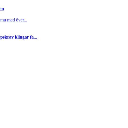
gen
emu med över...
skrav klingar fa...