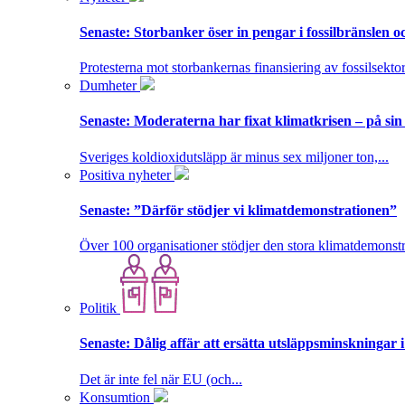
Senaste:
Storbanker öser in pengar i fossilbränslen 
Protesterna mot storbankernas finansiering av fossilsektor
Dumheter
Senaste:
Moderaterna har fixat klimatkrisen – på sin
Sveriges koldioxidutsläpp är minus sex miljoner ton,...
Positiva nyheter
Senaste:
”Därför stödjer vi klimatdemonstrationen”
Över 100 organisationer stödjer den stora klimatdemonstr
Politik
Senaste:
Dålig affär att ersätta utsläppsminskningar 
Det är inte fel när EU (och...
Konsumtion