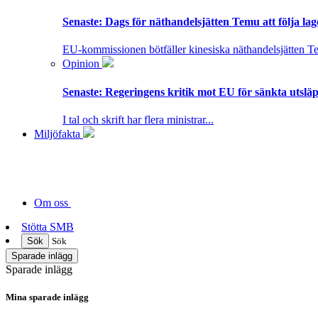
Senaste:
Dags för näthandelsjätten Temu att följa la
EU-kommissionen bötfäller kinesiska näthandelsjätten T
Opinion
Senaste:
Regeringens kritik mot EU för sänkta utsläpp
I tal och skrift har flera ministrar...
Miljöfakta
Om oss
Stötta SMB
Sök
Sök
Sparade inlägg
Sparade inlägg
Mina sparade inlägg