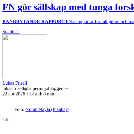
FN gör sällskap med tunga forsk
BANBRYTANDE RAPPORT
FN:s rapportör för fattigdom och män
Snabbläs
Lukas Frisell
lukas.frisell@supermiljobloggen.se
22 apr 2026
• Lästid:
8 min
Foto:
Noralí Nayla (Pixabay)
Gilla