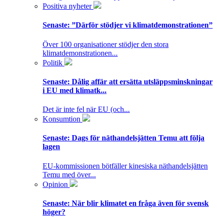
Positiva nyheter
Senaste:
”Därför stödjer vi klimatdemonstrationen”
Över 100 organisationer stödjer den stora
klimatdemonstrationen...
Politik
Senaste:
Dålig affär att ersätta utsläppsminskningar
i EU med klimatk...
Det är inte fel när EU (och...
Konsumtion
Senaste:
Dags för näthandelsjätten Temu att följa
lagen
EU-kommissionen bötfäller kinesiska näthandelsjätten
Temu med över...
Opinion
Senaste:
När blir klimatet en fråga även för svensk
höger?