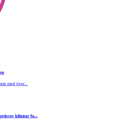
gen
emu med över...
skrav klingar fa...