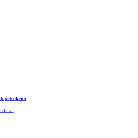
och petrokemi
n har...