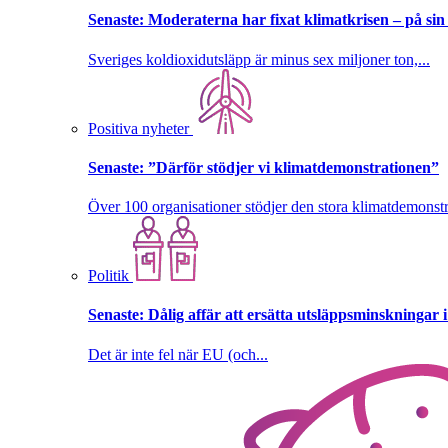
Senaste:
Moderaterna har fixat klimatkrisen – på sin
Sveriges koldioxidutsläpp är minus sex miljoner ton,...
Positiva nyheter
Senaste:
”Därför stödjer vi klimatdemonstrationen”
Över 100 organisationer stödjer den stora klimatdemonstr
Politik
Senaste:
Dålig affär att ersätta utsläppsminskningar 
Det är inte fel när EU (och...