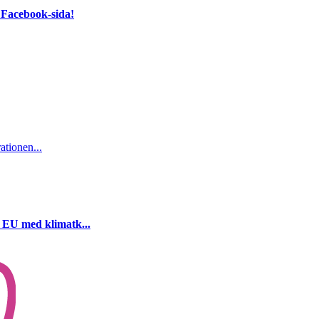
 Facebook-sida!
ationen...
i EU med klimatk...