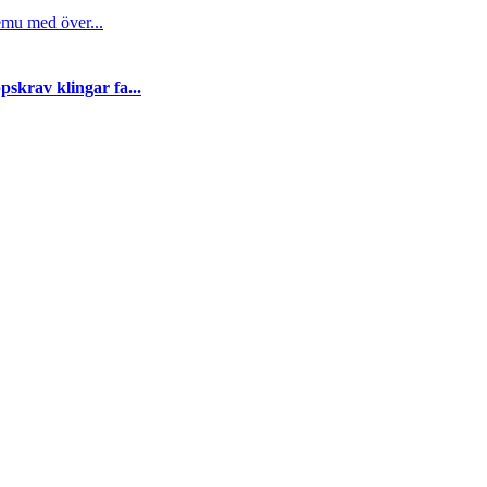
emu med över...
skrav klingar fa...