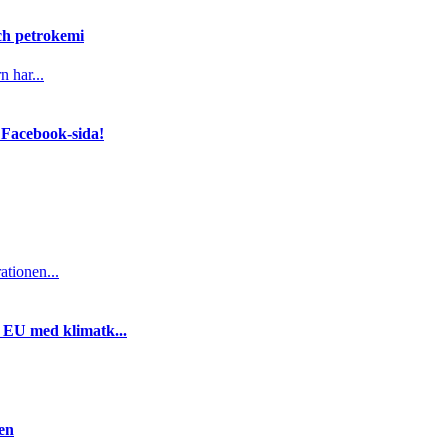
och petrokemi
n har...
 Facebook-sida!
ationen...
i EU med klimatk...
gen