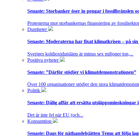
Senaste:
Storbanker öser in pengar i fossilbränslen 
Protesterna mot storbankernas finansiering av fossilsektor
Dumheter
Senaste:
Moderaterna har fixat klimatkrisen – på sin
Sveriges koldioxidutsläpp är minus sex miljoner ton,...
Positiva nyheter
Senaste:
”Därför stödjer vi klimatdemonstrationen”
Över 100 organisationer stödjer den stora klimatdemonstr
Politik
Senaste:
Dålig affär att ersätta utsläppsminskningar 
Det är inte fel när EU (och...
Konsumtion
Senaste:
Dags för näthandelsjätten Temu att följa la