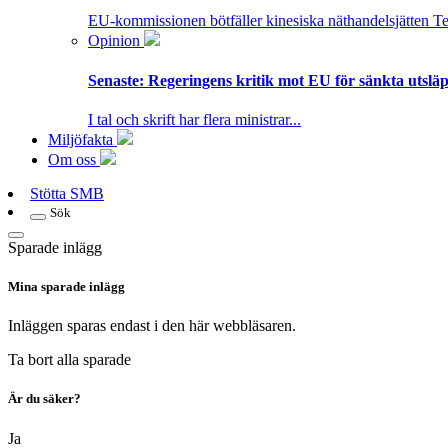
EU-kommissionen bötfäller kinesiska näthandelsjätten T
Opinion
Senaste:
Regeringens kritik mot EU för sänkta utsläpp
I tal och skrift har flera ministrar...
Miljöfakta
Om oss
Stötta SMB
Sök
Sparade inlägg
Mina sparade inlägg
Inläggen sparas endast i den här webbläsaren.
Ta bort alla sparade
Är du säker?
Ja