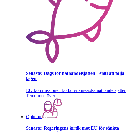
Senaste:
Dags för näthandelsjätten Temu att följa
lagen
EU-kommissionen bötfäller kinesiska näthandelsjätten
Temu med över...
Opinion
Senaste:
Regeringens kritik mot EU för sänkta