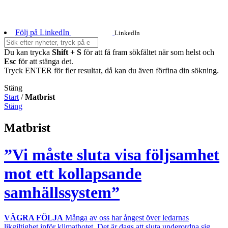
Följ på LinkedIn
LinkedIn
Du kan trycka
Shift + S
för att få fram sökfältet när som helst och
Esc
för att stänga det.
Tryck ENTER för fler resultat, då kan du även förfina din sökning.
Stäng
Start
/
Matbrist
Stäng
Matbrist
”Vi måste sluta visa följsamhet
mot ett kollapsande
samhällssystem”
VÄGRA FÖLJA
Många av oss har ångest över ledarnas
likgiltighet inför klimathotet. Det är dags att sluta underordna sig,