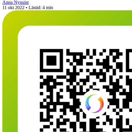
Anna Nyquist
11 okt 2022
• Lästid:
4 min