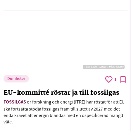
Foto:
Евгения Кец från Pixabay
Dumheter
1
EU-kommitté röstar ja till fossilgas
FOSSILGAS
or forskning och energi (ITRE) har röstat för att EU
ska fortsätta stödja fossilgas fram till slutet av 2027 med det
enda kravet att energin blandas med en ospecificerad mängd
väte.