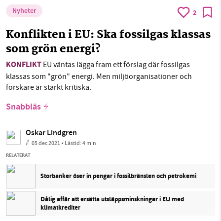
Nyheter
2
Konflikten i EU: Ska fossilgas klassas
som grön energi?
KONFLIKT
EU väntas lägga fram ett förslag där fossilgas
klassas som "grön" energi. Men miljöorganisationer och
forskare är starkt kritiska.
Snabbläs
Oskar Lindgren
05 dec 2021
• Lästid:
4 min
RELATERAT
Storbanker öser in pengar i fossilbränslen och petrokemi
Dålig affär att ersätta utsläppsminskningar i EU med
klimatkrediter