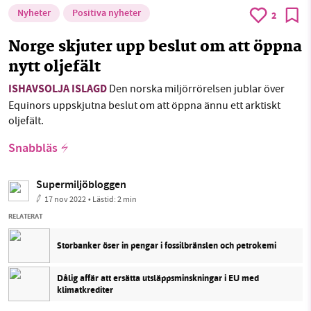
Nyheter
Positiva nyheter
2
Norge skjuter upp beslut om att öppna
nytt oljefält
ISHAVSOLJA ISLAGD
Den norska miljörrörelsen jublar över
Equinors uppskjutna beslut om att öppna ännu ett arktiskt
oljefält.
Snabbläs
Supermiljöbloggen
17 nov 2022
• Lästid:
2 min
RELATERAT
Storbanker öser in pengar i fossilbränslen och petrokemi
Dålig affär att ersätta utsläppsminskningar i EU med
klimatkrediter