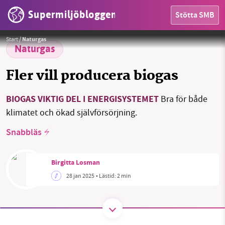
Supermiljöbloggen
Stötta SMB
Foto:
Naseem Buras/Unsplash
Start
/
Naturgas
Naturgas
Fler vill producera biogas
BIOGAS VIKTIG DEL I ENERGISYSTEMET
Bra för både
klimatet och ökad självförsörjning.
HEM
Snabbläs
OMRÅDEN
Birgitta Losman
MILJÖFAKTA
28 jan 2025
• Lästid:
2 min
OM OSS