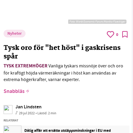
Foto:
World Economic Forum/Monika Flueckiger
Nyheter
0
Tysk oro för "het höst" i gaskrisens
spår
TYSK EXTREMHÖGER
Vanliga tyskars missnöje över och oro
för kraftigt höjda värmeräkningar i höst kan användas av
extrema högerkrafter, varnar experter.
Snabbläs
Jan Lindsten
29 jul 2022
• Lästid:
2 min
RELATERAT
Dålig affär att ersätta utsläppsminskningar i EU med