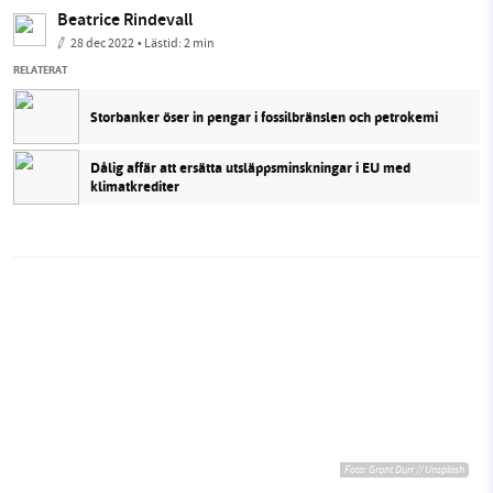
Beatrice Rindevall
28 dec 2022
• Lästid:
2 min
RELATERAT
Storbanker öser in pengar i fossilbränslen och petrokemi
Dålig affär att ersätta utsläppsminskningar i EU med
klimatkrediter
Foto:
Grant Durr // Unsplash