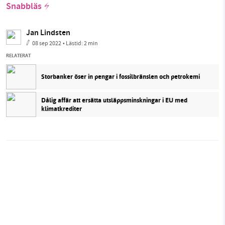
Snabbläs
Jan Lindsten
08 sep 2022
• Lästid:
2 min
RELATERAT
Storbanker öser in pengar i fossilbränslen och petrokemi
Dålig affär att ersätta utsläppsminskningar i EU med
klimatkrediter