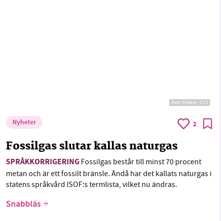
Sök
Sparade inlägg
Tipsa oss
Facebook
Instagram
BlueSky
SMB kämpar för en hållbar framtid. Sedan
starten 2010 har vår ideella redaktion drivit
Threads
LinkedIn
miljödebatten framåt genom
nyhetsbevakning och granskningar. Nu vill vi
utveckla vårt arbete – och vi hoppas att du
vill hjälpa oss.
Foto:
PxHere / CC0
Stötta vårt arbete genom att swisha en slant till
Nyheter
2
Fossilgas slutar kallas naturgas
1231368703
SPRÅKKORRIGERING
Fossilgas består till minst 70 procent
Läs vad vi vill göra
metan och är ett fossilt bränsle. Ändå har det kallats naturgas i
statens språkvård ISOF:s termlista, vilket nu ändras.
Snabbläs