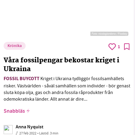
Foto:
nicolagiordano / Pixabay
Krönika
1
Våra fossilpengar bekostar kriget i
Ukraina
FOSSIL BUYCOTT
Kriget i Ukraina tydliggör fossilsamhällets
risker. Västvärlden - såväl samhällen som individer - bör genast
sluta köpa olja, gas och andra fossila råprodukter från
odemokratiska länder. Allt annat är dire...
Snabbläs
Anna Nyquist
27 feb 2022
• Lästid:
3 min