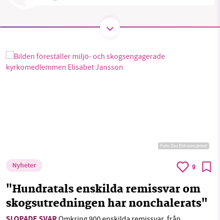
Facebook
Instagram
BlueSky
Threads
LinkedIn
SMB kämpar för en hållbar framtid. Sedan
starten 2010 har vår ideella redaktion drivit
miljödebatten framåt genom
nyhetsbevakning och granskningar. Nu vill vi
utveckla vårt arbete – och vi hoppas att du
vill hjälpa oss.
Stötta vårt arbete genom att swisha en slant till
1231368703
Foto: Eva Eriksson/privat
Nyheter
9
Läs vad vi vill göra
"Hundratals enskilda remissvar om
skogsutredningen har nonchalerats"
SLOPADE SVAR
Omkring 900 enskilda remissvar, från