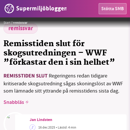
Supermiljöbloggen
Stötta SMB
Dags för omtänk om skogsbruket i Svenska kyrkan? Nu avgörs saken.
Foto: SMB
Start
/
remissvar
remissvar
Remisstiden slut för
skogsutredningen – WWF
HEM
”förkastar den i sin helhet”
OMRÅDEN
REMISSTIDEN SLUT
Regeringens redan tidigare
MILJÖFAKTA
kritiserade skogsutredning sågas skoningslöst av WWF
som lämnade sitt yttrande på remisstidens sista dag.
OM OSS
Snabbläs
Sök
Sparade inlägg
Tipsa oss
Jan Lindsten
16 dec 2025
• Lästid:
4 min