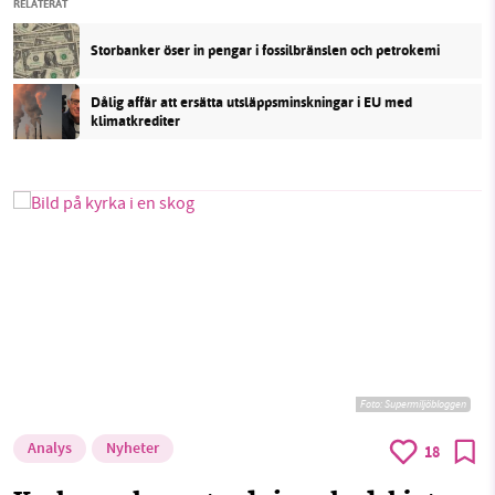
RELATERAT
Storbanker öser in pengar i fossilbränslen och petrokemi
Dålig affär att ersätta utsläppsminskningar i EU med
klimatkrediter
Foto: Supermiljöbloggen
Analys
Nyheter
18