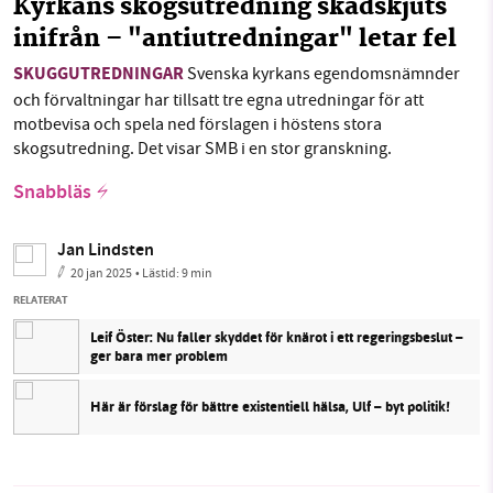
Kyrkans skogsutredning skadskjuts
inifrån – "antiutredningar" letar fel
SKUGGUTREDNINGAR
Svenska kyrkans egendomsnämnder
och förvaltningar har tillsatt tre egna utredningar för att
motbevisa och spela ned förslagen i höstens stora
skogsutredning. Det visar SMB i en stor granskning.
Snabbläs
Jan Lindsten
20 jan 2025
• Lästid:
9 min
RELATERAT
Leif Öster: Nu faller skyddet för knärot i ett regeringsbeslut –
ger bara mer problem
Här är förslag för bättre existentiell hälsa, Ulf – byt politik!