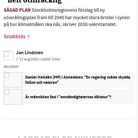
"helt otillräcklig"
SÅGAD PLAN
Stockholmsregionens förslag till ny
utvecklingsplan fram till 2040 har mycket stora brister i synen
på hur klimatmålen ska nås, skriver 2030-sekretariatet.
Snabbläs
Jan Lindsten
11 aug 2024
• Lästid:
3 min
RELATERAT
Daniel Helldén (MP) i Almedalen: ”En regering måste skydda
folket och naturen”
Är människan fast i ”omständigheternas diktatur”?