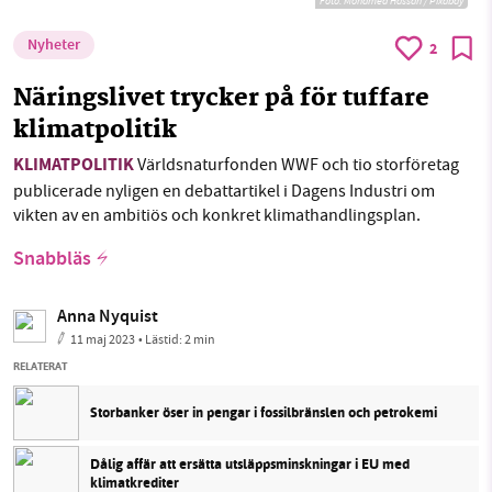
Foto:
Mohamed Hassan / Pixabay
Nyheter
2
Näringslivet trycker på för tuffare
klimatpolitik
KLIMATPOLITIK
Världsnaturfonden WWF och tio storföretag
publicerade nyligen en debattartikel i Dagens Industri om
vikten av en ambitiös och konkret klimathandlingsplan.
Snabbläs
Anna Nyquist
11 maj 2023
• Lästid:
2 min
RELATERAT
Storbanker öser in pengar i fossilbränslen och petrokemi
Dålig affär att ersätta utsläppsminskningar i EU med
klimatkrediter