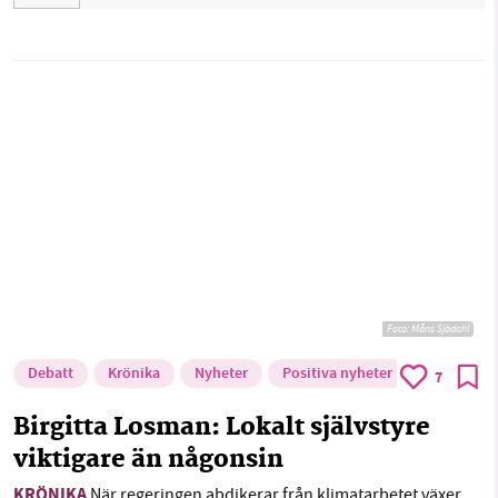
Foto:
Måns Sjödahl
Debatt
Krönika
Nyheter
Positiva nyheter
7
Birgitta Losman: Lokalt självstyre
viktigare än någonsin
KRÖNIKA
När regeringen abdikerar från klimatarbetet växer