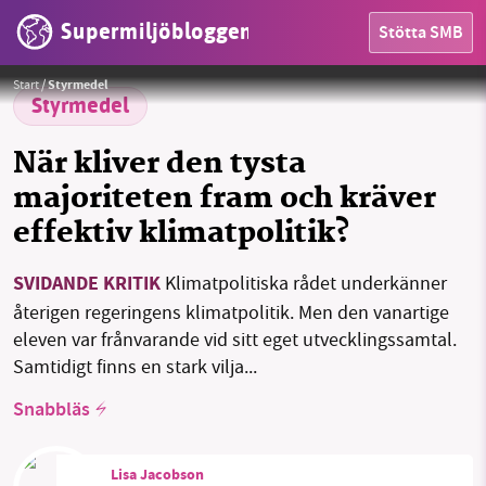
Supermiljöbloggen
Stötta SMB
Klimatpolitiska rådets rapport presenteras av vice ordförande Olof Johansson Stenman.
Foto: Lisa Jacobson
Start
/
Styrmedel
Styrmedel
När kliver den tysta
majoriteten fram och kräver
effektiv klimatpolitik?
HEM
SMB kämpar för en hållbar framtid. Sedan
SVIDANDE KRITIK
Klimatpolitiska rådet underkänner
starten 2010 har vår ideella redaktion drivit
OMRÅDEN
återigen regeringens klimatpolitik. Men den vanartige
miljödebatten framåt genom
eleven var frånvarande vid sitt eget utvecklingssamtal.
nyhetsbevakning och granskningar. Nu vill vi
MILJÖFAKTA
Samtidigt finns en stark vilja...
utveckla vårt arbete – och vi hoppas att du
vill hjälpa oss.
Snabbläs
OM OSS
Stötta vårt arbete genom att swisha en slant till
Lisa Jacobson