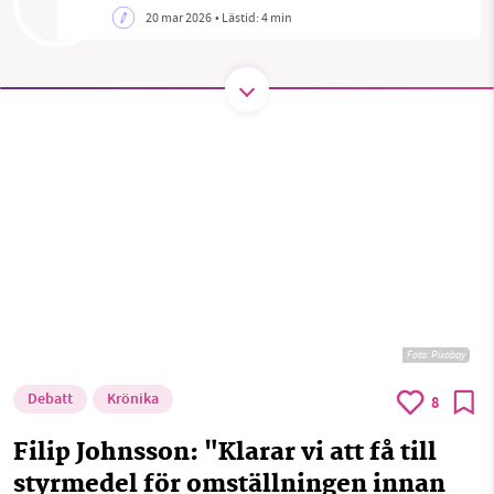
1231368703
Sök
Sparade inlägg
Tipsa oss
20 mar 2026
• Lästid:
4 min
Läs vad vi vill göra
Facebook
Instagram
BlueSky
Threads
LinkedIn
Foto:
Pixabay
Debatt
Krönika
8
Filip Johnsson: "Klarar vi att få till
styrmedel för omställningen innan