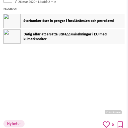
26 mar 2020
• Lästid:
2 min
RELATERAT
Storbanker öser in pengar i fossilbränslen och petrokemi
Dålig affär att ersätta utsläppsminskningar i EU med
klimatkrediter
Foto:
Pxhere
Nyheter
0