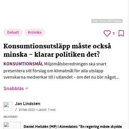
Foto:
Tumisu från Pixabay
Debatt
Krönika
7
Konsumtionsutsläpp måste också
minska - klarar politiken det?
KONSUMTIONSMÅL
Miljömålsberedningen ska snart
presentera sitt förslag om klimatmål för alla utsläpp
svenskarna medverkar till i utlandet – om det nu blir något...
Snabbläs
Jan Lindsten
15 feb 2022
• Lästid:
7 min
RELATERAT
Daniel Helldén (MP) i Almedalen: ”En regering måste skydda