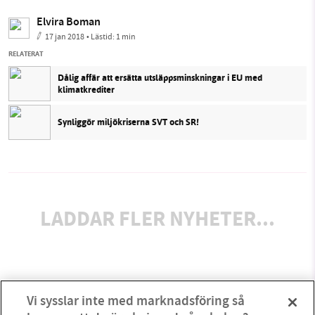
Elvira Boman
17 jan 2018
• Lästid:
1 min
RELATERAT
Dålig affär att ersätta utsläppsminskningar i EU med
klimatkrediter
Synliggör miljökriserna SVT och SR!
LADDAR FLER NYHETER...
Vi sysslar inte med marknadsföring så