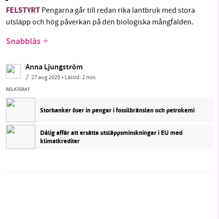
FELSTYRT
Pengarna går till redan rika lantbruk med stora
utsläpp och hög påverkan på den biologiska mångfalden.
Snabbläs
Anna Ljungström
27 aug 2020
• Lästid:
2 min
RELATERAT
Storbanker öser in pengar i fossilbränslen och petrokemi
Dålig affär att ersätta utsläppsminskningar i EU med
klimatkrediter