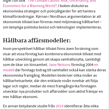
logik i sin bok ”
The Climate Casino: Risk, Uncertainty, and
Economics for a Warming World
”. I boken diskuteras
ekonomiska strategier och policyåtgärder för att hantera
klimatförändringar. Kärnan i Nordhaus argumen
ta
tion är att
ekonomisk tillväxt kan förenas med miljömässig hållbarhet –
om lämpliga politiska beslut och teknologier implementeras.
Hållbara affärsmodeller:
Inom perspektivet hållbar tillväxt finns även forskning som
visar att vissa företag kan kombinera ekonomisk tillväxt med
hållbar utveckling genom att skapa samhällsnytta, samtidigt
som de ökar sin lönsamhet.
Jane Nelsons
föreslog 2004
en
modell
där företags bidrag till samhället också kan stärka deras
ekonomiska framgång. Modellen beskriver olika nivåer av
hållbarhetsarbete, där den enklaste nivån innebär att följa
lagar och regler, medan de mest framgångsrika företagen
utvecklar nya produkter och affärsidéer som aktivt främjar en
mer hållbar ekonomi.
En annan betydande studie från
2014
identifierar åtta olika