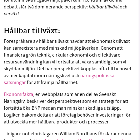
för att minska negativ miljöpåverkan. I centrum av denna
hållbar tillväxt
debatt står två dominerande perspektiv:
och
nerväxt
.
Hållbar tillväxt:
Förespråkare av hållbar tillväxt hävdar att ekonomisk tillväxt
kan samexistera med minskad miljöpåverkan. Genom att
finansiera grön teknik, cirkulär ekonomi och effektivare
resursanvändning kan vi fortsätta att växa samtidigt som vi
skyddar miljön. Det här perspektivet kopplas ofta till behovet
av mer kapital inom näringslivet och
näringspolitiska
satsningar
för att främja hållbarhet.
Ekonomifakta
, en
webbplats
som är en del av Svenskt
Näringsliv
, beskriver det perspektivet som en strategi för att
fortsätta öka BNP medan man minskar skadliga utsläpp.
Logiken bakom detta är att företag behöver investeringar för
att utveckla mer hållbara produkter och processer.
Tidigare nobelpristagaren William Nordhaus förklarar denna