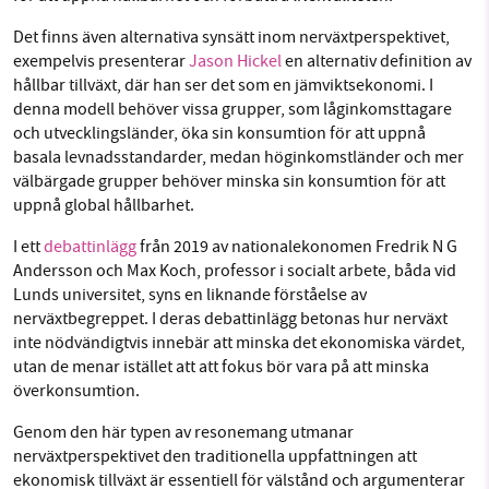
Det finns även alternativa synsätt inom nerväxtperspektivet,
exempelvis presenterar
Jason Hickel
en alternativ definition av
hållbar tillväxt, där han ser det som en jämviktsekonomi. I
denna modell behöver vissa grupper, som låginkomsttagare
och utvecklingsländer, öka sin konsumtion för att uppnå
basala levnadsstandarder, medan höginkomstländer och mer
välbärgade grupper behöver minska sin konsumtion för att
uppnå global hållbarhet.
I ett
debattinlägg
från 2019 av nationalekonomen Fredrik N G
Andersson och Max Koch, professor i socialt arbete, båda vid
Lunds universitet, syns en liknande förståelse av
nerväxtbegreppet. I deras debattinlägg betonas hur nerväxt
inte nödvändigtvis innebär att minska det ekonomiska värdet,
utan de menar istället att att fokus bör vara på att minska
överkonsumtion.
Genom den här typen av resonemang utmanar
nerväxtperspektivet den traditionella uppfattningen att
ekonomisk tillväxt är essentiell för välstånd och argumenterar