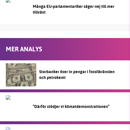
Många EU-parlamentariker säger nej till mer
tillväxt
MER ANALYS
Storbanker öser in pengar i fossilbränslen
och petrokemi
”Därför stödjer vi klimatdemonstrationen”