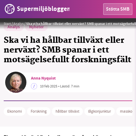
Supermiljöbloggen
Stötta SMB
Foto:
Pixabay
Start
/
Analys
/
Ska vi ha hållbar tillväxt eller nerväxt? SMB spanar i ett motsägelseful
Analys
Nyheter
Ska vi ha hållbar tillväxt eller
nerväxt? SMB spanar i ett
motsägelsefullt forskningsfält
Anna Nyquist
HEM
10 feb 2025
• Lästid:
7 min
OMRÅDEN
Ekonomi
Forskning
hållbar tillväxt
lågkonjunktur
masskons
MILJÖFAKTA
OM OSS