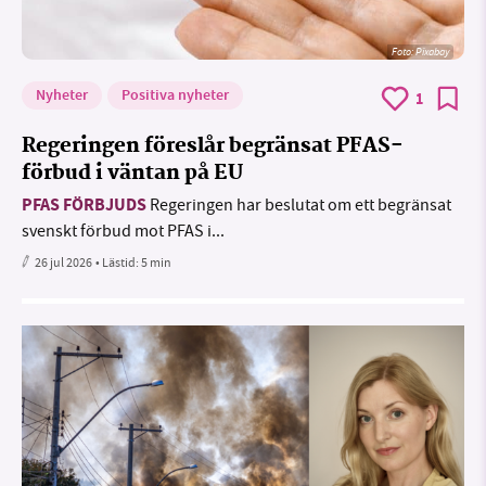
Foto:
Pixabay
Nyheter
Positiva nyheter
1
Regeringen föreslår begränsat PFAS-
förbud i väntan på EU
PFAS FÖRBJUDS
Regeringen har beslutat om ett begränsat
svenskt förbud mot PFAS i...
26 jul 2026
• Lästid:
5 min