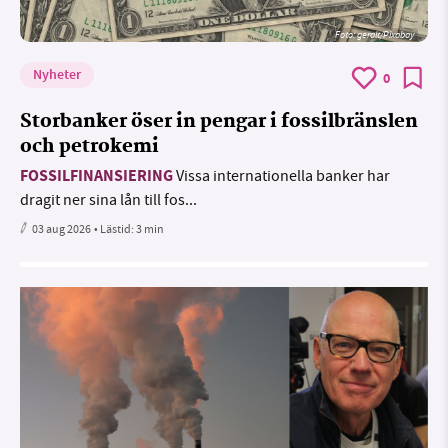
Foto:
geralt/Pixabay
Nyheter
0
Storbanker öser in pengar i fossilbränslen
och petrokemi
FOSSILFINANSIERING
Vissa internationella banker har
dragit ner sina lån till fos...
03 aug 2026
• Lästid:
3 min