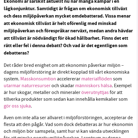
Ekonomi är särskilt aktuellt nu när många kämpar i en
lågkonjunktur. Samtidigt är frågan om ekonomisk tillväxt
och dess miljöpåverkan mycket
om
debatterad. Vissa menar
Sök
Sparade inlägg
Tipsa oss
att ekonomisk tillväxt är helt oförenlig med minskad
SMB kämpar för en hållbar framtid. Sedan
miljöpåverkan och förespråkar nerväxt, medan andra hävdar
starten 2010 har vår ideella redaktion drivit
Facebook
Instagram
BlueSky
att tillväxt är nödvändigt för ökad hållbarhet. Finns det ett
miljödebatten framåt genom
rätt eller fel i denna debatt? Och vad är det egentligen som
nyhetsbevakning och granskningar. Nu vill vi
Threads
LinkedIn
debatteras?
utveckla vårt arbete – och vi hoppas att du
vill hjälpa oss.
Det råder bred enighet om att ekonomin påverkar miljön –
dagens miljöförstöring är direkt kopplad till vårt ekonomiska
Stötta vårt arbete genom att swisha en slant till
system.
Masskonsumtion
accelererar
materialflöden
som
utarmar naturresurser
och skadar
människors hälsa
. Exempel
1231368703
är hur skogar, metaller och mineraler
överutnyttjas
för att
tillverka produkter som sedan kan innehålla kemikalier som
gör oss sjuka
.
Läs vad vi vill göra
Även om inte alla ser allvaret i miljöförstöringen, accepterar de
flesta att den pågår. Vad som dock debatteras är hur ekonomin
och miljön bör samspela, samt hur vi kan vända utvecklingen