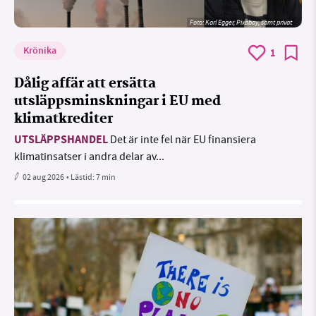
Foto:
Karl Egger, Pixabay, samt privat
Krönika
1
Dålig affär att ersätta
utsläppsminskningar i EU med
klimatkrediter
UTSLÄPPSHANDEL
Det är inte fel när EU finansiera
klimatinsatser i andra delar av...
02 aug 2026
• Lästid:
7 min