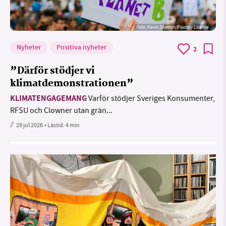
Foto:
Kevin Snyman/Pixabay Licence
Nyheter
Positiva nyheter
2
”Därför stödjer vi
klimatdemonstrationen”
KLIMATENGAGEMANG
Varför stödjer Sveriges Konsumenter,
RFSU och Clowner utan grän...
29 jul 2026
• Lästid:
4 min