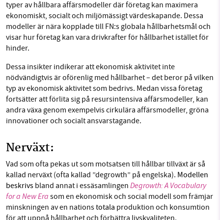
typer av hållbara affärsmodeller där företag kan maximera
ekonomiskt, socialt och miljömässigt värdeskapande. Dessa
modeller är nära kopplade till FN:s globala hållbarhetsmål och
visar hur företag kan vara drivkrafter för hållbarhet istället för
hinder.
Dessa insikter indikerar att ekonomisk aktivitet inte
nödvändigtvis är oförenlig med hållbarhet – det beror på vilken
typ av ekonomisk aktivitet som bedrivs. Medan vissa företag
fortsätter att förlita sig på resursintensiva affärsmodeller, kan
andra växa genom exempelvis cirkulära affärsmodeller, gröna
innovationer och socialt ansvarstagande.
Nerväxt:
Vad som ofta pekas ut som motsatsen till hållbar tillväxt är så
kallad nerväxt (ofta kallad ”degrowth” på engelska).
Modellen
Degrowth: A Vocabulary
beskrivs
bland annat i essäsamlingen
for a New Era
som en ekonomisk och social modell som främjar
minskningen av en nations
totala
produktion och konsumtion
för att uppnå hållbarhet och förbättra livskvaliteten.