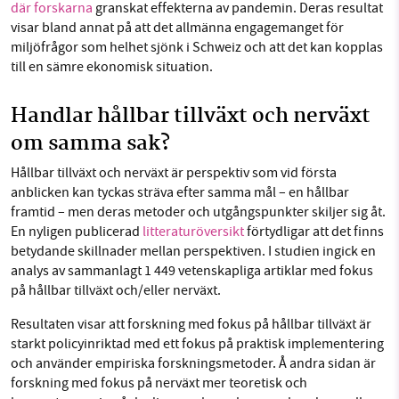
där forskarna
granskat effekterna av pandemin. Deras resultat
visar bland annat på att det allmänna engagemanget för
miljöfrågor som helhet sjönk i Schweiz och att det kan kopplas
till en sämre ekonomisk situation.
Handlar hållbar tillväxt och nerväxt
om samma sak?
Hållbar tillväxt och
n
erväxt är perspektiv som vid första
anblicken kan tyckas sträva efter samma mål – en hållbar
framtid – men deras metoder och utgångspunkter skiljer sig åt.
En nyligen publicerad
litteraturöversikt
förtydligar att det finns
betydande skillnader mellan perspektiven. I studien ingick en
analys av sammanlagt 1 449 vetenskapliga artiklar med fokus
på hållbar tillväxt och/eller nerväxt.
Resultaten visar att forskning med fokus på hållbar tillväxt är
starkt policyinriktad med ett fokus på praktisk implementering
och använder empiriska forskningsmetoder. Å andra sidan är
forskning med fokus på nerväxt mer teoretisk och