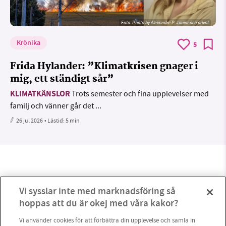
Foto:
Photo by Alexandre P. Junior och privat
Krönika
5
Frida Hylander: ”Klimatkrisen gnager i
mig, ett ständigt sår”
KLIMATKÄNSLOR
Trots semester och fina upplevelser med
familj och vänner går det ...
26 jul 2026
• Lästid:
5 min
Vi sysslar inte med marknadsföring så
hoppas att du är okej med våra kakor?
Vi använder cookies för att förbättra din upplevelse och samla in