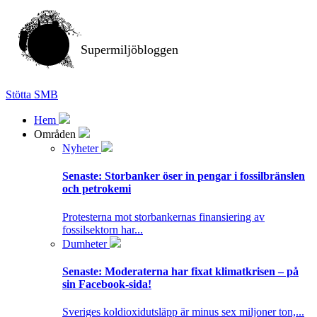
Supermiljöbloggen
Stötta SMB
Hem
Områden
Nyheter
Senaste:
Storbanker öser in pengar i fossilbränslen
och petrokemi
Protesterna mot storbankernas finansiering av
fossilsektorn har...
Dumheter
Senaste:
Moderaterna har fixat klimatkrisen – på
sin Facebook-sida!
Sveriges koldioxidutsläpp är minus sex miljoner ton,...