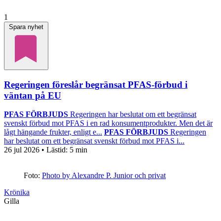
1
Spara nyhet
Regeringen föreslår begränsat PFAS-förbud i
väntan på EU
PFAS FÖRBJUDS
Regeringen har beslutat om ett begränsat
svenskt förbud mot PFAS i en rad konsumentprodukter. Men det är
lågt hängande frukter, enligt e...
PFAS FÖRBJUDS
Regeringen
har beslutat om ett begränsat svenskt förbud mot PFAS i...
26 jul 2026
• Lästid:
5 min
Foto:
Photo by Alexandre P. Junior och privat
Krönika
Gilla