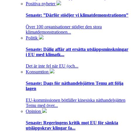
Positiva nyheter
Senaste:
”Därför stödjer vi klimatdemonstrationen”
Över 100 organisationer stödjer den stora
klimatdemonstrationen...
Politik
Senaste:
Dålig affär att ersätta utsläppsminskningar
i EU med klimatk...
Det är inte fel när EU (och...
Konsumtion
Senaste:
Dags för näthandelsjätten Temu att följa
lagen
EU-kommissionen bötfäller kinesiska näthandelsjätten
Temu med över...
Opinion
Senaste:
Regeringens kritik mot EU för sänkta
utsläppskrav klingar fa...