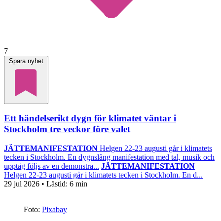
7
Spara nyhet
Ett händelserikt dygn för klimatet väntar i
Stockholm tre veckor före valet
JÄTTEMANIFESTATION
Helgen 22-23 augusti går i klimatets
tecken i Stockholm. En dygnslång manifestation med tal, musik och
upptåg följs av en demonstra...
JÄTTEMANIFESTATION
Helgen 22-23 augusti går i klimatets tecken i Stockholm. En d...
29 jul 2026
• Lästid:
6 min
Foto:
Pixabay