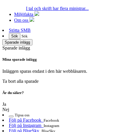
I tal och skrift har flera ministrar...
Miljöfakta
Om oss
Stötta SMB
Sök
Sök
Sparade inlägg
Sparade inlägg
Mina sparade inlägg
Inläggen sparas endast i den här webbläsaren.
Ta bort alla sparade
Är du säker?
Ja
Nej
Tipsa oss
Följ på Facebook
Facebook
Följ på Instagram
Instagram
Följ på BlueSky
BlueSky