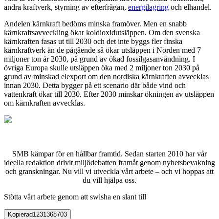
andra kraftverk, styrning av efterfrågan,
energilagring
och elhandel.
Andelen kärnkraft bedöms minska framöver. Men en snabb
kärnkraftsavveckling ökar koldioxidutsläppen. Om den svenska
kärnkraften fasas ut till 2030 och det inte byggs fler finska
kärnkraftverk än de pågående så ökar utsläppen i Norden med 7
miljoner ton år 2030, på grund av ökad fossilgasanvändning. I
övriga Europa skulle utsläppen öka med 2 miljoner ton 2030 på
grund av minskad elexport om den nordiska kärnkraften avvecklas
innan 2030. Detta bygger på ett scenario där både vind och
vattenkraft ökar till 2030. Efter 2030 minskar ökningen av utsläppen
om kärnkraften avvecklas.
SMB kämpar för en hållbar framtid. Sedan starten 2010 har vår
ideella redaktion drivit miljödebatten framåt genom nyhetsbevakning
och granskningar. Nu vill vi utveckla vårt arbete – och vi hoppas att
du vill hjälpa oss.
Stötta vårt arbete genom att swisha en slant till
Kopierad
1231368703