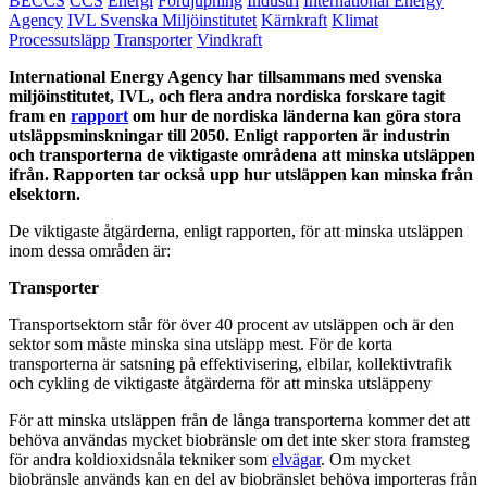
BECCS
CCS
Energi
Fördjupning
Industri
International Energy
Agency
IVL Svenska Miljöinstitutet
Kärnkraft
Klimat
Processutsläpp
Transporter
Vindkraft
International Energy Agency har tillsammans med svenska
miljöinstitutet, IVL, och flera andra nordiska forskare tagit
fram en
rapport
om hur de nordiska länderna kan göra stora
utsläppsminskningar till 2050. Enligt rapporten är industrin
och transporterna de viktigaste områdena att minska utsläppen
ifrån. Rapporten tar också upp hur utsläppen kan minska från
elsektorn.
De viktigaste åtgärderna, enligt rapporten, för att minska utsläppen
inom dessa områden är:
Transporter
Transportsektorn står för över 40 procent av utsläppen och är den
sektor som måste minska sina utsläpp mest. För de korta
transporterna är satsning på effektivisering, elbilar, kollektivtrafik
och cykling de viktigaste åtgärderna för att minska utsläppeny
För att minska utsläppen från de långa transporterna kommer det att
behöva användas mycket biobränsle om det inte sker stora framsteg
för andra koldioxidsnåla tekniker som
elvägar
. Om mycket
biobränsle används kan en del av biobränslet behöva importeras från