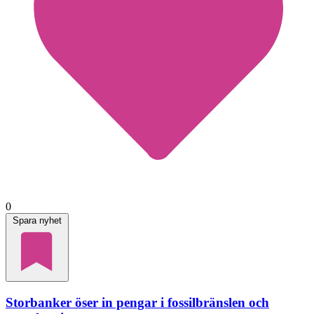
0
Spara nyhet
Storbanker öser in pengar i fossilbränslen och