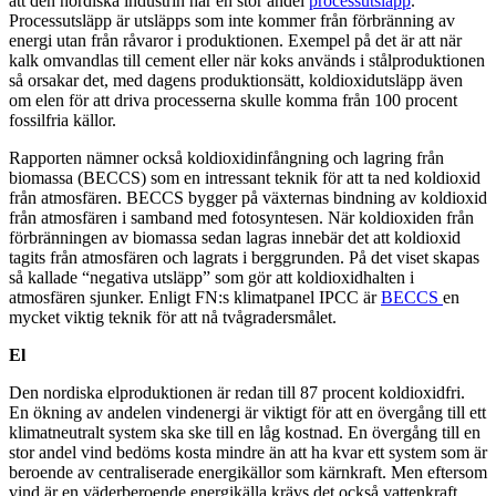
att den nordiska industrin har en stor andel
processutsläpp
.
Processutsläpp är utsläpps som inte kommer från förbränning av
energi utan från råvaror i produktionen. Exempel på det är att när
kalk omvandlas till cement eller när koks används i stålproduktionen
så orsakar det, med dagens produktionsätt, koldioxidutsläpp även
om elen för att driva processerna skulle komma från 100 procent
fossilfria källor.
Rapporten nämner också koldioxidinfångning och lagring från
biomassa (BECCS) som en intressant teknik för att ta ned koldioxid
från atmosfären. BECCS bygger på växternas bindning av koldioxid
från atmosfären i samband med fotosyntesen. När koldioxiden från
förbränningen av biomassa sedan lagras innebär det att koldioxid
tagits från atmosfären och lagrats i berggrunden. På det viset skapas
så kallade “negativa utsläpp” som gör att koldioxidhalten i
atmosfären sjunker. Enligt FN:s klimatpanel IPCC är
BECCS
en
mycket viktig teknik för att nå tvågradersmålet.
El
Den nordiska elproduktionen är redan till 87 procent koldioxidfri.
En ökning av andelen vindenergi är viktigt för att en övergång till ett
klimatneutralt system ska ske till en låg kostnad. En övergång till en
stor andel vind bedöms kosta mindre än att ha kvar ett system som är
beroende av centraliserade energikällor som kärnkraft. Men eftersom
vind är en väderberoende energikälla krävs det också vattenkraft,