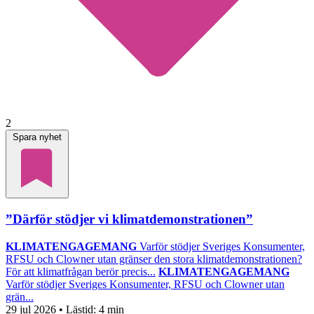
2
Spara nyhet
”Därför stödjer vi klimatdemonstrationen”
KLIMATENGAGEMANG
Varför stödjer Sveriges Konsumenter,
RFSU och Clowner utan gränser den stora klimatdemonstrationen?
För att klimatfrågan berör precis...
KLIMATENGAGEMANG
Varför stödjer Sveriges Konsumenter, RFSU och Clowner utan
grän...
29 jul 2026
• Lästid:
4 min