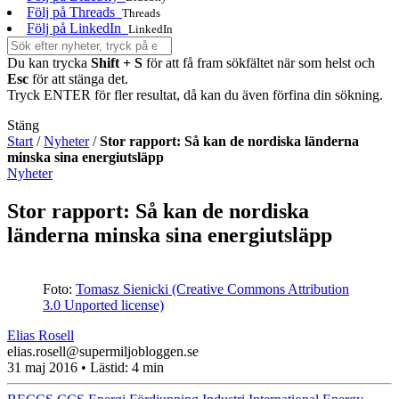
Följ på Threads
Threads
Följ på LinkedIn
LinkedIn
Du kan trycka
Shift + S
för att få fram sökfältet när som helst och
Esc
för att stänga det.
Tryck ENTER för fler resultat, då kan du även förfina din sökning.
Stäng
Start
/
Nyheter
/
Stor rapport: Så kan de nordiska länderna
minska sina energiutsläpp
Nyheter
Stor rapport: Så kan de nordiska
länderna minska sina energiutsläpp
Foto:
Tomasz Sienicki (Creative Commons Attribution
3.0 Unported license)
Elias Rosell
elias.rosell@supermiljobloggen.se
31 maj 2016
• Lästid:
4 min