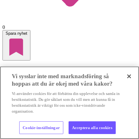
0
Spara nyhet
Storbanker öser in pengar i fossilbränslen och
Vi sysslar inte med marknadsföring så
petrokemi
hoppas att du är okej med våra kakor?
FOSSILFINANSIERING
Vissa internationella banker har dragit
Vi använder cookies för att förbättra din upplevelse och samla in
ner sina lån till fossilindustrin, men andra har tvärtom ökat sin
finansiering av både olje...
FOSSILFINANSIERING
Vissa
besöksstatistik. Du gör såklart som du vill men att kunna få in
internationella banker har dragit ner sina lån till fos...
besöksstatistik är viktigt för oss som icke-vinstdrivande
03 aug 2026
• Lästid:
3 min
organisation.
Foto:
Karl Egger, Pixabay, samt privat
Cookie-inställningar
Acceptera alla cookies
Krönika