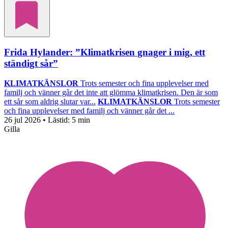
Frida Hylander: ”Klimatkrisen gnager i mig, ett
ständigt sår”
KLIMATKÄNSLOR
Trots semester och fina upplevelser med
familj och vänner går det inte att glömma klimatkrisen. Den är som
ett sår som aldrig slutar var...
KLIMATKÄNSLOR
Trots semester
och fina upplevelser med familj och vänner går det ...
26 jul 2026
• Lästid:
5 min
Gilla