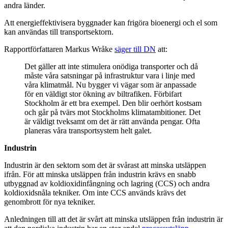
andra länder.
Att energieffektivisera byggnader kan frigöra bioenergi och el som
kan användas till transportsektorn.
Rapportförfattaren Markus Wråke
säger till DN
att:
Det gäller att inte stimulera onödiga transporter och då
måste våra satsningar på infrastruktur vara i linje med
våra klimatmål. Nu bygger vi vägar som är anpassade
för en väldigt stor ökning av biltrafiken. Förbifart
Stockholm är ett bra exempel. Den blir oerhört kostsam
och går på tvärs mot Stockholms klimatambitioner. Det
är väldigt tveksamt om det är rätt använda pengar. Ofta
planeras våra transportsystem helt galet.
Industrin
Industrin är den sektorn som det är svårast att minska utsläppen
ifrån. För att minska utsläppen från industrin krävs en snabb
utbyggnad av koldioxidinfångning och lagring (CCS) och andra
koldioxidsnåla tekniker. Om inte CCS används krävs det
genombrott för nya tekniker.
Anledningen till att det är svårt att minska utsläppen från industrin är