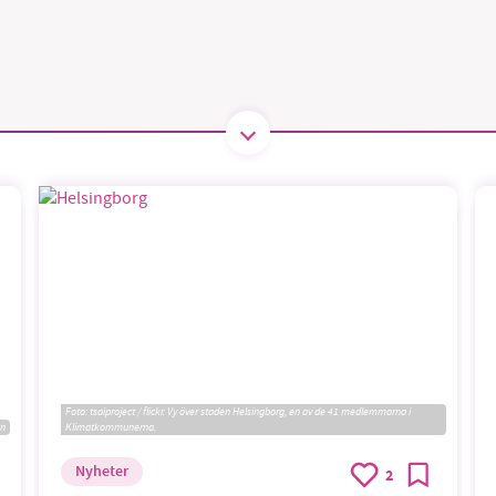
B kämpar för en hållbar framtid. Sedan starten 2010 har 
ideella redaktion drivit miljödebatten framåt genom
tsbevakning och granskningar. Nu vill vi utveckla vårt arb
och vi hoppas att du vill hjälpa oss.
Stötta vårt arbete genom att swisha en slant till
1231368703
Läs vad vi vill göra
Foto:
tsaiproject / flickr. Vy över staden Helsingborg, en av de 41 medlemmarna i
en
Klimatkommunerna.
Nyheter
2