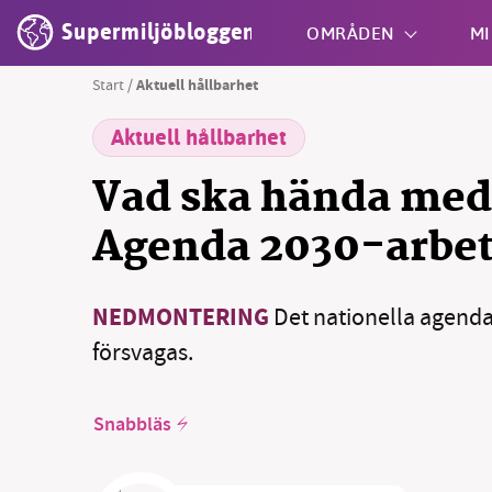
Supermiljöbloggen
OMRÅDEN
MI
Start
/
Aktuell hållbarhet
Aktuell hållbarhet
Shift + S
Vad ska hända med
Agenda 2030-arbe
NEDMONTERING
Det nationella agenda
försvagas.
Snabbläs