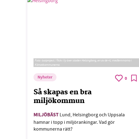
Foto:
tsaiproject / flickr. Vy över staden Helsingborg, en av de 41 medlemmarna i
Klimatkommunerna.
Nyheter
0
Så skapas en bra
miljökommun
MILJÖBÄST
Lund, Helsingborg och Uppsala
hamnar i topp i miljörankingar. Vad gör
kommunerna rätt?