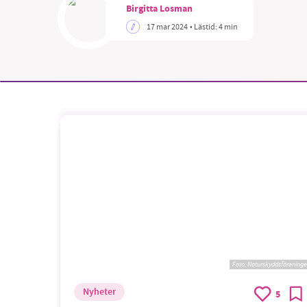
Birgitta Losman
17 mar 2024
• Lästid:
4 min
SM
nyhe
Foto: Naturskyddsförening
Nyheter
5