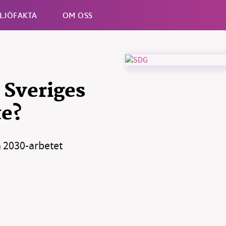
LJÖFAKTA
OM OSS
Esc
 Sveriges
te?
 2030-arbetet