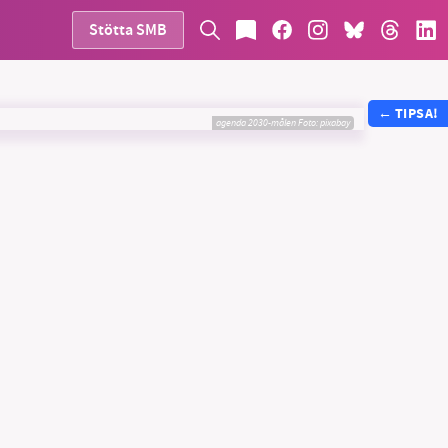
Stötta SMB
←
TIPSA!
agenda 2030-målen
Foto: pixabay