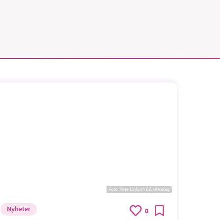
vår
ete –
Foto:
Pete Linforth från Pixabay
Nyheter
0