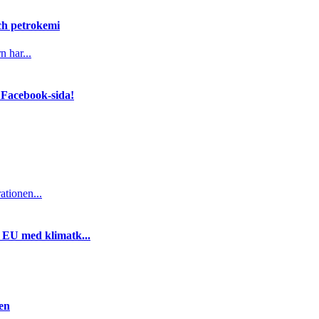
och petrokemi
n har...
 Facebook-sida!
ationen...
i EU med klimatk...
gen