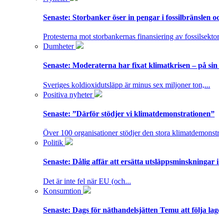
Senaste:
Storbanker öser in pengar i fossilbränslen 
Protesterna mot storbankernas finansiering av fossilsektor
Dumheter
Senaste:
Moderaterna har fixat klimatkrisen – på sin
Sveriges koldioxidutsläpp är minus sex miljoner ton,...
Positiva nyheter
Senaste:
”Därför stödjer vi klimatdemonstrationen”
Över 100 organisationer stödjer den stora klimatdemonstr
Politik
Senaste:
Dålig affär att ersätta utsläppsminskningar 
Det är inte fel när EU (och...
Konsumtion
Senaste:
Dags för näthandelsjätten Temu att följa la