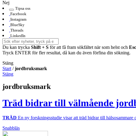
Nej
Tipsa oss
Facebook
Instagram
BlueSky
Threads
LinkedIn
Du kan trycka
Shift + S
för att få fram sökfältet när som helst och
Es
Tryck ENTER för fler resultat, då kan du även förfina din sökning.
Stäng
Start
/
jordbruksmark
Stäng
jordbruksmark
Träd bidrar till välmående jo
TRÄD
En ny forskningsstudie visar att träd bidrar till hälsosammar
Snabbläs