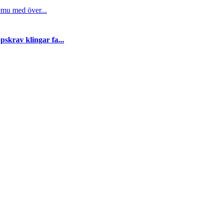
emu med över...
skrav klingar fa...