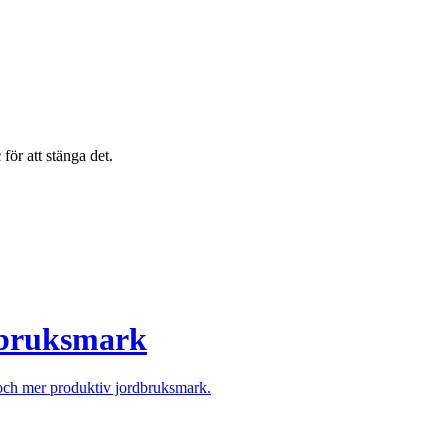
c
för att stänga det.
rdbruksmark
e och mer produktiv jordbruksmark.