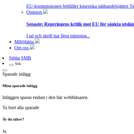
EU-kommissionen bötfäller kinesiska näthandelsjätten T
Opinion
Senaste:
Regeringens kritik mot EU för sänkta utsläpp
I tal och skrift har flera ministrar...
Miljöfakta
Om oss
Stötta SMB
Sök
Sparade inlägg
Mina sparade inlägg
Inläggen sparas endast i den här webbläsaren.
Ta bort alla sparade
Är du säker?
Ja