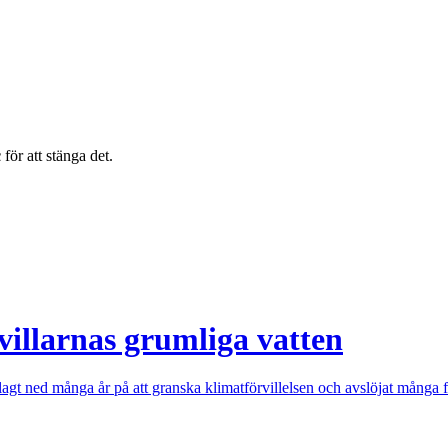
c
för att stänga det.
villarnas grumliga vatten
t ned många år på att granska klimatförvillelsen och avslöjat många fal