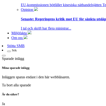
EU-kommissionen bötfäller kinesiska näthandelsjätten T
Opinion
Senaste:
Regeringens kritik mot EU för sänkta utsläpp
I tal och skrift har flera ministrar...
Miljöfakta
Om oss
Stötta SMB
Sök
Sparade inlägg
Mina sparade inlägg
Inläggen sparas endast i den här webbläsaren.
Ta bort alla sparade
Är du säker?
Ja