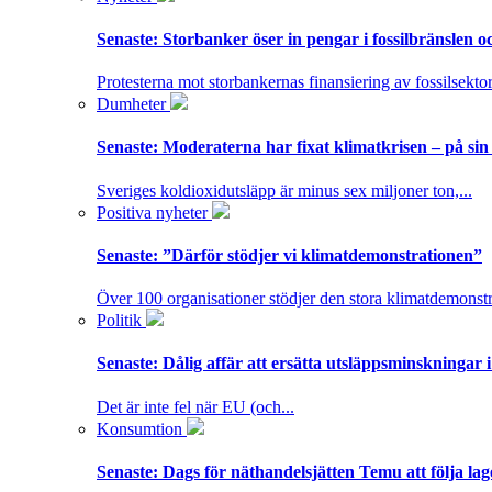
Senaste:
Storbanker öser in pengar i fossilbränslen 
Protesterna mot storbankernas finansiering av fossilsektor
Dumheter
Senaste:
Moderaterna har fixat klimatkrisen – på sin
Sveriges koldioxidutsläpp är minus sex miljoner ton,...
Positiva nyheter
Senaste:
”Därför stödjer vi klimatdemonstrationen”
Över 100 organisationer stödjer den stora klimatdemonstr
Politik
Senaste:
Dålig affär att ersätta utsläppsminskningar 
Det är inte fel när EU (och...
Konsumtion
Senaste:
Dags för näthandelsjätten Temu att följa la