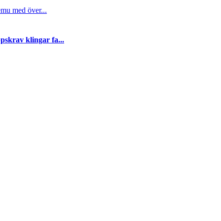
emu med över...
skrav klingar fa...