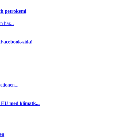
och petrokemi
n har...
 Facebook-sida!
ationen...
i EU med klimatk...
gen