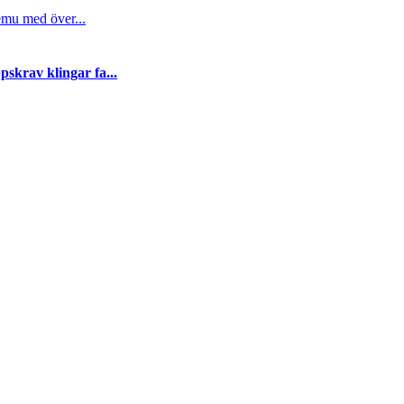
emu med över...
skrav klingar fa...