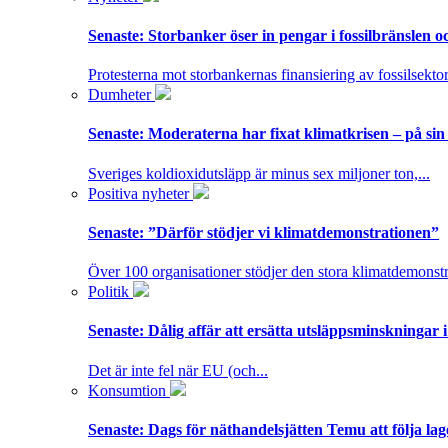
Senaste:
Storbanker öser in pengar i fossilbränslen 
Protesterna mot storbankernas finansiering av fossilsektor
Dumheter
Senaste:
Moderaterna har fixat klimatkrisen – på sin
Sveriges koldioxidutsläpp är minus sex miljoner ton,...
Positiva nyheter
Senaste:
”Därför stödjer vi klimatdemonstrationen”
Över 100 organisationer stödjer den stora klimatdemonstr
Politik
Senaste:
Dålig affär att ersätta utsläppsminskningar 
Det är inte fel när EU (och...
Konsumtion
Senaste:
Dags för näthandelsjätten Temu att följa la