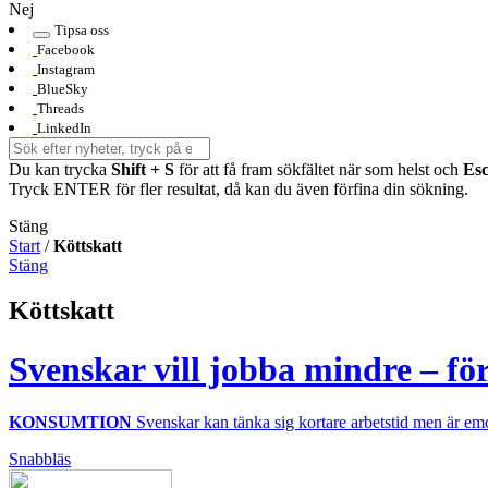
Nej
Tipsa oss
Facebook
Instagram
BlueSky
Threads
LinkedIn
Du kan trycka
Shift + S
för att få fram sökfältet när som helst och
Es
Tryck ENTER för fler resultat, då kan du även förfina din sökning.
Stäng
Start
/
Köttskatt
Stäng
Köttskatt
Svenskar vill jobba mindre – fö
KONSUMTION
Svenskar kan tänka sig kortare arbetstid men är emo
Snabbläs