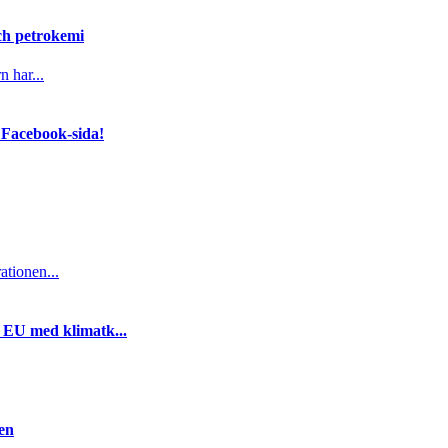
och petrokemi
n har...
 Facebook-sida!
ationen...
i EU med klimatk...
gen