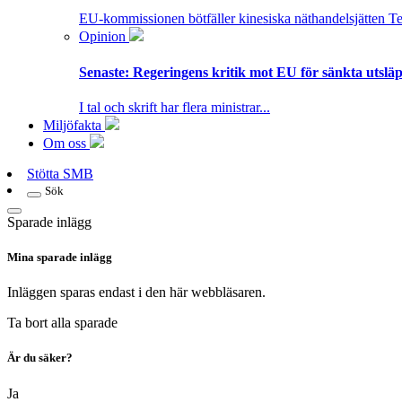
EU-kommissionen bötfäller kinesiska näthandelsjätten T
Opinion
Senaste:
Regeringens kritik mot EU för sänkta utsläpp
I tal och skrift har flera ministrar...
Miljöfakta
Om oss
Stötta SMB
Sök
Sparade inlägg
Mina sparade inlägg
Inläggen sparas endast i den här webbläsaren.
Ta bort alla sparade
Är du säker?
Ja