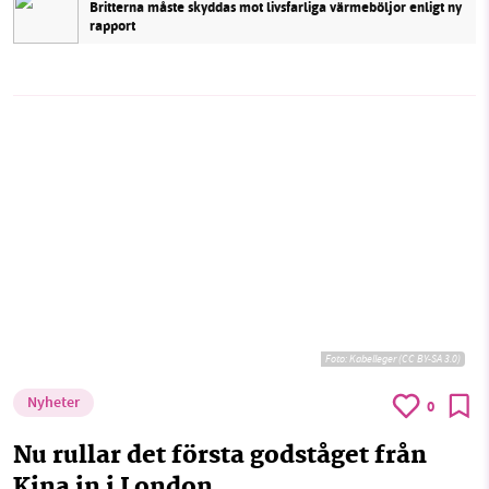
Britterna måste skyddas mot livsfarliga värmeböljor enligt ny
rapport
Foto:
Kabelleger (CC BY-SA 3.0)
Nyheter
0
Nu rullar det första godståget från
Kina in i London