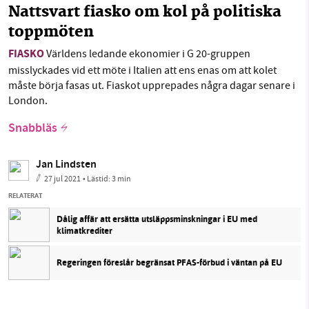
Nattsvart fiasko om kol på politiska
toppmöten
FIASKO
Världens ledande ekonomier i G 20-gruppen
misslyckades vid ett möte i Italien att ens enas om att kolet
måste börja fasas ut. Fiaskot upprepades några dagar senare i
London.
Snabbläs
Jan Lindsten
27 jul 2021
• Lästid:
3 min
RELATERAT
Dålig affär att ersätta utsläppsminskningar i EU med
klimatkrediter
Regeringen föreslår begränsat PFAS-förbud i väntan på EU