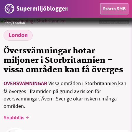
Supermiljöbloggen
Stötta SMB
Foto:
artyangel/Pixabay
Start
/
London
London
Översvämningar hotar
miljoner i Storbritannien –
HEM
vissa områden kan få överges
OMRÅDEN
ÖVERSVÄMNINGAR
Vissa områden i Storbritannien kan
MILJÖFAKTA
få överges i framtiden på grund av risken för
översvämningar. Även i Sverige ökar risken i många
OM OSS
områden.
Snabbläs
Sök
Sparade inlägg
Tipsa oss