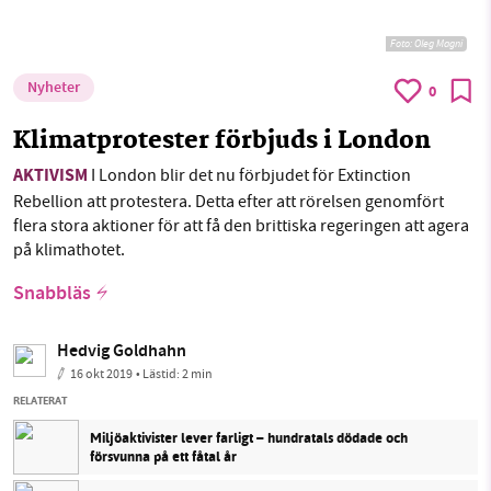
Foto:
Oleg Magni
Nyheter
0
Klimatprotester förbjuds i London
AKTIVISM
I London blir det nu förbjudet för Extinction
Rebellion att protestera. Detta efter att rörelsen genomfört
flera stora aktioner för att få den brittiska regeringen att agera
på klimathotet.
Snabbläs
Hedvig Goldhahn
16 okt 2019
• Lästid:
2 min
RELATERAT
Miljöaktivister lever farligt – hundratals dödade och
försvunna på ett fåtal år