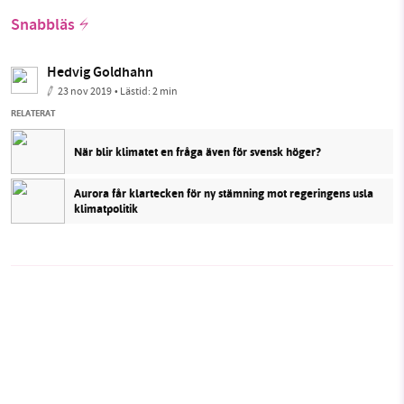
Snabbläs
Hedvig Goldhahn
23 nov 2019
• Lästid:
2 min
RELATERAT
När blir klimatet en fråga även för svensk höger?
Aurora får klartecken för ny stämning mot regeringens usla
klimatpolitik