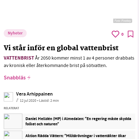
Foto:
Pixabay
Nyheter
0
Vi står inför en global vattenbrist
VATTENBRIST
År 2050 kommer minst 1 av 4 personer drabbats
av kronisk eller återkommande brist på sötvatten.
Snabbläs
Vera Arhippainen
12 jul 2020
• Lästid:
2 min
RELATERAT
Daniel Helldén (MP) i Almedalen: ”En regering måste skydda
folket och naturen”
Aktion Rädda Vättern: ”Militärövningar i vattentäkter ökar