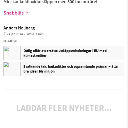
Minskar koldioxidutsläppen med 500 ton om året.
Snabbläs
Anders Hellberg
24 jan 2014
• Lästid:
1 min
RELATERAT
Dålig affär att ersätta utsläppsminskningar i EU med
klimatkrediter
Svalkande tak, haikudikter och sopsamlande pråmar – åtta
bra idéer för miljön
LADDAR FLER NYHETER...