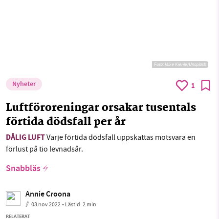
Foto:
Mike Kienle/Unsplash
Nyheter
1
Luftföroreningar orsakar tusentals
förtida dödsfall per år
DÅLIG LUFT
Varje förtida dödsfall uppskattas motsvara en
förlust på tio levnadsår.
Snabbläs
Annie Croona
03 nov 2022
• Lästid:
2 min
RELATERAT