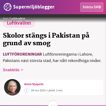
Supermiljöbloggen
Stötta SMB
Kombinationen värmeböljor och luftföroreningar är extra dåligt för folkhälsan.
Foto:
Götz Friedrich / Pixabay
Start
/
Luftkvalitet
Luftkvalitet
Skolor stängs i Pakistan på
grund av smog
LUFTFÖRORENINGAR
Luftföroreningarna i Lahore,
HEM
Pakistans näst största stad, har nått rekordhöga nivåer.
OMRÅDEN
Snabbläs
MILJÖFAKTA
Anna Nyquist
OM OSS
04 nov 2024
• Lästid:
1 min