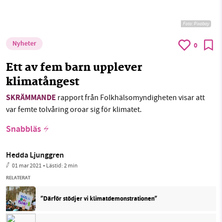
Foto:
Pixabay
Nyheter
0
Ett av fem barn upplever
klimatångest
SKRÄMMANDE
rapport från Folkhälsomyndigheten visar att
var femte tolvåring oroar sig för klimatet.
Snabbläs
Hedda Ljunggren
01 mar 2021
• Lästid:
2 min
RELATERAT
”Därför stödjer vi klimatdemonstrationen”