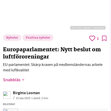
Foto:
Paul Langrock / Greenpeace
Nyheter
Positiva nyheter
2
Europaparlamentet: Nytt beslut om
luftföroreningar
EU-parlamentet: Skärp kraven på medlemsländernas arbete
med luftkvalitet
Snabbläs
Birgitta Losman
15 sep 2023
• Lästid:
2 min
RELATERAT