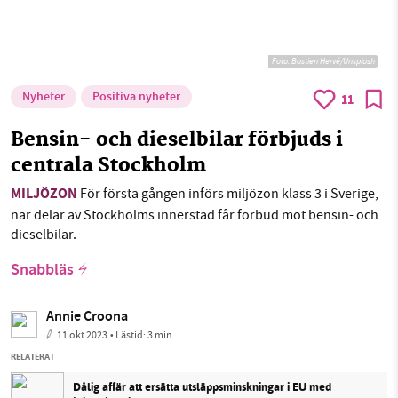
Foto:
Bastien Hervé/Unsplash
Nyheter
Positiva nyheter
11
Bensin- och dieselbilar förbjuds i
centrala Stockholm
MILJÖZON
För första gången införs miljözon klass 3 i Sverige,
när delar av Stockholms innerstad får förbud mot bensin- och
dieselbilar.
Snabbläs
Annie Croona
11 okt 2023
• Lästid:
3 min
RELATERAT
Dålig affär att ersätta utsläppsminskningar i EU med