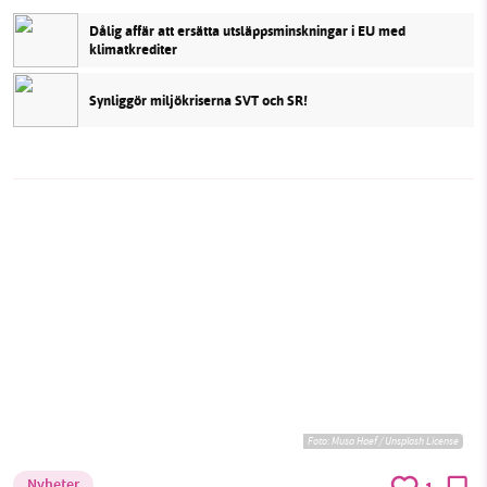
Dålig affär att ersätta utsläppsminskningar i EU med
klimatkrediter
Synliggör miljökriserna SVT och SR!
Foto:
Musa Haef / Unsplash License
Nyheter