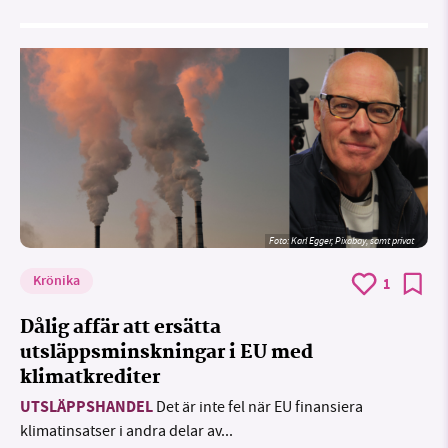
Foto:
Karl Egger, Pixabay, samt privat
Krönika
1
Dålig affär att ersätta
utsläppsminskningar i EU med
klimatkrediter
UTSLÄPPSHANDEL
Det är inte fel när EU finansiera
klimatinsatser i andra delar av...