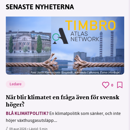
SENASTE NYHETERNA
Foto: Jason Mavrommatis (Unsplash), Wikimedia Commons, Canva (montage)
Ledare
0
När blir klimatet en fråga även för svensk
höger?
BLÅ KLIMATPOLITIK?
En klimatpolitik som sänker, och inte
höjer växthusgasutsläpp...
09 aug 2026
• Lästid:
5 min