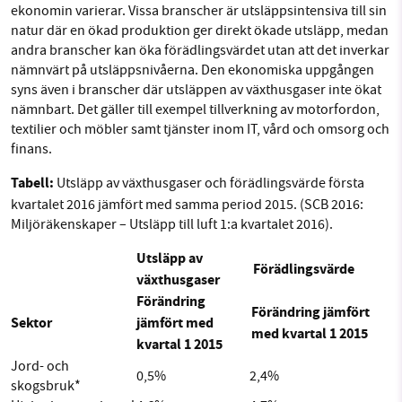
ekonomin varierar. Vissa branscher är utsläppsintensiva till sin
natur där en ökad produktion ger direkt ökade utsläpp, medan
andra branscher kan öka förädlingsvärdet utan att det inverkar
nämnvärt på utsläppsnivåerna. Den ekonomiska uppgången
syns även i branscher där utsläppen av växthusgaser inte ökat
nämnbart. Det gäller till exempel tillverkning av motorfordon,
textilier och möbler samt tjänster inom IT, vård och omsorg och
finans.
Tabell:
Utsläpp av växthusgaser och förädlingsvärde första
kvartalet 2016 jämfört med samma period 2015. (SCB 2016:
Miljöräkenskaper – Utsläpp till luft 1:a kvartalet 2016).
Utsläpp av
Förädlingsvärde
växthusgaser
Förändring
Förändring jämfört
Sektor
jämfört med
med kvartal 1 2015
kvartal 1 2015
Jord- och
0,5%
2,4%
skogsbruk*