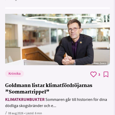
Foto: Sweco
Krönika
3
Goldmann listar klimatfördröjarnas
”Sommartrippel”
KLIMATKRUMBUKTER
Sommaren går till historien för dina
dödliga skogsbränder och e...
08 aug 2026
• Lästid:
6 min