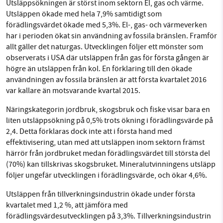
Utsläppsökningen är störst inom sektorn El, gas och värme.
Utsläppen ökade med hela 7,9% samtidigt som
förädlingsvärdet ökade med 5,3%. El-, gas- och värmeverken
har i perioden ökat sin användning av fossila bränslen. Framför
allt gäller det naturgas. Utvecklingen följer ett mönster som
observerats i USA där utsläppen från gas för första gången är
högre än utsläppen från kol. En förklaring till den ökade
användningen av fossila bränslen är att första kvartalet 2016
var kallare än motsvarande kvartal 2015.
Näringskategorin jordbruk, skogsbruk och fiske visar bara en
liten utsläppsökning på 0,5% trots ökning i förädlingsvärde på
2,4. Detta förklaras dock inte att i första hand med
effektivisering, utan med att utsläppen inom sektorn främst
härrör från jordbruket medan förädlingsvärdet till största del
(70%) kan tillskrivas skogsbruket. Mineralutvinningens utsläpp
följer ungefär utvecklingen i förädlingsvärde, och ökar 4,6%.
Utsläppen från tillverkningsindustrin ökade under första
kvartalet med 1,2 %, att jämföra med
förädlingsvärdesutvecklingen på 3,3%. Tillverkningsindustrin