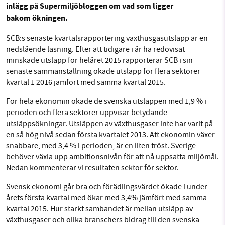
inlägg på Supermiljöbloggen om vad som ligger
Sök
Sparade inlägg
Tipsa oss
bakom ökningen.
SCB:s senaste kvartalsrapportering växthusgasutsläpp är en
SMB kämpar för en hållbar framtid. Sedan
Facebook
Instagram
BlueSky
nedslående läsning. Efter att tidigare i år ha redovisat
starten 2010 har vår ideella redaktion drivit
minskade utsläpp för helåret 2015 rapporterar SCB i sin
miljödebatten framåt genom
senaste sammanställning ökade utsläpp för flera sektorer
Threads
LinkedIn
nyhetsbevakning och granskningar. Nu vill vi
kvartal 1 2016 jämfört med samma kvartal 2015.
utveckla vårt arbete – och vi hoppas att du
För hela ekonomin ökade de svenska utsläppen med 1,9 % i
vill hjälpa oss.
perioden och flera sektorer uppvisar betydande
utsläppsökningar. Utsläppen av växthusgaser inte har varit på
Stötta vårt arbete genom att swisha en slant till
en så hög nivå sedan första kvartalet 2013. Att ekonomin växer
snabbare, med 3,4 % i perioden, är en liten tröst. Sverige
1231368703
behöver växla upp ambitionsnivån för att nå uppsatta miljömål.
Nedan kommenterar vi resultaten sektor för sektor.
Läs vad vi vill göra
Svensk ekonomi går bra och förädlingsvärdet ökade i under
årets första kvartal med ökar med 3,4% jämfört med samma
kvartal 2015. Hur starkt sambandet är mellan utsläpp av
växthusgaser och olika branschers bidrag till den svenska