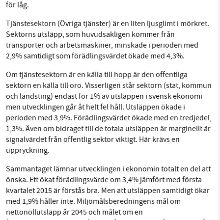
för låg.
Tjänstesektorn (Övriga tjänster) är en liten ljusglimt i mörkret.
Sektorns utsläpp, som huvudsakligen kommer från
transporter och arbetsmaskiner, minskade i perioden med
2,9% samtidigt som förädlingsvärdet ökade med 4,3%.
Om tjänstesektorn är en källa till hopp är den offentliga
sektorn en källa till oro. Visserligen står sektorn (stat, kommun
och landsting) endast för 1% av utsläppen i svensk ekonomi
men utvecklingen går åt helt fel håll. Utsläppen ökade i
perioden med 3,9%. Förädlingsvärdet ökade med en tredjedel,
1,3%. Även om bidraget till de totala utsläppen är marginellt är
signalvärdet från offentlig sektor viktigt. Här krävs en
uppryckning.
Sammantaget lämnar utvecklingen i ekonomin totalt en del att
önska. Ett ökat förädlingsvärde om 3,4% jämfört med första
kvartalet 2015 är förstås bra. Men att utsläppen samtidigt ökar
med 1,9% håller inte. Miljömålsberedningens mål om
nettonollutsläpp år 2045 och målet om en