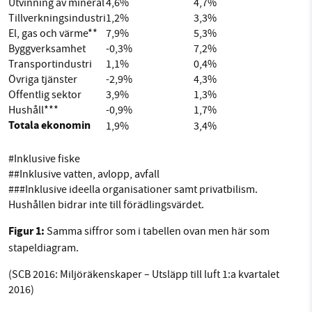
Utvinning av mineral
4,6%
4,7%
Tillverkningsindustri
1,2%
3,3%
El, gas och värme**
7,9%
5,3%
Byggverksamhet
-0,3%
7,2%
Transportindustri
1,1%
0,4%
Övriga tjänster
-2,9%
4,3%
Offentlig sektor
3,9%
1,3%
Hushåll***
-0,9%
1,7%
Totala ekonomin
1,9%
3,4%
#Inklusive fiske
##Inklusive vatten, avlopp, avfall
###Inklusive ideella organisationer samt privatbilism.
Hushållen bidrar inte till förädlingsvärdet.
Figur 1:
Samma siffror som i tabellen ovan men här som
stapeldiagram.
(SCB 2016: Miljöräkenskaper – Utsläpp till luft 1:a kvartalet
2016)