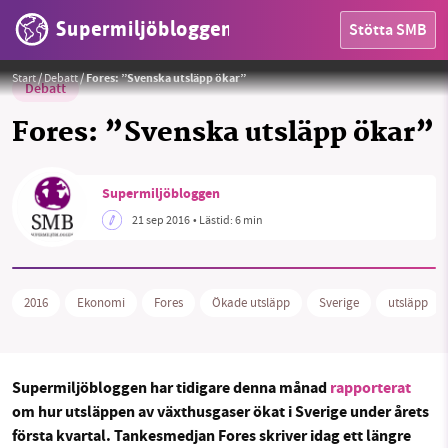
Supermiljöbloggen
Stötta SMB
Foto:
seyed mostafa zamani
Start
/
Debatt
/
Fores: ”Svenska utsläpp ökar”
Debatt
Fores: ”Svenska utsläpp ökar”
Supermiljöbloggen
21 sep 2016
• Lästid:
6 min
HEM
OMRÅDEN
2016
Ekonomi
Fores
Ökade utsläpp
Sverige
utsläpp
MILJÖFAKTA
Supermiljöbloggen har tidigare denna månad
rapporterat
OM OSS
om hur utsläppen av växthusgaser ökat i Sverige under årets
första kvartal. Tankesmedjan Fores skriver idag ett längre