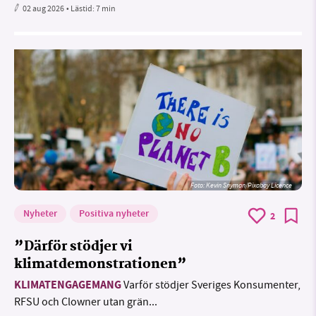
02 aug 2026
• Lästid:
7 min
Foto:
Kevin Snyman/Pixabay Licence
Nyheter
Positiva nyheter
2
”Därför stödjer vi
klimatdemonstrationen”
KLIMATENGAGEMANG
Varför stödjer Sveriges Konsumenter,
RFSU och Clowner utan grän...