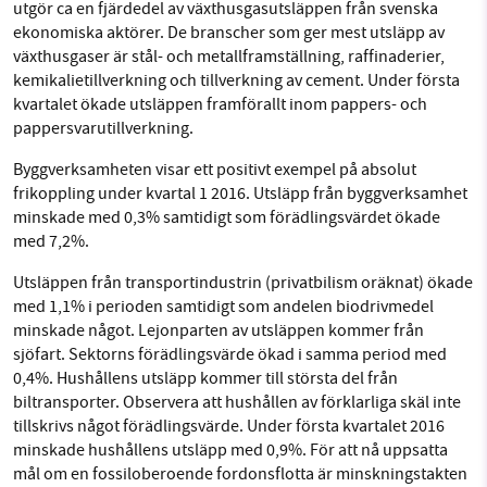
utgör ca en fjärdedel av växthusgasutsläppen från svenska
ekonomiska aktörer. De branscher som ger mest utsläpp av
växthusgaser är stål- och metallframställning, raffinaderier,
kemikalietillverkning och tillverkning av cement. Under första
kvartalet ökade utsläppen framförallt inom pappers- och
pappersvarutillverkning.
Byggverksamheten visar ett positivt exempel på absolut
frikoppling under kvartal 1 2016. Utsläpp från byggverksamhet
minskade med 0,3% samtidigt som förädlingsvärdet ökade
med 7,2%.
Utsläppen från transportindustrin (privatbilism oräknat) ökade
med 1,1% i perioden samtidigt som andelen biodrivmedel
minskade något. Lejonparten av utsläppen kommer från
sjöfart. Sektorns förädlingsvärde ökad i samma period med
0,4%. Hushållens utsläpp kommer till största del från
biltransporter. Observera att hushållen av förklarliga skäl inte
tillskrivs något förädlingsvärde. Under första kvartalet 2016
minskade hushållens utsläpp med 0,9%. För att nå uppsatta
mål om en fossiloberoende fordonsflotta är minskningstakten