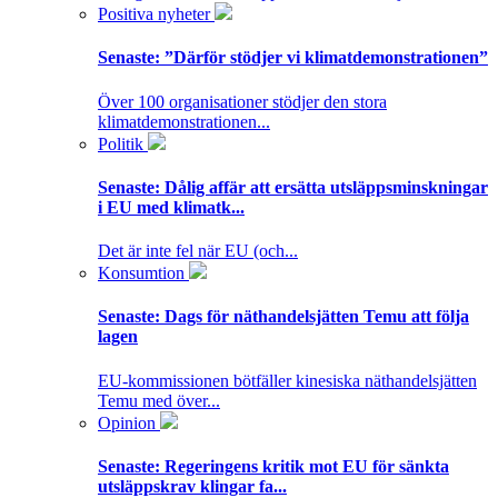
Positiva nyheter
Senaste:
”Därför stödjer vi klimatdemonstrationen”
Över 100 organisationer stödjer den stora
klimatdemonstrationen...
Politik
Senaste:
Dålig affär att ersätta utsläppsminskningar
i EU med klimatk...
Det är inte fel när EU (och...
Konsumtion
Senaste:
Dags för näthandelsjätten Temu att följa
lagen
EU-kommissionen bötfäller kinesiska näthandelsjätten
Temu med över...
Opinion
Senaste:
Regeringens kritik mot EU för sänkta
utsläppskrav klingar fa...