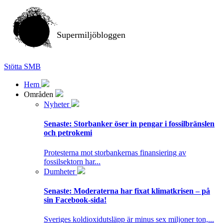
Supermiljöbloggen
Stötta SMB
Hem
Områden
Nyheter
Senaste:
Storbanker öser in pengar i fossilbränslen
och petrokemi
Protesterna mot storbankernas finansiering av
fossilsektorn har...
Dumheter
Senaste:
Moderaterna har fixat klimatkrisen – på
sin Facebook-sida!
Sveriges koldioxidutsläpp är minus sex miljoner ton,...