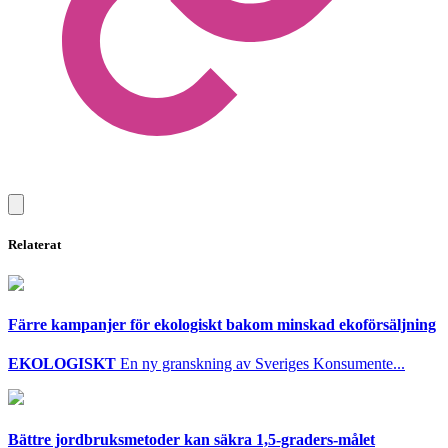
Relaterat
Färre kampanjer för ekologiskt bakom minskad ekoförsäljning
EKOLOGISKT
En ny granskning av Sveriges Konsumente...
Bättre jordbruksmetoder kan säkra 1,5-graders-målet