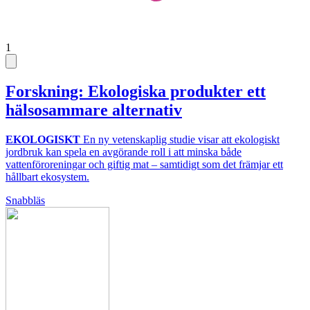
1
Forskning: Ekologiska produkter ett
hälsosammare alternativ
EKOLOGISKT
En ny vetenskaplig studie visar att ekologiskt
jordbruk kan spela en avgörande roll i att minska både
vattenföroreningar och giftig mat – samtidigt som det främjar ett
hållbart ekosystem.
Snabbläs