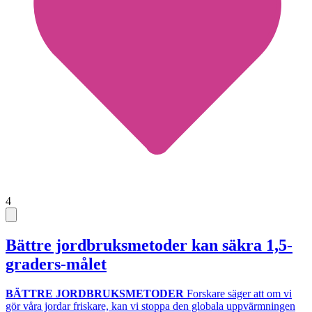
4
Bättre jordbruksmetoder kan säkra 1,5-
graders-målet
BÄTTRE JORDBRUKSMETODER
Forskare säger att om vi
gör våra jordar friskare, kan vi stoppa den globala uppvärmningen