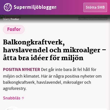
Supermiljöbloggen
Stötta SMB
Foto:
JodyDellDavis/Pixabay
Start
/
Fosfor
Fosfor
Balkongkraftverk,
HEM
havslavendel och mikroalger –
OMRÅDEN
åtta bra idéer för miljön
MILJÖFAKTA
POSITIVA NYHETER
Det går inte bara åt fel håll för
miljön och klimatet. Här är några positiva nyheter om
OM OSS
balkongkraftverk, havslavendel, mikroalger och
agroforestry.
Sök
Sparade inlägg
Tipsa oss
Snabbläs