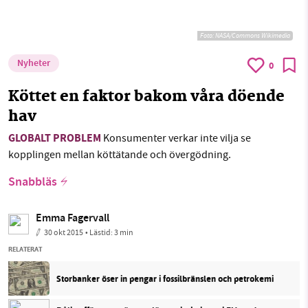
Foto:
NASA/Commons Wikimedia
Nyheter
0
Köttet en faktor bakom våra döende
hav
GLOBALT PROBLEM
Konsumenter verkar inte vilja se
kopplingen mellan köttätande och övergödning.
Snabbläs
Emma Fagervall
30 okt 2015
• Lästid:
3 min
RELATERAT
Storbanker öser in pengar i fossilbränslen och petrokemi