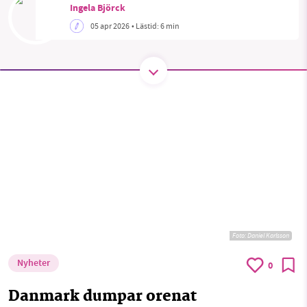
Facebook
Instagram
BlueSky
Ingela Björck
05 apr 2026
• Lästid:
6 min
Threads
LinkedIn
SMB kämpar för en hållbar framtid. Sedan
starten 2010 har vår ideella redaktion drivit
miljödebatten framåt genom
nyhetsbevakning och granskningar. Nu vill vi
utveckla vårt arbete – och vi hoppas att du
vill hjälpa oss.
Stötta vårt arbete genom att swisha en slant till
1231368703
Foto:
Daniel Karlsson
Läs vad vi vill göra
Nyheter
0
Danmark dumpar orenat