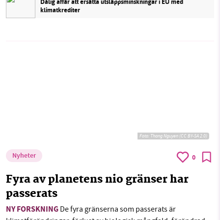
Dålig affär att ersätta utsläppsminskningar i EU med
klimatkrediter
Foto:
Thang Nguyen (CC BY-SA 2.0)
Nyheter
0
Fyra av planetens nio gränser har
passerats
NY FORSKNING
De fyra gränserna som passerats är