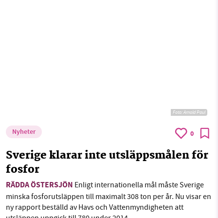
Foto:
Arnold Paul
Nyheter
0
Sverige klarar inte utsläppsmålen för
fosfor
RÄDDA ÖSTERSJÖN
Enligt internationella mål måste Sverige
minska fosforutsläppen till maximalt 308 ton per år. Nu visar en
ny rapport beställd av Havs och Vattenmyndigheten att
utsläppen uppgick till 780 under 2014.