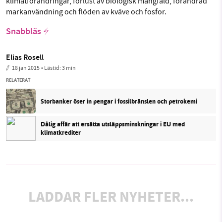
klimatförändringar, förlust av biologisk mångfald, förändrad
markanvändning och flöden av kväve och fosfor.
Snabbläs
Elias Rosell
18 jan 2015
• Lästid:
3 min
RELATERAT
Storbanker öser in pengar i fossilbränslen och petrokemi
Dålig affär att ersätta utsläppsminskningar i EU med
klimatkrediter
LADDAR FLER NYHETER...