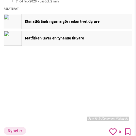
04 feb 2020
• Lästid:
2 min
RELATERAT
Klimatförändringarna gör redan livet dyrare
Matfisken lever en tynande tillvaro
Foto:
NASA/Commons Wikimedia
Nyheter
0