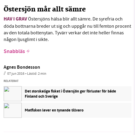
Östersjön mår allt sämre
HAV I GRAV
Östersjöns hälsa blir allt sämre. De syrefria och
döda bottnarna breder ut sig och uppgår nu till femton procent
av den totala bottenytan. Tyvärr verkar det inte heller finnas
någon ljusglimt i sikte.
Snabbläs
Agnes Bondesson
07 jun 2016
• Lästid:
2 min
RELATERAT
Det storskaliga fisket i Östersjön ger förluster för både
Finland och Sverige
Matfisken lever en tynande tillvaro