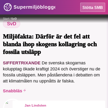
Supermiljöbloggen
Stötta SMB
Foto:
Mattias Pettersson/Umeå universitet
Start
/
SvD
SvD
Miljöfakta: Därför är det fel att
blanda ihop skogens kollagring och
HEM
fossila utsläpp
SMB kämpar för en hållbar framtid. Sedan
OMRÅDEN
SIFFERTRIXANDE
De svenska skogarnas
starten 2010 har vår ideella redaktion
kolupptag ökade kraftigt 2024 och överstiger nu de
MILJÖFAKTA
drivit miljödebatten framåt genom
fossila utsläppen. Men påståendena i debatten om
nyhetsbevakning och granskningar. Nu
att klimatmålen nu uppnåtts är falska.
OM OSS
vill vi utveckla vårt arbete – och vi
hoppas att du vill hjälpa oss.
Snabbläs
Stötta vårt arbete genom att swisha en slant till
Sök
Sparade inlägg
Tipsa oss
Jan Lindsten