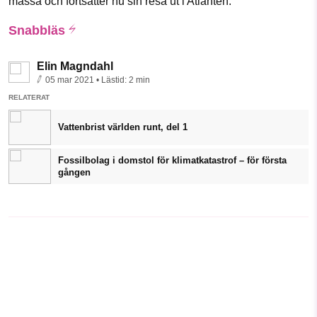
massa och fortsätter nu sin resa ut i Atlanten.
Snabbläs
Elin Magndahl
05 mar 2021
• Lästid:
2 min
RELATERAT
Vattenbrist världen runt, del 1
Fossilbolag i domstol för klimatkatastrof – för första
gången