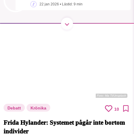
1231368703
22 jan 2026
• Lästid:
9 min
Facebook
Instagram
BlueSky
Läs vad vi vill göra
Threads
LinkedIn
Foto:
Ma Ti/Unsplash
Debatt
Krönika
10
Frida Hylander: Systemet pågår inte bortom
individer