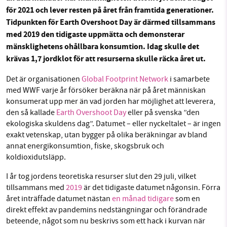
Sök
Sparade inlägg
Tipsa oss
för 2021 och lever resten på året från framtida generationer.
Tidpunkten för Earth Overshoot Day är därmed tillsammans
med 2019 den tidigaste uppmätta och demonsterar
Facebook
Instagram
BlueSky
SMB kämpar för en hållbar framtid. Sedan
mänsklighetens ohållbara konsumtion. Idag skulle det
starten 2010 har vår ideella redaktion drivit
krävas 1,7 jordklot för att resurserna skulle räcka året ut.
Threads
LinkedIn
miljödebatten framåt genom
nyhetsbevakning och granskningar. Nu vill vi
Det är organisationen
Global Footprint Network
i samarbete
med WWF varje år försöker beräkna när på året människan
utveckla vårt arbete – och vi hoppas att du
konsumerat upp mer än vad jorden har möjlighet att leverera,
vill hjälpa oss.
den så kallade
Earth Overshoot Day
eller på svenska ”den
ekologiska skuldens dag”. Datumet – eller nyckeltalet – är ingen
Stötta vårt arbete genom att swisha en slant till
exakt vetenskap, utan bygger på olika beräkningar av bland
annat energikonsumtion, fiske, skogsbruk och
1231368703
koldioxidutsläpp.
Läs vad vi vill göra
I år tog jordens teoretiska resurser slut den 29 juli, vilket
tillsammans med
2019
är det tidigaste datumet någonsin. Förra
året inträffade datumet nästan
en månad tidigare
som en
direkt effekt av pandemins nedstängningar och förändrade
beteende, något som nu beskrivs som ett hack i kurvan när