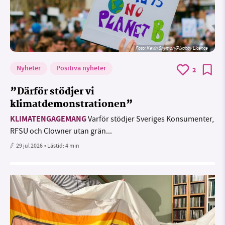
Foto:
Kevin Snyman/Pixabay Licence
Nyheter
Positiva nyheter
2
”Därför stödjer vi
klimatdemonstrationen”
KLIMATENGAGEMANG
Varför stödjer Sveriges Konsumenter,
RFSU och Clowner utan grän...
29 jul 2026
• Lästid:
4 min