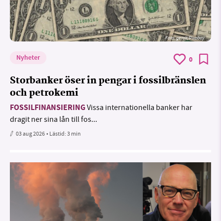
Foto:
geralt/Pixabay
Nyheter
0
Storbanker öser in pengar i fossilbränslen
och petrokemi
FOSSILFINANSIERING
Vissa internationella banker har
dragit ner sina lån till fos...
03 aug 2026
• Lästid:
3 min