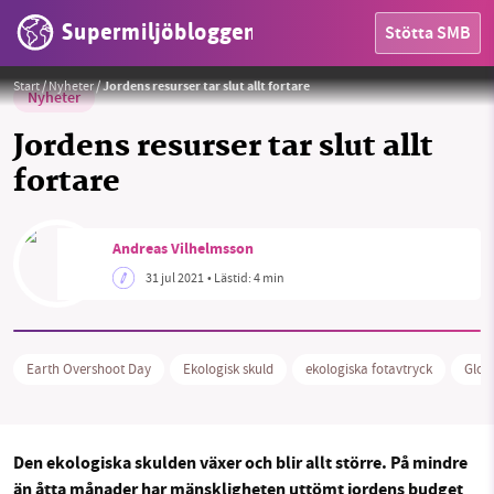
Supermiljöbloggen
Stötta SMB
Foto:
Pixabay
Start
/
Nyheter
/
Jordens resurser tar slut allt fortare
Nyheter
Jordens resurser tar slut allt
fortare
Andreas Vilhelmsson
HEM
31 jul 2021
• Lästid:
4 min
OMRÅDEN
MILJÖFAKTA
Earth Overshoot Day
Ekologisk skuld
ekologiska fotavtryck
Glob
OM OSS
Den ekologiska skulden växer och blir allt större. På mindre
än åtta månader har mänskligheten uttömt jordens budget