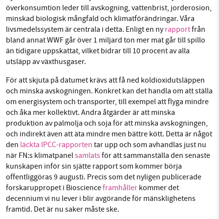
överkonsumtion leder till avskogning, vattenbrist, jorderosion,
minskad biologisk mångfald och klimatförändringar. Våra
livsmedelssystem är centrala i detta. Enligt en ny
rapport
från
bland annat WWF går över 1 miljard ton mer mat går till spillo
än tidigare uppskattat, vilket bidrar till 10 procent av alla
utsläpp av växthusgaser.
För att skjuta på datumet krävs att få ned koldioxidutsläppen
och minska avskogningen. Konkret kan det handla om att ställa
om energisystem och transporter, till exempel att flyga mindre
och åka mer kollektivt. Andra åtgärder är att minska
produktion av palmolja och soja för att minska avskogningen,
och indirekt även att äta mindre men bättre kött. Detta är något
den
läckta IPCC-rapporten
tar upp och som avhandlas just nu
när FN:s klimatpanel
samlats
för att sammanställa den senaste
kunskapen inför sin sjätte rapport som kommer börja
offentliggöras 9 augusti. Precis som det nyligen publicerade
forskaruppropet i Bioscience
framhåller
kommer det
decennium vi nu lever i blir avgörande för mänsklighetens
framtid. Det är nu saker måste ske.