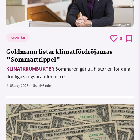
Foto: Sweco
Krönika
0
Goldmann listar klimatfördröjarnas
”Sommartrippel”
KLIMATKRUMBUKTER
Sommaren går till historien för dina
dödliga skogsbränder och e...
08 aug 2026
• Lästid:
6 min