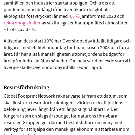
samhällen och industrier startar upp igen. Och trots att
pandemin ännu är långt ifrån över ökade det globala
ekologiska fotavtrycket i år med
4,6 %
jämfört med 2020 och
rekordhöga halter
av växthusgaser har uppmätts i atmosfären
– trots covid-19.
Alltsedan dess start 1970 har Overshoot day infallit tidigare och
tidigare, med ett litet undantag för finanskrisen 2008 och förra
året. I år har alltså mänskligheten uttömt jordens budget för
året på mindre än åtta månader. Om hela världen levde som vi i
Sverige skulle Overshoot day infalla redan i april.
Resursförbrukning
Global Footprint Network räknar varje år fram ett datum, som
ska illustrera resursförbrukningen i världen och att jordens
befolkning lever långt ifrån ett långsiktigt hållbart liv. Det
fungerar som en slags årsbudget för naturens förnybara
resurser. Gruppen ger därmed beslutsfattare en meny med
verktyg för att hjälpa den mänskliga ekonomin att arbeta inom