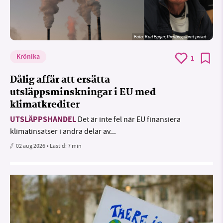
Foto:
Karl Egger, Pixabay, samt privat
Krönika
1
Dålig affär att ersätta
utsläppsminskningar i EU med
klimatkrediter
UTSLÄPPSHANDEL
Det är inte fel när EU finansiera
klimatinsatser i andra delar av...
02 aug 2026
• Lästid:
7 min