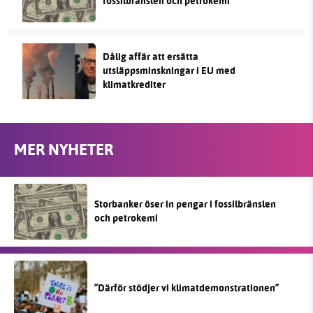
fossilbränslen och petrokemi
Dålig affär att ersätta
utsläppsminskningar i EU med
klimatkrediter
MER NYHETER
Storbanker öser in pengar i fossilbränslen
och petrokemi
”Därför stödjer vi klimatdemonstrationen”