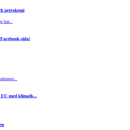
och petrokemi
n har...
 Facebook-sida!
ationen...
i EU med klimatk...
gen