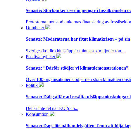
Senaste:
Storbanker öser in pengar i fossilbränslen 
Protesterna mot storbankernas finansiering av fossilsektor
Dumheter
Senaste:
Moderaterna har fixat klimatkrisen – på sin
Sveriges koldioxidutsläpp är minus sex miljoner ton,...
Positiva nyheter
Senaste:
”Därför stödjer vi klimatdemonstrationen”
Över 100 organisationer stödjer den stora klimatdemonstr
Politik
Senaste:
Dålig affär att ersätta utsläppsminskningar 
Det är inte fel när EU (och...
Konsumtion
Senaste:
Dags för näthandelsjätten Temu att följa la