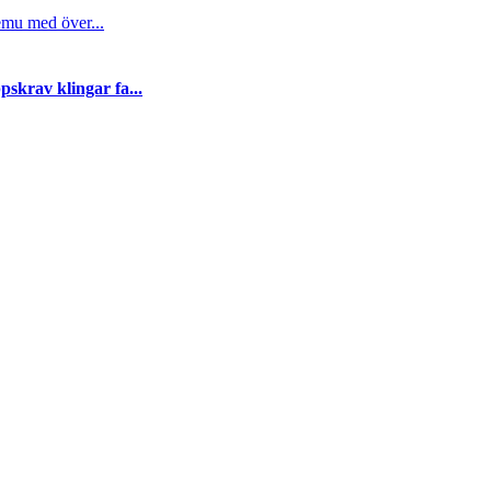
emu med över...
skrav klingar fa...