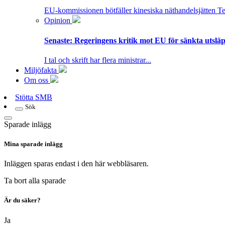
EU-kommissionen bötfäller kinesiska näthandelsjätten T
Opinion
Senaste:
Regeringens kritik mot EU för sänkta utsläpp
I tal och skrift har flera ministrar...
Miljöfakta
Om oss
Stötta SMB
Sök
Sparade inlägg
Mina sparade inlägg
Inläggen sparas endast i den här webbläsaren.
Ta bort alla sparade
Är du säker?
Ja