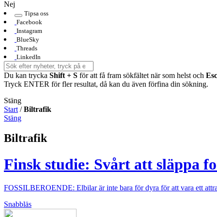
Nej
Tipsa oss
Facebook
Instagram
BlueSky
Threads
LinkedIn
Du kan trycka
Shift + S
för att få fram sökfältet när som helst och
Es
Tryck ENTER för fler resultat, då kan du även förfina din sökning.
Stäng
Start
/
Biltrafik
Stäng
Biltrafik
Finsk studie: Svårt att släppa f
FOSSILBEROENDE: Elbilar är inte bara för dyra för att vara ett attrakti
Snabbläs