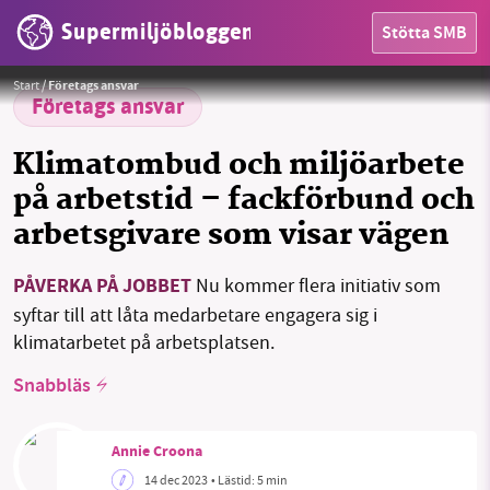
Supermiljöbloggen
Stötta SMB
Foto:
Canva
Start
/
Företags ansvar
Företags ansvar
Klimatombud och miljöarbete
på arbetstid – fackförbund och
arbetsgivare som visar vägen
HEM
PÅVERKA PÅ JOBBET
Nu kommer flera initiativ som
OMRÅDEN
syftar till att låta medarbetare engagera sig i
klimatarbetet på arbetsplatsen.
MILJÖFAKTA
Snabbläs
OM OSS
Annie Croona
14 dec 2023
• Lästid:
5 min
Sök
Sparade inlägg
Tipsa oss