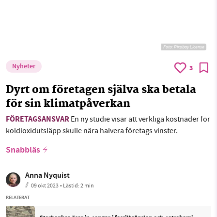
Foto:
Pixabay License
Nyheter
3
Dyrt om företagen själva ska betala
för sin klimatpåverkan
FÖRETAGSANSVAR
En ny studie visar att verkliga kostnader för
koldioxidutsläpp skulle nära halvera företags vinster.
Snabbläs
Anna Nyquist
09 okt 2023
• Lästid:
2 min
RELATERAT