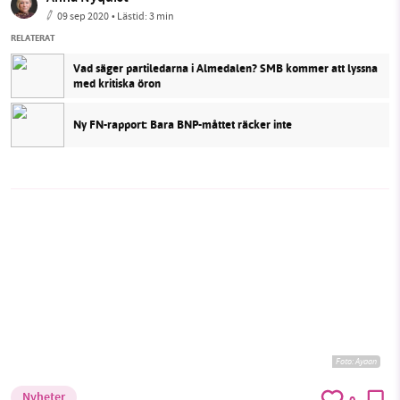
09 sep 2020
• Lästid:
3 min
RELATERAT
Vad säger partiledarna i Almedalen? SMB kommer att lyssna
med kritiska öron
Ny FN-rapport: Bara BNP-måttet räcker inte
Foto:
Ayaan
Nyheter