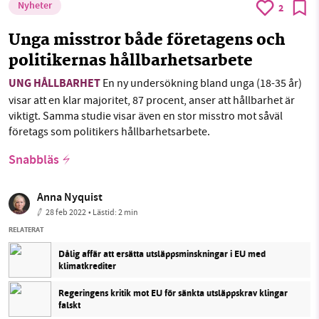
Nyheter
2
Unga misstror både företagens och
politikernas hållbarhetsarbete
UNG HÅLLBARHET
En ny undersökning bland unga (18-35 år)
visar att en klar majoritet, 87 procent, anser att hållbarhet är
viktigt. Samma studie visar även en stor misstro mot såväl
företags som politikers hållbarhetsarbete.
Snabbläs
Anna Nyquist
28 feb 2022
• Lästid:
2 min
RELATERAT
Dålig affär att ersätta utsläppsminskningar i EU med
klimatkrediter
Regeringens kritik mot EU för sänkta utsläppskrav klingar
falskt