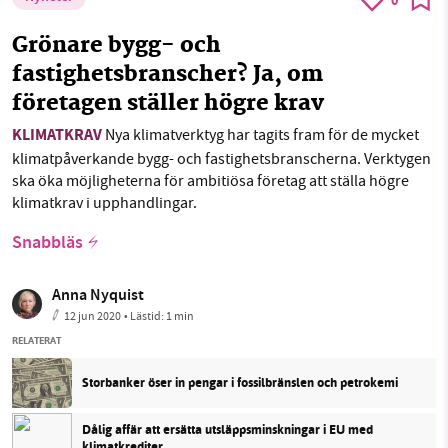
0
Grönare bygg- och
fastighetsbranscher? Ja, om
företagen ställer högre krav
KLIMATKRAV
Nya klimatverktyg har tagits fram för de mycket
klimatpåverkande bygg- och fastighetsbranscherna. Verktygen
ska öka möjligheterna för ambitiösa företag att ställa högre
klimatkrav i upphandlingar.
Snabbläs
Anna Nyquist
12 jun 2020
• Lästid:
1 min
RELATERAT
Storbanker öser in pengar i fossilbränslen och petrokemi
Dålig affär att ersätta utsläppsminskningar i EU med
klimatkrediter