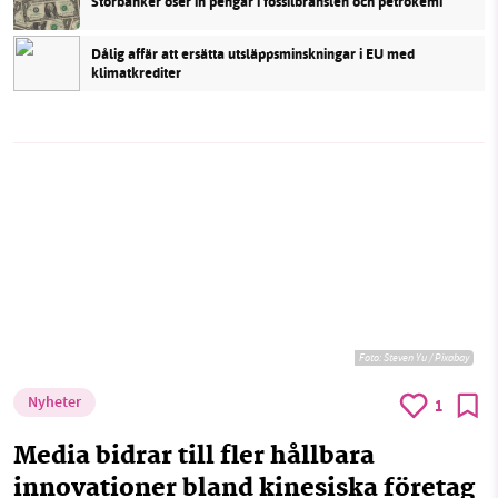
Storbanker öser in pengar i fossilbränslen och petrokemi
Dålig affär att ersätta utsläppsminskningar i EU med
klimatkrediter
Foto:
Steven Yu / Pixabay
Nyheter
1
Media bidrar till fler hållbara
innovationer bland kinesiska företag