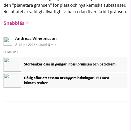
den "planetära gränsen" för plast och nya kemiska substanser.
Resultatet är väldigt allvarligt - vi har redan överskridit gränsen.
Snabbläs
Andreas Vilhelmsson
18 jan 2022
• Lästid:
5 min
RELATERAT
Storbanker öser in pengar i fossilbränslen och petrokemi
Dålig affär att ersätta utsläppsminskningar i EU med
klimatkrediter