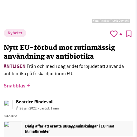
Foto:
Pixabay (Public Domain)
Nyheter
4
Nytt EU-förbud mot rutinmässig
användning av antibiotika
ÄNTLIGEN
Från och med i dag är det förbjudet att använda
antibiotika på friska djur inom EU.
Snabbläs
Beatrice Rindevall
28 jan 2022
• Lästid:
1 min
RELATERAT
Dålig affär att ersätta utsläppsminskningar i EU med
klimatkrediter