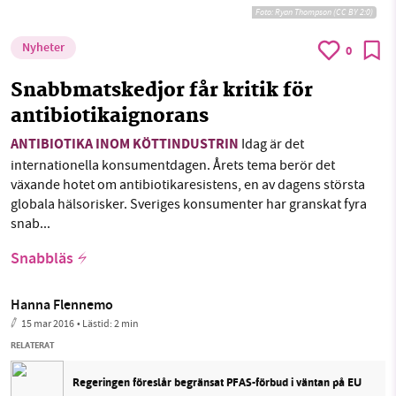
Foto:
Ryan Thompson (CC BY 2:0)
Nyheter
0
Snabbmatskedjor får kritik för
antibiotikaignorans
ANTIBIOTIKA INOM KÖTTINDUSTRIN
Idag är det
internationella konsumentdagen. Årets tema berör det
växande hotet om antibiotikaresistens, en av dagens största
globala hälsorisker. Sveriges konsumenter har granskat fyra
snab...
Snabbläs
Hanna Flennemo
15 mar 2016
• Lästid:
2 min
RELATERAT
Regeringen föreslår begränsat PFAS-förbud i väntan på EU