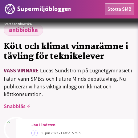
Supermiljöbloggen
Stötta SMB
Foto: SMB
Start
/
antibiotika
antibiotika
Kött och klimat vinnarämne i
tävling för teknikelever
VASS VINNARE
Lucas Sundström på Lugnetgymnasiet i
HEM
Falun vann SMB:s och Future Minds debattävling. Nu
publicerar vi hans viktiga inlägg om klimat och
OMRÅDEN
köttkonsumtion.
MILJÖFAKTA
Snabbläs
OM OSS
Jan Lindsten
05 jun 2023
• Lästid:
5 min