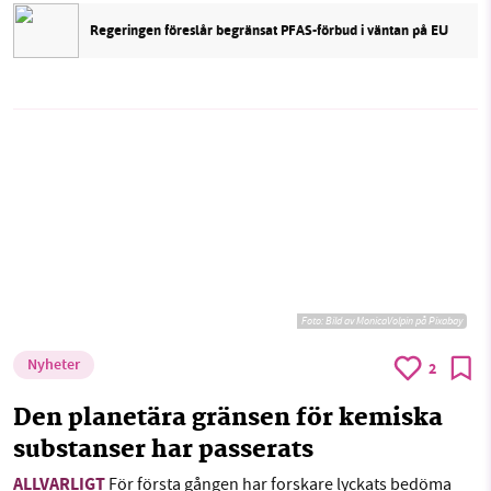
Regeringen föreslår begränsat PFAS-förbud i väntan på EU
Foto:
Bild av MonicaVolpin på Pixabay
Nyheter
2
Den planetära gränsen för kemiska
substanser har passerats
ALLVARLIGT
För första gången har forskare lyckats bedöma