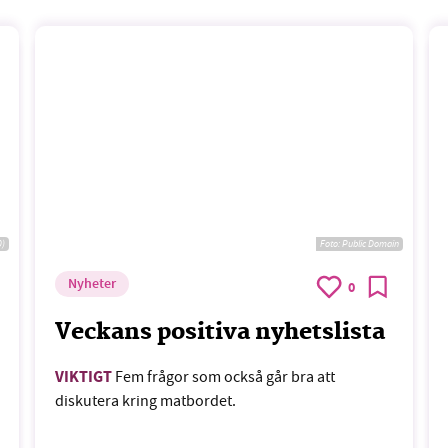
0)
Foto:
Public Domain
Nyheter
0
Veckans positiva nyhetslista
VIKTIGT
Fem frågor som också går bra att
diskutera kring matbordet.