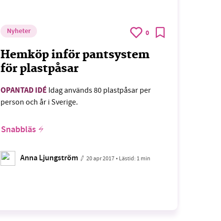
Nyheter
0
Hemköp inför pantsystem
för plastpåsar
OPANTAD IDÉ
Idag används 80 plastpåsar per
person och år i Sverige.
Snabbläs
Anna Ljungström
20 apr 2017
• Lästid:
1 min