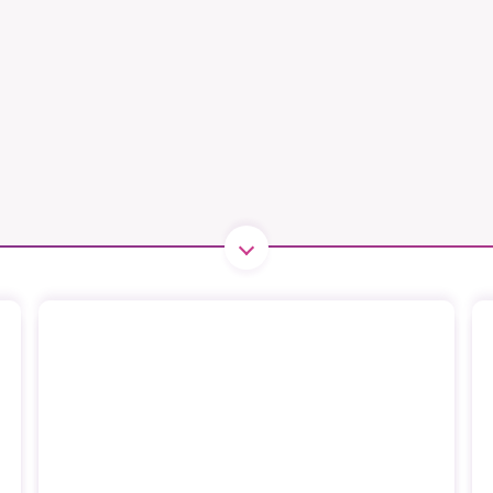
B kämpar för en hållbar framtid. Sedan starten 2010 har 
ideella redaktion drivit miljödebatten framåt genom
tsbevakning och granskningar. Nu vill vi utveckla vårt arb
och vi hoppas att du vill hjälpa oss.
Stötta vårt arbete genom att swisha en slant till
1231368703
Läs vad vi vill göra