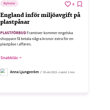
Nyheter
0
England inför miljöavgift på
plastpåsar
PLASTFÖRBUD
Framöver kommer engelska
shoppare få betala några kronor extra för en
plastpåse i affären.
Snabbläs
Anna Ljungström
05 okt 2015
• Lästid:
2 min