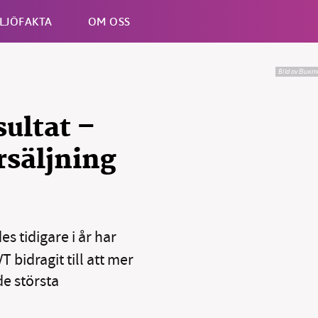
LJÖFAKTA
OM OSS
BIld av Вик
Esc
sultat –
rsäljning
s tidigare i år har
bidragit till att mer
de största