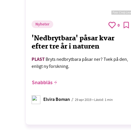
Foto:
Cindy Lev
Nyheter
0
'Nedbrytbara' påsar kvar
efter tre år i naturen
PLAST
Bryts nedbrytbara påsar ner? Tvek på den,
enligt ny forskning.
Snabbläs
Elvira Boman
29 apr 2019
• Lästid:
1 min