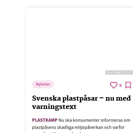
Foto:
KellyB (CC BY 2.
Nyheter
0
Svenska plastpåsar – nu med
varningstext
PLASTKAMP
Nu ska konsumenter informeras om
plastpåsens skadliga miljöpåverkan och varför