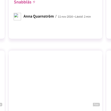
Snabbläs
Anna Quarnström
11 nov 2016
• Lästid:
2 min
ra
Foto: