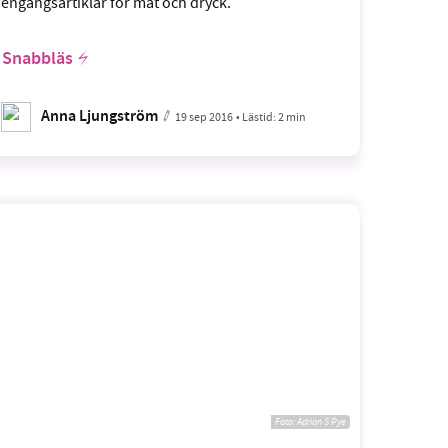
engångsartiklar för mat och dryck.
Snabbläs
Anna Ljungström
19 sep 2016
• Lästid:
2 min
Foto:
Adrian S Pye