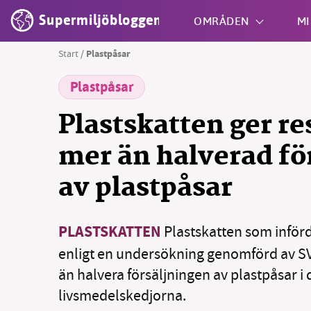
Supermiljöbloggen
OMRÅDEN
MI
Start
/
Plastpåsar
Plastpåsar
Shift + S
Plastskatten ger re
mer än halverad fö
av plastpåsar
PLASTSKATTEN
Plastskatten som införde
enligt en undersökning genomförd av SVT 
än halvera försäljningen av plastpåsar i 
livsmedelskedjorna.