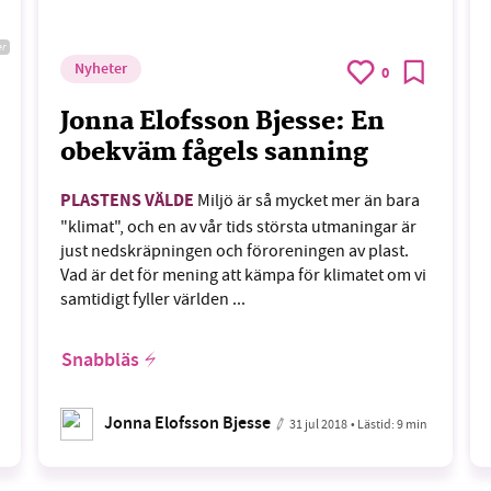
er
Nyheter
0
Jonna Elofsson Bjesse: En
obekväm fågels sanning
PLASTENS VÄLDE
Miljö är så mycket mer än bara
"klimat", och en av vår tids största utmaningar är
just nedskräpningen och föroreningen av plast.
Vad är det för mening att kämpa för klimatet om vi
samtidigt fyller världen ...
Snabbläs
Jonna Elofsson Bjesse
31 jul 2018
• Lästid:
9 min