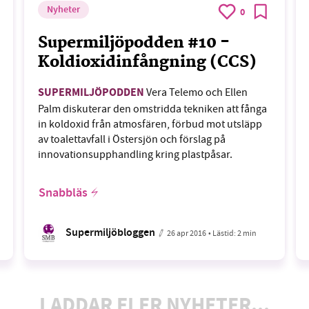
Nyheter
0
Supermiljöpodden #10 -
Koldioxidinfångning (CCS)
SUPERMILJÖPODDEN
Vera Telemo och Ellen
Palm diskuterar den omstridda tekniken att fånga
in koldoxid från atmosfären, förbud mot utsläpp
av toalettavfall i Östersjön och förslag på
innovationsupphandling kring plastpåsar.
Snabbläs
Supermiljöbloggen
26 apr 2016
• Lästid:
2 min
LADDAR FLER NYHETER...