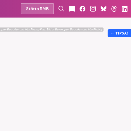
Stötta SMB
тория Бородинова från Pixabay
Foto:
BIld av Виктория Бородинова från Pixabay
←
TIPSA!