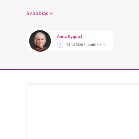
Snabbläs
Anna Nyquist
SM
08 jul 2020
• Lästid:
1 min
nyhe