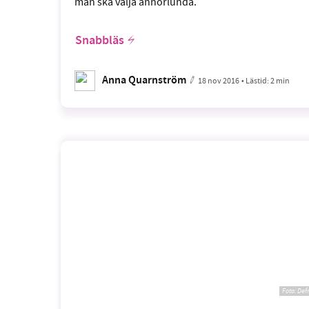
man ska välja annorlunda.
Snabbläs
Anna Quarnström
18 nov 2016
• Lästid:
2 min
Foto:
Def