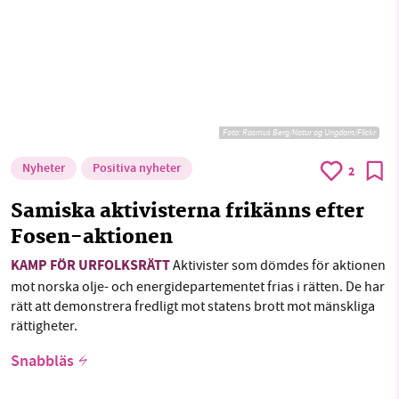
Foto:
Rasmus Berg/Natur og Ungdom/Flickr
Nyheter
Positiva nyheter
2
Samiska aktivisterna frikänns efter
Fosen-aktionen
KAMP FÖR URFOLKSRÄTT
Aktivister som dömdes för aktionen
mot norska olje- och energidepartementet frias i rätten. De har
rätt att demonstrera fredligt mot statens brott mot mänskliga
rättigheter.
Snabbläs