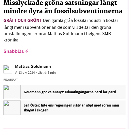
Misslyckade gröna satsningar långt
mindre dyra än fossilsubventionerna
GRÅTT OCH GRÖNT
Den gamla gråa fossila industrin kostar
långt mer i subventioner än de som vill delta i den gröna
omställningen, erinrar Mattias Goldmann i helgens SMB-
krönika.
Snabbläs
Mattias Goldmann
13 okt 2024
• Lästid:
5 min
RELATERAT
Goldmann gör valanalys: Klimatingångarna parti för parti
Leif Öster: Inte ens regeringen själv är nöjd med röran man
skapat i skogen