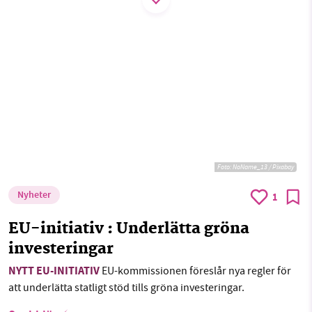
1231368703
Sök
Sparade inlägg
Tipsa oss
Läs vad vi vill göra
Facebook
Instagram
BlueSky
Threads
LinkedIn
Foto:
NoName_13 / Pixabay
Nyheter
1
EU-initiativ : Underlätta gröna
investeringar
NYTT EU-INITIATIV
EU-kommissionen föreslår nya regler för
att underlätta statligt stöd tills gröna investeringar.