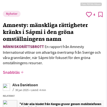
Foto:
Pål Nils Nilsson
Nyheter
4
Amnesty: mänskliga rättigheter
kränks i Sápmi i den gröna
omställningens namn
MÄNNISKORÄTTSBROTT
En rapport från Amnesty
International vittnar om allvarliga övertramp från Sverige och
våra grannländer, när Sápmi blir fokuset för den gröna
omställningens resurser.
Snabbläs
Alva Danielsson
30 jan 2025
• Lästid:
4 min
RELATERAT
”Vi bär alla blodet från Kongos gruvor genom mobiltelefonen