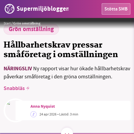
Supermiljöbloggen
Stötta SMB
Foto:
Janno Nivergall / Pixabay
Start
/
Grön omställning
Grön omställning
Hållbarhetskrav pressar
småföretag i omställningen
NÄRINGSLIV
Ny rapport visar hur ökade hållbarhetskrav
SMB kämpar för en hållbar framtid. Sedan
HEM
påverkar småföretag i den gröna omställningen.
starten 2010 har vår ideella redaktion drivit
miljödebatten framåt genom
OMRÅDEN
Snabbläs
nyhetsbevakning och granskningar. Nu vill vi
MILJÖFAKTA
utveckla vårt arbete – och vi hoppas att du
Anna Nyquist
vill hjälpa oss.
24 apr 2026
• Lästid:
3 min
OM OSS
Stötta vårt arbete genom att swisha en slant till