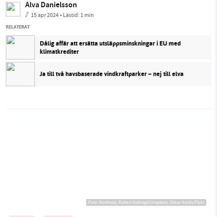
Alva Danielsson
15 apr 2024
• Lästid:
1 min
RELATERAT
Dålig affär att ersätta utsläppsminskningar i EU med
klimatkrediter
Ja till två havsbaserade vindkraftparker – nej till elva
Foto: Northvolt, Robert Kalinagil/Unsplash, Oskar Karlin/Flickr