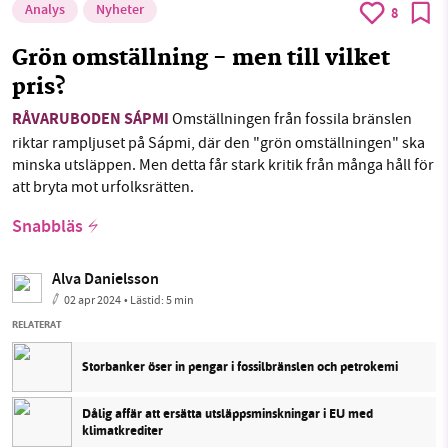
Analys
Nyheter
8
Grön omställning - men till vilket
pris?
RÅVARUBODEN SÁPMI
Omställningen från fossila bränslen
riktar rampljuset på Sápmi, där den "grön omställningen" ska
minska utsläppen. Men detta får stark kritik från många håll för
att bryta mot urfolksrätten.
Snabbläs
Alva Danielsson
02 apr 2024
• Lästid:
5 min
RELATERAT
Storbanker öser in pengar i fossilbränslen och petrokemi
Dålig affär att ersätta utsläppsminskningar i EU med
klimatkrediter